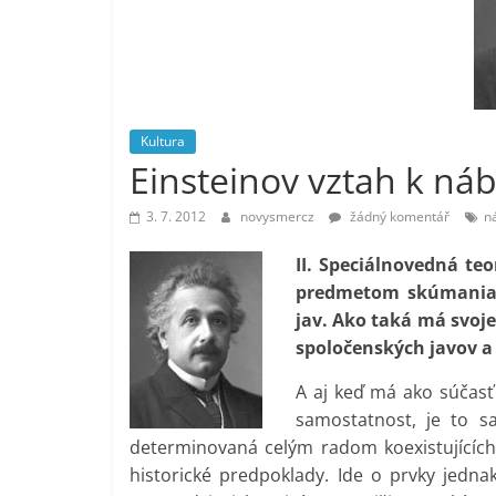
vlastně
prospívá?
Kultura
Einsteinov vztah k náb
3. 7. 2012
novysmercz
žádný komentář
n
II. Speciálnovedná te
predmetom skúmania, 
jav. Ako taká má svoj
spoločenských javov a
A aj keď má ako súčas
samostatnost, je to s
determinovaná celým radom koexistujících 
historické predpoklady. Ide o prvky jedn