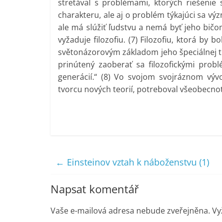
stretával s problémami, ktorých riešenie 
charakteru, ale aj o problém týkajúci sa v
ale má slúžiť ľudstvu a nemá byť jeho bičo
vyžaduje filozofiu. (7) Filozofiu, ktorá b
světonázorovým základom jeho špeciálnej teor
prinútený zaoberať sa filozofickými prob
generácií.“ (8) Vo svojom svojráznom vývo
tvorcu nových teorií, potreboval všeobecnoteo
←
Einsteinov vztah k náboženstvu (1)
Napsat komentář
Vaše e-mailová adresa nebude zveřejněna.
Vy