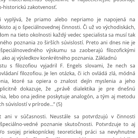
-historickú zakotvenosť.
ti vyplývá, že priamo alebo nepriamo je napojená na
kisto aj o špeciálnovednej činnosti. Či už vo východiskách,
adom na tieto okolnosti každý vedec specialista sa musí tak
ho poznania zo širších súvislostí. Preto ani dnes nie je
a špeciálnovedného výskumu sa zaoberajú filozofickými
, ako aj výsledkov konkrétného poznania. Základnú
istu s filozofiou vyjadril F. Engels slovami, že nech sa
vládaní filozofiou. Je len otázka, či ich ovládá zlá, módná
lenia, ktoré sa opiera o znalost dejín myslenia a jeho
mplicitně dokazuje, že „právě dialektika je pre dnešnú
ia, lebo ona jedine poskytuje analogón, a tým aj metodu
 súvislostí v prírode…“ (5)
st ani v súčasnosti. Neustále sa potvrdzujú v činnosti
 špeciálno-vedné poznanie skutočnosti. Potvrdzuje to aj
 Vo svojej priekopníckej teoretickej práci sa nevyhnutne