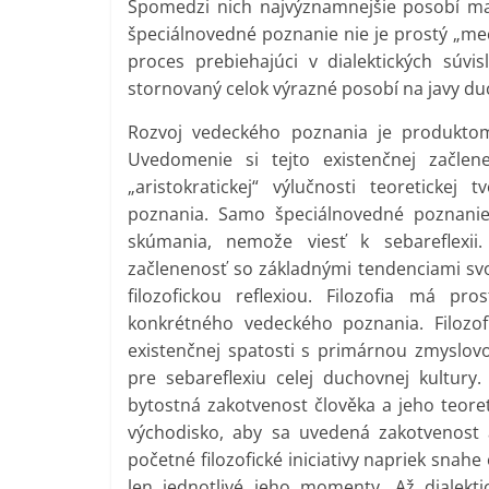
Spomedzi nich najvýznamnejšie posobí mate
špeciálnovedné poznanie nie je prostý „mec
proces prebiehajúci v dialektických súvi
stornovaný celok výrazné posobí na javy du
Rozvoj vedeckého poznania je produktom či
Uvedomenie si tejto existenčnej začlen
„aristokratickej“ výlučnosti teoreticke
poznania. Samo špeciálnovedné poznanie
skúmania, nemože viesť k sebareflexii
začlenenosť so základnými tendenciami svoj
filozofickou reflexiou. Filozofia má pro
konkrétného vedeckého poznania. Filozof
existenčnej spatosti s primárnou zmyslo
pre sebareflexiu celej duchovnej kultury
bytostná zakotvenost člověka a jeho teoreti
východisko, aby sa uvedená zakotvenost 
početné filozofické iniciativy napriek snah
len jednotlivé jeho momenty. Až dialekti