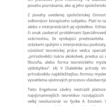
povahu poznávania, ako aj jeho spoločensko
Z povahy uvedenej spoločenskej činnos
světonázor konajúceho subjektu. Platí to ta
alebo v interpretáciách jej výsledkov. Vzhl
či onak zaoberať problémami špeciálnovedné
vzácnosťou, že vynikajúci predstaviteli
otázkami spátými s interpretáciou podstaty
súvislosť teoretickej práce vedca special
„prírodovědci tvária akokolvek, predsa sú o
filozofia, alebo forma teoretického mys
výdobytkov“. (4) V Dialektike prírody i
prírodovědu najdóležitejšou formou myslen
vysvetlenia vývinových procesov všeobecných
Tieto Engelsove závěry nestratili platno
najvýznamnejších teoretikov rozvíjajúcich
velký revolucionár vo fyzike A. Einstein.