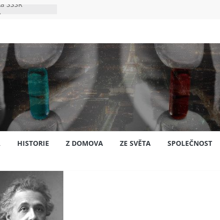
ka SSSR
e
to bylo s
e
pión?
jansku
A
HISTORIE
Z DOMOVA
ZE SVĚTA
SPOLEČNOST