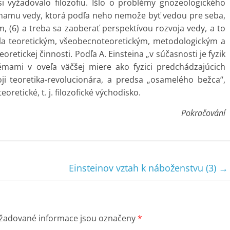
si vyžadovalo filozofiu. Išlo o problémy gnozeologického
ýznamu vedy, ktorá podľa neho nemože byť vedou pre seba,
m, (6) a treba sa zaoberať perspektívou rozvoja vedy, a to
y bola teoretickým, všeobecnoteoretickým, metodologickým a
etickej činnosti. Podľa A. Einsteina „v súčasnosti je fyzik
lémami v oveľa väčšej miere ako fyzici predchádzajúcich
ji teoretika-revolucionára, a predsa „osamelého bežca“,
retické, t. j. filozofické východisko.
Pokračování
Einsteinov vztah k náboženstvu (3)
→
žadované informace jsou označeny
*