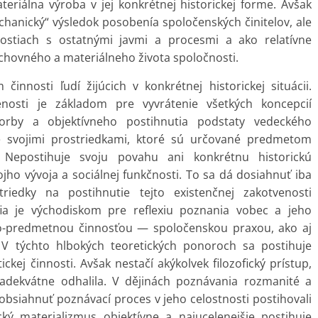
riálna výroba v jej konkrétnej historickej forme. Avšak
hanický“ výsledok posobenía spoločenských činitelov, ale
slostiach s ostatnými javmi a procesmi a ako relatívne
chovného a materiálneho života spoločnosti.
nnosti ľudí žijúcich v konkrétnej historickej situácii.
enosti je základom pre vyvrátenie všetkých koncepcií
j tvorby a objektívneho postihnutia podstaty vedeckého
 svojimi prostriedkami, ktoré sú určované predmetom
. Nepostihuje svoju povahu ani konkrétnu historickú
ho vývoja a sociálnej funkčnosti. To sa dá dosiahnuť iba
striedky na postihnutie tejto existenčnej zakotvenosti
ia je východiskom pre reflexiu poznania vobec a jeho
vo-predmetnou činnosťou — spoločenskou praxou, ako aj
. V týchto hlbokých teoretických ponoroch sa postihuje
ckej činnosti. Avšak nestačí akýkolvek filozofický prístup,
adekvátne odhalila. V dějinách poznávania rozmanité a
e obsiahnuť poznávací proces v jeho celostnosti postihovali
cký materializmus objektívne a najucelenejšie postihuje