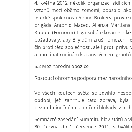
4. května 2012 několik organizací sídlícíc
vztahů mezi oběma zeměmi, popsalo jako „t
letecké společnosti Airline Brokers, provoz
brigáda Antonio Maceo, Alianza Martiana
Kubou (Fornorm), Liga kubánsko-americké ob
požadovaly, aby Bílý dům zrušil omezení le
čin proti této společnosti, ale i proti práv
a pomáhat rodinám kubánských emigrantů“, 
5.2 Mezinárodní opozice
Rostoucí ohromná podpora mezinárodního s
Ve všech koutech světa se zdvihlo nespoč
období, jež zahrnuje tato zpráva, byl
bezpodmínečného ukončení blokády, z nichž 
Semnácté zasedání Summitu hlav států a vl
30. června do 1. července 2011, schváli