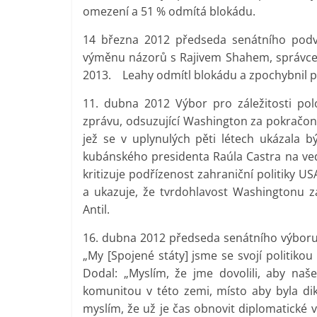
omezení a 51 % odmítá blokádu.
14 března 2012 předseda senátního podvý
výměnu názorů s Rajivem Shahem, správce
2013. Leahy odmítl blokádu a zpochybnil p
11. dubna 2012 Výbor pro záležitosti polo
zprávu, odsuzující Washington za pokračoná
jež se v uplynulých pěti létech ukázala
kubánského presidenta Raúla Castra na ved
kritizuje podřízenost zahraniční politiky
a ukazuje, že tvrdohlavost Washingtonu zav
Antil.
16. dubna 2012 předseda senátního výboru p
„My [Spojené státy] jsme se svojí politikou
Dodal: „Myslím, že jme dovolili, aby naš
komunitou v této zemi, místo aby byla di
myslím, že už je čas obnovit diplomatické