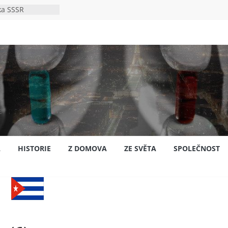
ka SSSR
e
to bylo s
e
pión?
jansku
A
HISTORIE
Z DOMOVA
ZE SVĚTA
SPOLEČNOST