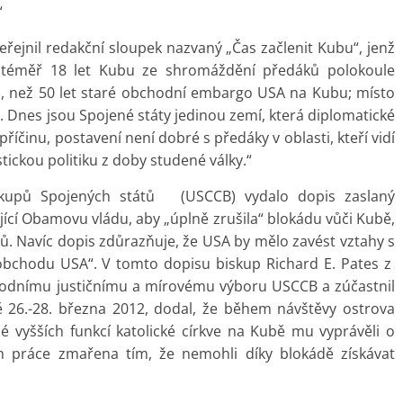
“
řejnil redakční sloupek nazvaný „Čas začlenit Kubu“, jenž
 po téměř 18 let Kubu ze shromáždění předáků polokoule
c, než 50 let staré obchodní embargo USA na Kubu; místo
y. Dnes jsou Spojené státy jedinou zemí, která diplomatické
íčinu, postavení není dobré s předáky v oblasti, kteří vidí
tickou politiku z doby studené války.“
iskupů Spojených států (USCCB) vydalo dopis zaslaný
ající Obamovu vládu, aby „úplně zrušila“ blokádu vůči Kubě,
hů. Navíc dopis zdůrazňuje, že USA by mělo zavést vztahy s
obchodu USA“. V tomto dopisu biskup Richard E. Pates z
rodnímu justičnímu a mírovému výboru USCCB a zúčastnil
 26.-28. března 2012, dodal, že během návštěvy ostrova
elé vyšších funkcí katolické církve na Kubě mu vyprávěli o
ich práce zmařena tím, že nemohli díky blokádě získávat