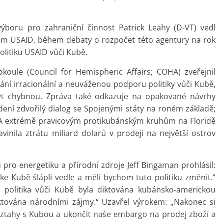
boru pro zahraniční činnost Patrick Leahy (D-VT) vedl
m USAID, během debaty o rozpočet této agentury na rok
olitiku USAID vůči Kubě.
koule (Council for Hemispheric Affairs; COHA) zveřejnil
ní irracionální a neuváženou podporu politiky vůči Kubě,
 být chybnou. Zpráva také odkazuje na opakované návrhy
ení zdvořilý dialog se Spojenými státy na roném základě;
 USA extrémě pravicovým protikubánským kruhům na Floridě
inila ztrátu miliard dolarů v prodeji na největší ostrov
ro energetiku a přírodní zdroje Jeff Bingaman prohlásil:
 ke Kubě šlápli vedle a měli bychom tuto politiku změnit.“
e politika vůči Kubě byla diktována kubánsko-americkou
ktována národními zájmy.“ Uzavřel výrokem: „Nakonec si
 vztahy s Kubou a ukončit naše embargo na prodej zboží a