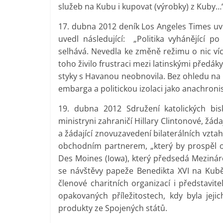
služeb na Kubu i kupovat (výrobky) z Kuby…
17. dubna 2012 deník Los Angeles Times uve
uvedl následující: „Politika vyhánějící
selhává. Nevedla ke změně režimu o nic ví
toho živilo frustraci mezi latinskými předák
styky s Havanou neobnovila. Bez ohledu na př
embarga a politickou izolaci jako anachronis
19. dubna 2012 Sdružení katolických b
ministryni zahraničí Hillary Clintonové, žád
a žádající znovuzavedení bilaterálních vzta
obchodním partnerem, „který by prospěl 
Des Moines (Iowa), který předsedá Meziná
se návštěvy papeže Benedikta XVI na Kubě
členové charitních organizací i představit
opakovaných příležitostech, kdy byla jej
produkty ze Spojených států.