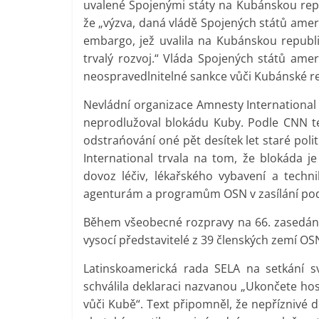
uvalené Spojenými státy na Kubánskou repu
že „výzva, daná vládě Spojených států ame
embargo, jež uvalila na Kubánskou republik
trvalý rozvoj.“ Vláda Spojených států amer
neospravedlnitelné sankce vůči Kubánské r
Nevládní organizace Amnesty Internationa
neprodlužoval blokádu Kuby. Podle CNN t
odstrańování oné pět desítek let staré poli
International trvala na tom, že blokáda j
dovoz léčiv, lékařského vybavení a techn
agenturám a programům OSN v zasílání po
Během všeobecné rozpravy na 66. zasedání
vysocí představitelé z 39 členských zemí OS
Latinskoamerická rada SELA na setkání s
schválila deklaraci nazvanou „Ukončete ho
vůči Kubě“. Text připomněl, že nepříznivé 