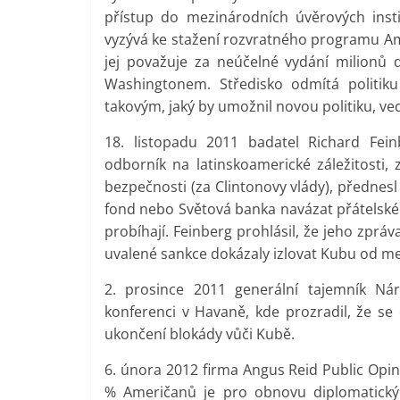
přístup do mezinárodních úvěrových inst
vyzývá ke stažení rozvratného programu Ame
jej považuje za neúčelné vydání milionů 
Washingtonem. Středisko odmítá politik
takovým, jaký by umožnil novou politiku, v
18. listopadu 2011 badatel Richard Fein
odborník na latinskoamerické záležitosti
bezpečnosti (za Clintonovy vlády), přednes
fond nebo Světová banka navázat přátelské 
probíhají. Feinberg prohlásil, že jeho zprá
uvalené sankce dokázaly izlovat Kubu od m
2. prosince 2011 generální tajemník Ná
konferenci v Havaně, kde prozradil, že s
ukončení blokády vůči Kubě.
6. února 2012 firma Angus Reid Public Opin
% Američanů je pro obnovu diplomatický