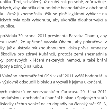
bliku. Text, schválený už druhý rok po sobě, zdůrazňuje,
rických, aby ukončila dlouhodobé hospodářské a obchodní
u, čímž jí znemožnila těšit se plně legitimní vyhlídce na
ických byla opět vybídnuta, aby ukončila dlouhotrvající a
epublice.
l požádala 30. srpna 2011 presidenta Baracka Obamu, aby
ext uváděl, že upřímně vyzvala Obamu, aby pokračoval v
tiky, jaž e ukázala být zhoubnou pro lidská práva. Amnesty
e škodlivá pro zdraví Kubánců, protože zemi znesnadnila
iky, potřevbých k léčení některých nemocí, a také brání
dpory a zdrojů na Kubu.
 Valného shromáždění OSN v září 2011 vyšší hodnotáři a
N výslovně odsoudili blokádu a vyzvali k jejímu ukončení.
vých ministrů ve venezuelském Caracasu 20. října 2011
spodáčskou, obchodní a finanční blokádu Spojených států
důsledky těchto sankcí nejen dopadly na členský stát SELA,