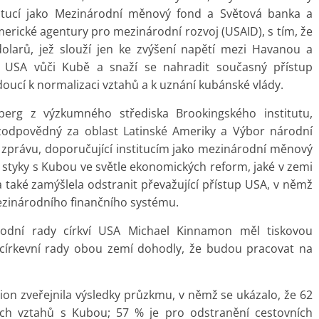
itucí jako Mezinárodní měnový fond a Světová banka a
rické agentury pro mezinárodní rozvoj (USAID), s tím, že
dolarů, jež slouží jen ke zvýšení napětí mezi Havanou a
u USA vůči Kubě a snaží se nahradit současný přístup
edoucí k normalizaci vztahů a k uznání kubánské vlády.
berg z výzkumného střediska Brookingského institutu,
, zodpovědný za oblast Latinské Ameriky a Výbor národní
l zprávu, doporučující institucím jako mezinárodní měnový
styky s Kubou ve světle ekonomických reform, jaké v zemi
va také zamýšlela odstranit převažující přístup USA, v němž
ezinárodního finančního systému.
rodní rady církví USA Michael Kinnamon měl tiskovou
e církevní rady obou zemí dohodly, že budou pracovat na
ion zveřejnila výsledky průzkmu, v němž se ukázalo, že 62
ch vztahů s Kubou; 57 % je pro odstranění cestovních