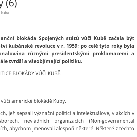
 (6)
kuba
nanční blokáda Spojených států vůči Kubě začala být
ví kubánské revoluce v r. 1959; po celé tyto roky byla
okonalována různými presidentskými proklamacemi a
ále tvrdší a všeobjímající politiku.
ITICE BLOKÁDY VŮČI KUBĚ.
 vůči americké blokádě Kuby.
, jež sepsali význační politici a intelektuálové, v akcích v
orech, nevládních organizacích (Non-governmental
ích, abychom jmenovali alespoň některé. Některé z těchto