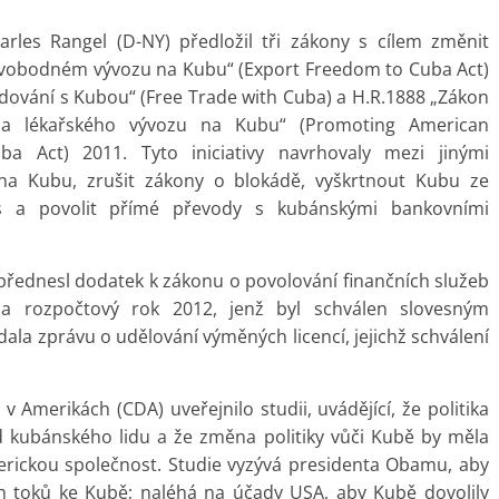
rles Rangel (D-NY) předložil tři zákony s cílem změnit
 svobodném vývozu na Kubu“ (Export Freedom to Cuba Act)
ování s Kubou“ (Free Trade with Cuba) a H.R.1888 „Zákon
a lékařského vývozu na Kubu“ (Promoting American
ba Act) 2011. Tyto iniciativy navrhovaly mezi jinými
na Kubu, zrušit zákony o blokádě, vyškrtnout Kubu ze
us a povolit přímé převody s kubánskými bankovními
) přednesl dodatek k zákonu o povolování finančních služeb
 na rozpočtový rok 2012, jenž byl schválen slovesným
ala zprávu o udělování výměných licencí, jejichž schválení
v Amerikách (CDA) uveřejnilo studii, uvádějící, že politika
d kubánského lidu a že změna politiky vůči Kubě by měla
erickou společnost. Studie vyzývá presidenta Obamu, aby
ch toků ke Kubě; naléhá na účady USA, aby Kubě dovolily