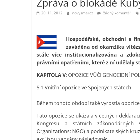
Zpráva o blokádě Kuby
vlastně
20. 11. 2012
novysmercz
žádný komentář
prospívá?
Hospodářská, obchodní a fi
zaváděna od okamžiku vítězst
stále více institucionalizována a zd
právními opatřeními, které z ní udělaly st
KAPITOLA V
: OPOZICE VŮČI GENOCIDNÍ POL
5.1 Vnitřní opozice ve Spojených státech
Během tohoto období také vyrostla opozice
Tato opozice se ukázala v četných deklaracích
Kongresu a státních zákonodárných sb
Organizations; NGO) a podnikatelských kruz
akcí jsou zapsány následovně: