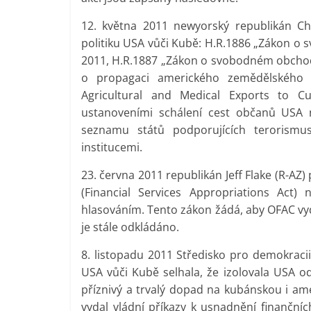
12. května 2011 newyorský republikán Cha
politiku USA vůči Kubě: H.R.1886 „Zákon o
2011, H.R.1887 „Zákon o svobodném obchod
o propagaci amerického zemědělského 
Agricultural and Medical Exports to Cu
ustanoveními schálení cest občanů USA 
seznamu států podporujících terorism
institucemi.
23. června 2011 republikán Jeff Flake (R-AZ
(Financial Services Appropriations Act)
hlasováním. Tento zákon žádá, aby OFAC vyd
je stále odkládáno.
8. listopadu 2011 Středisko pro demokracii 
USA vůči Kubě selhala, že izolovala USA o
příznivý a trvalý dopad na kubánskou i am
vydal vládní příkazy k usnadnění finanční