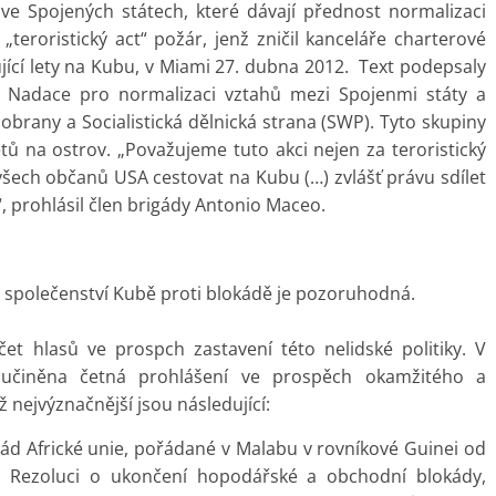
h ve Spojených státech, které dávají přednost normalizaci
eroristický act“ požár, jenž zničil kanceláře charterové
ující lety na Kubu, v Miami 27. dubna 2012. Text podepsaly
, Nadace pro normalizaci vztahů mezi Spojenmi státy a
rany a Socialistická dělnická strana (SWP). Tyto skupiny
tů na ostrov. „Považujeme tuto akci nejen za teroristický
u všech občanů USA cestovat na Kubu (…) zvlášť právu sdílet
prohlásil člen brigády Antonio Maceo.
polečenství Kubě proti blokádě je pozoruhodná.
et hlasů ve prospch zastavení této nelidské politiky. V
a učiněna četná prohlášení ve prospěch okamžitého a
nejvýznačnější jsou následující:
ád Africké unie, pořádané v Malabu v rovníkové Guinei od
lo Rezoluci o ukončení hopodářské a obchodní blokády,