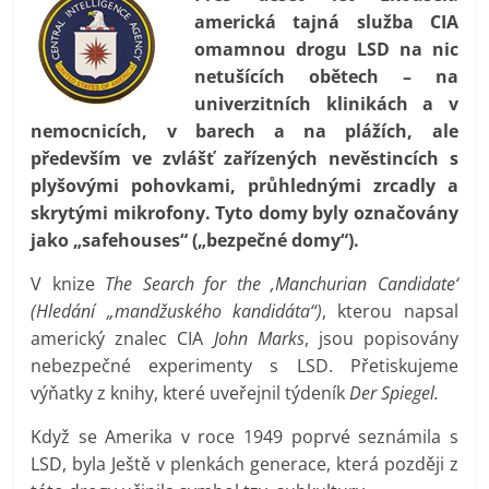
prospívá?
americká tajná služba CIA
omamnou drogu LSD na nic
netušících obětech – na
univerzitních klinikách a v
nemocnicích, v barech a na plážích, ale
především ve zvlášť zařízených nevěstincích s
plyšovými pohovkami, průhlednými zrcadly a
skrytými mikrofony. Tyto domy byly označovány
jako „safehouses“ („bezpečné domy“).
V knize
The Search for the ‚Manchurian Candidate‘
(Hledání „mandžuského kandidáta“)
, kterou napsal
americký znalec CIA
John Marks
, jsou popisovány
nebezpečné experimenty s LSD. Přetiskujeme
výňatky z knihy, které uveřejnil týdeník
Der Spiegel.
Když se Amerika v roce 1949 poprvé seznámila s
LSD, byla Ještě v plenkách generace, která později z