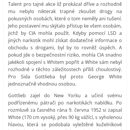
Talent pro tajné akce íiž prokázal dříve a rozhodně
mu nebylo nikterak trapné zkoušet drogy na
pokusných osobách, které o tom neměly ani tušení.
Jeho postavení mu skýtalo přístup ke všem osobám,
jichž by CIA mohla použít. Kdyby pomocí LSD a
jiných narkotik mohl získat dodatečné informace o
obchodu s drogami, byl by to rovněž úspěch. A
pokud jde o bezpečnostní riziko, mohla CIA snadno
jakékoli spojení s Whitem popřít a White sám nebyl
rozhodně v těchto záležitostech příliš choulostivý.
Pro Sida Gottlieba byl proto George White
jednoznačně vhodnou osobou.
Gottlieb zajel do New Yorku a učinil svému
podřízenému pátrači po narkotikách nabídku. Po
rozmluvě za časného rána 9. června 1952 si zapsal
White (170 cm vysoký, přes 90 kg vážící, s vyholenou
hlavou, která se podobala vyleštěné kuželníkové