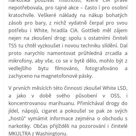
nepotřebovala, pro tajné akce – často í pro osobní
kratochvíle. Veškeré náklady na nákup bohatých
zásob pro bary, z nichž vydatně čerpal pro svou
potřebu i White, hradila CIA. Gottlieb měl zájem
nejen na zkoušení drog: spolu s ostatními činiteli
TSS tu chtěl vyzkoušet i novou techniku slídění. Dal
proto narychlo namontovat průhledná zrcadla a
mikrofony, aby vše, co se v bytě dělo, mohlo být z
vedlejšího bytu filmováno, fotografováno a
zachyceno na magnetofonové pásky.
V prvních měsících této činnosti zkoušel White LSD,
a jako v době svého působení v OSS, i
koncentrovanou marihuanu. Přimíchával drogy do
jídel, nápojů, cigaret a pokoušel se pak ze svých
„hostů“ vymámit informace zejména o obchodu s
narkotiky. Občas přijížděli na pozorování i činitelé
MKULTRA z Washingtonu.