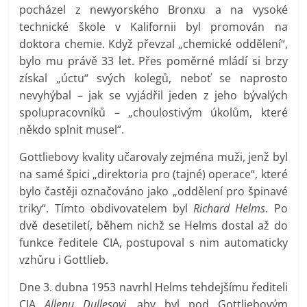
pocházel z newyorského Bronxu a na vysoké
technické škole v Kalifornii byl promován na
doktora chemie. Když převzal „chemické oddělení“,
bylo mu právě 33 let. Přes poměrné mládí si brzy
získal „úctu“ svých kolegů, neboť se naprosto
nevyhýbal – jak se vyjádřil jeden z jeho bývalých
spolupracovníků – „choulostivým úkolům, které
někdo splnit musel“.
Gottliebovy kvality učarovaly zejména muži, jenž byl
na samé špici „direktoria pro (tajné) operace“, které
bylo častěji označováno jako „oddělení pro špinavé
triky“. Tímto obdivovatelem byl
Richard Helms
. Po
dvě desetiletí, během nichž se Helms dostal až do
funkce ředitele CIA, postupoval s nim automaticky
vzhůru i Gottlieb.
Dne 3. dubna 1953 navrhl Helms tehdejšímu řediteli
CIA
Allenu Dullesovi
, aby byl pod Gottliebovým