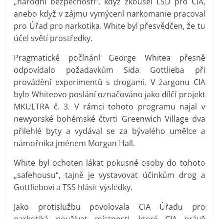
„národní bezpečnosti“, když zkoušel LSD pro CIA,
anebo když v zájmu vymýcení narkomanie pracoval
pro Úřad pro narkotika. White byl přesvědčen, že tu
účel světí prostředky.
Pragmatické počínání George Whitea přesně
odpovídalo požadavkům Sida Gottlieba při
provádění experimentů s drogami. V žargonu CIA
bylo Whiteovo poslání označováno jako dílčí projekt
MKULTRA č. 3. V rámci tohoto programu najal v
newyorské bohémské čtvrti Greenwich Village dva
přilehlé byty a vydával se za bývalého umělce a
námořníka jménem Morgan Hall.
White byl ochoten lákat pokusné osoby do tohoto
„safehousu“, tajně je vystavovat účinkům drog a
Gottliebovi a TSS hlásit výsledky.
Jako protislužbu povolovala CIA Úřadu pro
narkotiká používat místnosti, které CIA právě