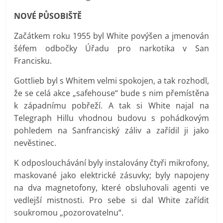
NOVÉ PŮSOBIŠTĚ
Začátkem roku 1955 byl White povýšen a jmenován
šéfem odbočky Úřadu pro narkotika v San
Francisku.
Gottlieb byl s Whitem velmi spokojen, a tak rozhodl,
že se celá akce „safehouse“ bude s nim přemístěna
k západnímu pobřeží. A tak si White najal na
Telegraph Hillu vhodnou budovu s pohádkovým
pohledem na Sanfranciský záliv a zařídil ji jako
nevěstinec.
K odposlouchávání byly instalovány čtyři mikrofony,
maskované jako elektrické zásuvky; byly napojeny
na dva magnetofony, které obsluhovali agenti ve
vedlejší mistnosti. Pro sebe si dal White zařídit
soukromou „pozorovatelnu“.