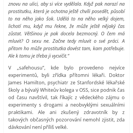
znovu na ulici, aby si více vydělala. Když pak narazí na
prostitutku, která je ochotna ještě chvíli posedět, působí
to na něho jako šok. Udělá to na něho velký dojem,
lichotí mu, když mu řekne, že může ještě nějaký čas
zůstat. Většinou je pak docela bezmocný. O čem má
mluvit? O sexu ne. Začne tedy mluvit o své práci. A
přitom ho může prostitutka dovést tam, kam potřebuje.
Ale k tomu je třeba ji vycvičit.“
V „safehousu“, kde bylo provedeno nejvíce
experimentů, byli zřídka přítomni lékaři. Doktor
James Hamilton, psychiatr ze Stanfordské lékařské
školy a bývalý Whiteův kolega v OSS, sice podnik čas
od času navštívil, tak říkajíc z vědeckého zájmu o
experimenty s drogami a neobvyklými sexuálními
praktikami. Ale ani zkušený zdravotník by z
takových občasných pozorování nemohl zjistit, zda
dávkování není příliš velké.