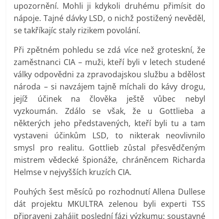
upozornění. Mohli ji kdykoli druhému přimísit do
nápoje. Tajné dávky LSD, o nichž postižený nevěděl,
se takříkajíc staly rizikem povolání.
Při zpětném pohledu se zdá více než groteskní, že
zaměstnanci CIA – muži, kteří byli v letech studené
války odpovědni za zpravodajskou službu a bdělost
národa – si navzájem tajně míchali do kávy drogu,
jejíž účinek na člověka ještě vůbec nebyl
vyzkoumán. Zdálo se však, že u Gottlieba a
některých jeho představených, kteří byli tu a tam
vystaveni účinkům LSD, to nikterak neovlivnilo
smysl pro realitu. Gottlieb zůstal přesvědčeným
mistrem vědecké špionáže, chráněncem Richarda
Helmse v nejvyšších kruzích CIA.
Pouhých šest měsíců po rozhodnutí Allena Dullese
dát projektu MKULTRA zelenou byli experti TSS
připraveni zahájit poslední fázi výzkumu: soustavné