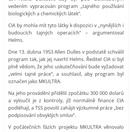
vedením vypracován program „tajného používání
biologických a chemických látek“.
CIA by mohla mít tyto látky k dispozici v „nynějších i
budoucích tajných operacích“ – argumentoval
Helms.
Dne 13. dubna 1953 Allen Dulles v podstatě schválil
program tak, jak jej navrhl Helms. Ředitel CIA si byl
plně vědom, že jeho uskutečňování bude vyžadovat
„velmi tajné práce“, a souhlasil, aby program byl
označen jako MKULTRA.
Na jeho provádění přidělil zpočátku 300 000 dolarů
a vyloučil je z kontroly, jíž normálně finance CIA
podléhají, a TSS povolil zahájit výzkumné práce „bez
podpisování obvyklých smluv“.
V počátečních fázích projektu MKULTRA věnovalo