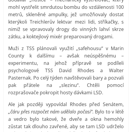
mohl vystřelit smrdutou bombu do vzdálenosti 100
metrů, skleněné ampulky, jež umožňovaly dostat
kterýkoli Treichlerův lektvar mezi lidi, stříkačky, s
nimiž se vpravovaly drogy do vinných lahví skrze
zátku, a koktejlový mixér preparovaný drogami.
Muži z TSS plánovali využití „safehousu“ v Marin
County k dalšímu – avšak neúspěšnému –
experimentu, na jehož přípravě se podíleli
psychologové TSS David Rhodes a Walter
Pasternak. Po celý týden navštěvovali bary a pozvali
pak přátele na „slezinu“. Chtěli pomocí
rozprašovače pokropit hosty dávkami LSD.
Ale jak později vypovídal Rhodes před Senátem,
„čáru přes rozpočet nám udělalo počasí“.
Bylo to v létě
a vedro bylo takové, že dveře a okna hemohly
zůstat tak dlouho zavřené, aby se tam LSD udrželo