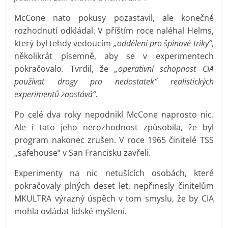
McCone nato pokusy pozastavil, ale konečné
rozhodnutí odkládal. V příštím roce naléhal Helms,
který byl tehdy vedoucím
„oddělení pro špinavé triky“
,
několikrát písemně, aby se v experimentech
pokračovalo. Tvrdil, že
„operativní schopnost CIA
používat drogy pro nedostatek“ realistických
experimentů zaostává“.
Po celé dva roky nepodnikl McCone naprosto nic.
Ale i tato jeho nerozhodnost způsobila, že byl
program nakonec zrušen. V roce 1965 činitelé TSS
„safehouse“ v San Francisku zavřeli.
Experimenty na nic netušících osobách, které
pokračovaly plných deset let, nepřinesly činitelům
MKULTRA výrazný úspěch v tom smyslu, že by CIA
mohla ovládat lidské myšlení.