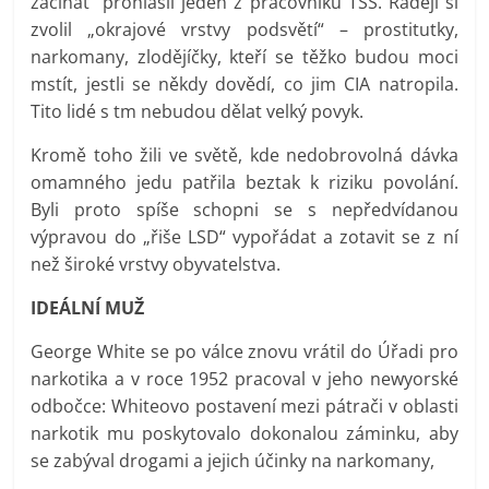
začínat“ prohlásil jeden z pracovníků TSS. Raději si
zvolil „okrajové vrstvy podsvětí“ – prostitutky,
narkomany, zlodějíčky, kteří se těžko budou moci
mstít, jestli se někdy dovědí, co jim CIA natropila.
Tito lidé s tm nebudou dělat velký povyk.
Kromě toho žili ve světě, kde nedobrovolná dávka
omamného jedu patřila beztak k riziku povolání.
Byli proto spíše schopni se s nepředvídanou
výpravou do „řiše LSD“ vypořádat a zotavit se z ní
než široké vrstvy obyvatelstva.
IDEÁLNÍ MUŽ
George White se po válce znovu vrátil do Úřadi pro
narkotika a v roce 1952 pracoval v jeho newyorské
odbočce: Whiteovo postavení mezi pátrači v oblasti
narkotik mu poskytovalo dokonalou záminku, aby
se zabýval drogami a jejich účinky na narkomany,