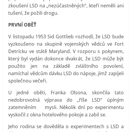
zkoušení LSD na „nezúčastněných“, kteří neměli ani
tušení, že požili drogu.
PRVNÍ OBĚŤ
V listopadu 1953 Sid Gottlieb rozhodl, že LSD bude
vyzkoušeno na skupině vojenských vědců ve Fort
Detrícku ve státě Maryland. V rozporu s pokynem,
který byl vydán dokonce dvakrát, že LSD může být
použito jen na základě zvláštního povolení,
namíchal vědcům dávku LSD do nápoje, jímž zapíjeli
společnou večeři.
U jedné oběti, Franka Olsona, skončila tato
nedobrovolná výprava do „říše LSD“ úplným
zatemněním mysli. Několik dní po experimentu
vyskočil z okna hotelového pokoje a zabil se.
Jeho rodina se dověděla o experimentech s LSD a