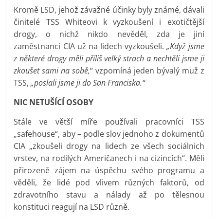
Kromě LSD, jehož závažné účinky byly známé, dávali
činitelé TSS Whiteovi k vyzkoušení i exotičtější
drogy, o nichž nikdo nevěděl, zda je jiní
zaměstnanci CIA už na lidech vyzkoušeli.
„Když jsme
z některé drogy měli příliš velký strach a nechtěli jsme ji
zkoušet sami na sobě,
“ vzpomíná jeden bývalý muž z
TSS,
„poslali jsme ji do San Franciska.“
NIC NETUŠÍCÍ OSOBY
Stále ve větší míře používali pracovníci TSS
„safehouse“, aby – podle slov jednoho z dokumentů
CIA „zkoušeli drogy na lidech ze všech sociálnich
vrstev, na rodilých Američanech i na cizincích“. Měli
přirozeně zájem na úspěchu svého programu a
věděli, že lidé pod vlivem různých faktorů, od
zdravotního stavu a nálady až po tělesnou
konstituci reagují na LSD různě.