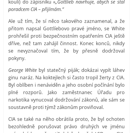
kouli) do zápisníku
»„Gottlieb navrhuje, abych se stal
poradcem CIA – přijímám.“
Ale už tím, že sí něco takového zaznamenal, a že
přitom napsal Gottlíebovo pravé jméno, se White
prohřešil proti bezpečnostním opatřením CIA ještě
dříve, než tam zahájil činnost. Konec konců, nikdy
se nevyznačoval tím, že by přesně dodržoval
pokyny.
George White
byl statečný piják; dokázai vypít láhev
ginu naráz. Na koktejlech si často tropil žerty z CIA.
Byl oblíben i nenáviděn a jeho osobní počínání bylo
plné rozporů. Jako zaměstnanec Úřadu pro
narkotika vynucoval dodržování zákonů, ale sám se
soustavně proti týmž zákonům proviňoval.
CIA se také na něho obrátila proto, že byl ochoten
bezohledně porušovat právo druhých ve jménu