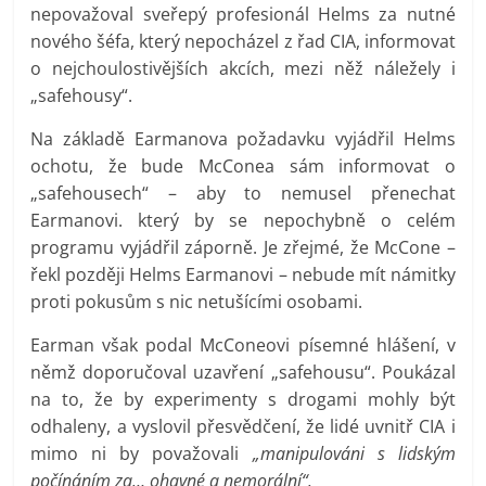
nepovažoval sveřepý profesionál Helms za nutné
nového šéfa, který nepocházel z řad CIA, informovat
o nejchoulostivějších akcích, mezi něž náležely i
„safehousy“.
Na základě Earmanova požadavku vyjádřil Helms
ochotu, že bude McConea sám informovat o
„safehousech“ – aby to nemusel přenechat
Earmanovi. který by se nepochybně o celém
programu vyjádřil záporně. Je zřejmé, že McCone –
řekl později Helms Earmanovi – nebude mít námitky
proti pokusům s nic netušícími osobami.
Earman však podal McConeovi písemné hlášení, v
němž doporučoval uzavření „safehousu“. Poukázal
na to, že by experimenty s drogami mohly být
odhaleny, a vyslovil přesvědčení, že lidé uvnitř CIA i
mimo ni by považovali
„manipulováni s lidským
počínáním za… ohavné a nemorální“.