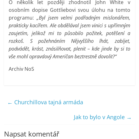
O několik let později zhodnotil John White v
osobním dopise Gottliebovi svou úlohu na tomto
programu:
„Byl jsem velmi podřadným mislonářem,
prakticky kacířem. Ale obdělával jsem vinici s upřímným
zaujetím, jelikož mi to působilo požitek, potěšení a
rozkoš. S požehnáním Nějvyššího lhát, zabíjet,
podvádět, krást, znásilňovat, plenit – kde jinde by si to
vše mohl opravdový Američan beztrestně dovolit?“
Archiv NoS
←
Churchillova tajná armáda
Jak to bylo v Angole
→
Napsat komentář