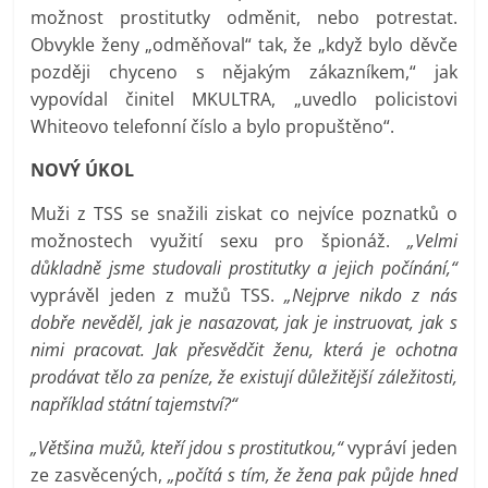
možnost prostitutky odměnit, nebo potrestat.
Obvykle ženy „odměňoval“ tak, že „když bylo děvče
později chyceno s nějakým zákazníkem,“ jak
vypovídal činitel MKULTRA, „uvedlo policistovi
Whiteovo telefonní číslo a bylo propuštěno“.
NOVÝ ÚKOL
Muži z TSS se snažili ziskat co nejvíce poznatků o
možnostech využití sexu pro špionáž.
„Velmi
důkladně jsme studovali prostitutky a jejich počínání,“
vyprávěl jeden z mužů TSS.
„Nejprve nikdo z nás
dobře nevěděl, jak je nasazovat, jak je instruovat, jak s
nimi pracovat. Jak přesvědčit ženu, která je ochotna
prodávat tělo za peníze, že existují důležitější záležitosti,
například státní tajemství?“
„Většina mužů, kteří jdou s prostitutkou,“
vypráví jeden
ze zasvěcených,
„počítá s tím, že žena pak půjde hned