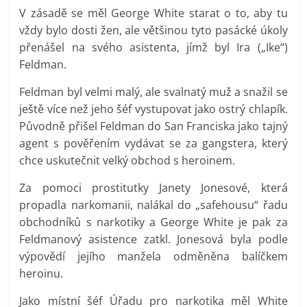
V zásadě se měl George White starat o to, aby tu
vždy bylo dosti žen, ale většinou tyto pasácké úkoly
přenášel na svého asistenta, jímž byl Ira („Ike“)
Feldman.
Feldman byl velmi malý, ale svalnatý muž a snažil se
ještě více než jeho šéf vystupovat jako ostrý chlapík.
Původně přišel Feldman do San Franciska jako tajný
agent s pověřením vydávat se za gangstera, který
chce uskutečnit velký obchod s heroinem.
Za pomoci prostitutky Janety Jonesové, která
propadla narkomanii, nalákal do „safehousu“ řadu
obchodníků s narkotiky a George White je pak za
Feldmanový asistence zatkl. Jonesová byla podle
výpovědí jejího manžela odměněna balíčkem
heroinu.
Jako místní šéf Úřadu pro narkotika měl White