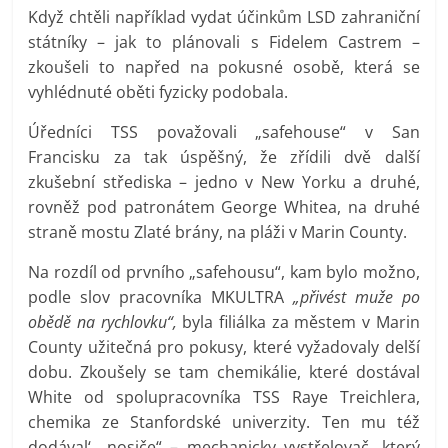
Když chtěli například vydat účinkům LSD zahraniční
státníky – jak to plánovali s Fidelem Castrem –
zkoušeli to napřed na pokusné osobě, která se
vyhlédnuté oběti fyzicky podobala.
Úředníci TSS považovali „safehouse“ v San
Francisku za tak úspěšný, že zřídili dvě další
zkušební střediska – jedno v New Yorku a druhé,
rovněž pod patronátem George Whitea, na druhé
straně mostu Zlaté brány, na pláži v Marin County.
Na rozdíl od prvního „safehousu“, kam bylo možno,
podle slov pracovníka MKULTRA
„přivést muže po
obědě na rychlovku“,
byla filiálka za městem v Marin
County užitečná pro pokusy, které vyžadovaly delší
dobu. Zkoušely se tam chemikálie, které dostával
White od spolupracovníka TSS Raye Treichlera,
chemika ze Stanfordské univerzity. Ten mu též
dodával‘ „nosiče“ – mechanicky vystřelovač, který