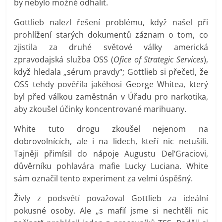
by nebylo možné odhalit.
Gottlieb nalezl řešení problému, když našel při
prohlížení starých dokumentů záznam o tom, co
zjistila za druhé světové války americká
zpravodajská služba OSS (
Ofice of Strategic Services
),
když hledala „sérum pravdy“; Gottlieb si přečetl, že
OSS tehdy pověřila jakéhosi George Whitea, který
byl před válkou zaměstnán v Úřadu pro narkotika,
aby zkoušel účinky koncentrované marihuany.
White tuto drogu zkoušel nejenom na
dobrovolnících, ale i na lidech, kteří nic netušili.
Tajněji přimísil do nápoje Augustu Del’Graciovi,
důvěrníku pohlavára mafie Lucky Luciana. White
sám označil tento experiment za velmi úspěšný.
Živly z podsvětí považoval Gottlieb za ideální
pokusné osoby. Ale „s mafií jsme si nechtěli nic