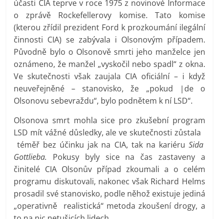
účasti CIA teprve v roce 1975 z novinové Informace
o zprávě Rockefellerovy komise. Tato komise
(kterou zřídil prezident Ford k prozkoumání ilegální
činnosti CIA) se zabývala i Olsonovým případem.
Původně bylo o Olsonově smrti jeho manželce jen
oznámeno, že manžel „vyskočil nebo spadl“ z okna.
Ve skutečnosti však zaujala CIA oficiální – i když
neuveřejněné – stanovisko, že „pokud |de o
Olsonovu sebevraždu“, bylo podnětem k ní LSD“.
Olsonova smrt mohla sice pro zkušební program
LSD mít vážné důsledky, ale ve skutečnosti zůstala
téměř bez účinku jak na CIA, tak na kariéru
Sida
Gottlieba.
Pokusy byly sice na čas zastaveny a
činitelé CIA Olsonův případ zkoumali a o celém
programu diskutovali, nakonec však Richard Helms
prosadil své stanovisko, podle něhož existuje jediná
„operativně realistická“ metoda zkoušení drogy, a
to na nic netušicích lidech.