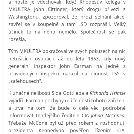
a hosté je vdechovali. Když Rhodesův kolega v
MKULTRA John Cittinger, který drogu přivezl z
Washingtonu, zpozoroval, že hrozí selhání akce,
zavřel se v koupelně a tam LSD rozprášil. Velký
účinek to na něho nemělo. Společnost se pak
rozešla.
Tým MKULTRA pokračoval ve svých pokusech na nic
netušících osobách až do léta 1963, kdy nový
generální inspektor John Earman na jedné z
pravidelných inspekcí narazil na činnost TSS v
„safehousech“.
K značné nelibosti Sida Gottlieba a
Richarda Helmse
vyjádřil Earman pochyby o účelnosti tohoto zařízeni
a trval na tom, že bude o celé věci podrobně
informovat tehdejšího ředitele CIA
Johna McConea.
Třebaže McCone byl už před rokem z rozhodnutí
prezidenta Kennedyho pověřen řízením CIA,