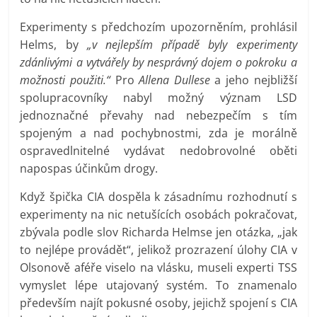
Experimenty s předchozím upozorněním, prohlásil
Helms, by
„v nejlepším případě byly experimenty
zdánlivými a vytvářely by nesprávný dojem o pokroku a
možnosti použiti.“
Pro
Allena Dullese
a jeho nejbližší
spolupracovníky nabyl možný význam LSD
jednoznačné převahy nad nebezpečím s tím
spojeným a nad pochybnostmi, zda je morálně
ospravedlnitelné vydávat nedobrovolné oběti
napospas účinkům drogy.
Když špička CIA dospěla k zásadnímu rozhodnutí s
experimenty na nic netušících osobách pokračovat,
zbývala podle slov Richarda Helmse jen otázka, „jak
to nejlépe provádět“, jelikož prozrazení úlohy CIA v
Olsonově aféře viselo na vlásku, museli experti TSS
vymyslet lépe utajovaný systém. To znamenalo
především najít pokusné osoby, jejichž spojení s CIA