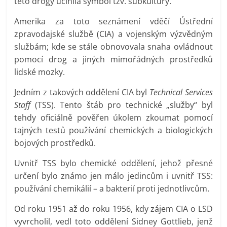
této drogy učinila symbol tzv. subkultury.
Amerika za toto seznámení vděčí Ústřední
zpravodajské službě (CIA) a vojenským výzvědným
službám; kde se stále obnovovala snaha ovládnout
pomocí drog a jiných mimořádných prostředků
lidské mozky.
Jedním z takových oddělení CIA byl
Technical Services
Staff
(TSS). Tento štáb pro technické „služby“ byl
tehdy oficiálně pověřen úkolem zkoumat pomocí
tajných testů používání chemických a biologických
bojových prostředků.
Uvnitř TSS bylo chemické oddělení, jehož přesné
určení bylo známo jen málo jedincům i uvnitř TSS:
používání chemikálií – a bakterií proti jednotlivcům.
Od roku 1951 až do roku 1956, kdy zájem CIA o LSD
vyvrcholil, vedl toto oddělení Sidney Gottlieb, jenž