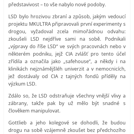
představivost – to vše nabylo nové podoby.
LSD bylo hrozivou zbraní a způsob, jakým vedoucí
projektu MKULTRA připravovali první experimenty s
drogou, vyžadoval zcela mimořádnou odvahu:
zkoušeli LSD nejdříve sami na sobě. Podnikali
„výpravy do říše LSD“ ve svých pracovnách nebo v
některém podniku, jejž CIA zvlášť pro tento účel
zřídila a označila jako „safehouse“, a někdy i na
klinikách nejznámějšléh univerzit a v nemocnicích,
jež dostávaly od CIA z tajných fondů příděly na
výzkum LSD.
Zdálo so, že LSD odstraňuje všechny vnější vlivy a
zábrany, takže pak by už mělo být snadné s
člověkem manipulovat.
Gottlieb a jeho kolegové se dohodli, že budou
drogu na sobě vzájemně zkoušet bez předchozího