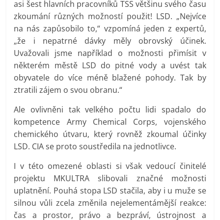
asi šest hlavních pracovníků TSS většinu svého času
zkoumání různých možností použit! LSD. „Nejvíce
na nás zapůsobilo to,“ vzpomíná jeden z expertů,
„že i nepatrné dávky měly obrovský účinek.
Uvažovali jsme například o možnosti přimísit v
některém městě LSD do pitné vody a uvést tak
obyvatele do více méně blažené pohody. Tak by
ztratili zájem o svou obranu.“
Ale ovlivněni tak velkého počtu lidi spadalo do
kompetence Army Chemical Corps, vojenského
chemického útvaru, který rovněž zkoumal účinky
LSD. CIA se proto soustředila na jednotlivce.
I v této omezené oblasti si však vedoucí činitelé
projektu MKULTRA slibovali značné možnosti
uplatnění. Pouhá stopa LSD stačila, aby i u muže se
silnou vůli zcela změnila nejelementámější reakce:
čas a prostor, právo a bezpráví, ústrojnost a