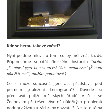
Kde se berou takové zvěsti?
Nyní pojďme mluvit o tom, co by měl znát každý.
Připomeňme si citát římského historika
Tacita:
„Feminis lugere honestum est, Viris meminisse.“ (Ženám
náleží truchlit, mužům pamatovat.)
Co si může současná generace představit pod
pojmem „obležení Leningradu“? Dovede si
představit potíže městských úřadů, v čele se
Ždanovem při řešení životně důležitých problémů
podpory života a záchrany obyvatel? Ne, toto téma