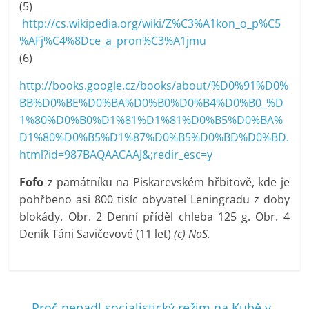
(5)
http://cs.wikipedia.org/wiki/Z%C3%A1kon_o_p%C5
%AFj%C4%8Dce_a_pron%C3%A1jmu
(6)
http://books.google.cz/books/about/%D0%91%D0%
BB%D0%BE%D0%BA%D0%B0%D0%B4%D0%B0_%D
1%80%D0%B0%D1%81%D1%81%D0%B5%D0%BA%
D1%80%D0%B5%D1%87%D0%B5%D0%BD%D0%BD.
html?id=987BAQAACAAJ&;redir_esc=y
Fofo
z památníku na Piskarevském hřbitově, kde je
pohřbeno asi 800 tisíc obyvatel Leningradu z doby
blokády. Obr. 2 Denní příděl chleba 125 g. Obr. 4
Deník Táni Savičevové (11 let)
(c) NoS.
←
Proč nepadl socialistický režim na Kubě v