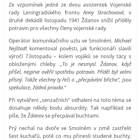
Ze vzpomínek jedné ze dvou asistentek Vojenské
rady Leningradského frontu
Anny Strachovové,
v
druhé dekádě listopadu 1941 Ždanov snížil příděly
potravin pro všechny členy vojenské rady.
Operátor komunikačního uzlu ve Smolném,
Michael
Nejštadt
komentoval pověsti, jak funkcionáři slavili
výročí 7.listopadu – kolem vojáků se nosily tácy s
obloženými chleby.
„To je nesmysl. Ždanov, když
přišel, nejprve ověřil spotřebu potravin. Příděl byl velmi
přísný. Takže všechny ty řeči o „přecpávání břicha“, jsou
spekulace, žádná pravda.“
Při vytváření „senzačních“ odhalení na toto téma se
dosahuje někdy bodu absurdity. Tak například se
píše, že
Ždanov
se přecpával buchtami.
Prý nechal na dvoře ve Smolném v zimě zastřelit
šest kuchařů, poté co mu přinesli studené buchty.