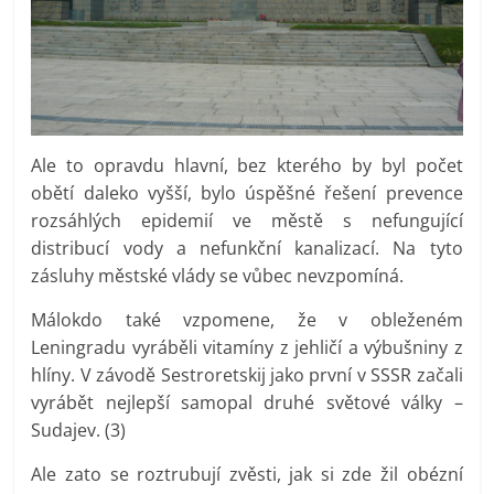
Ale to opravdu hlavní, bez kterého by byl počet
obětí daleko vyšší, bylo úspěšné řešení prevence
rozsáhlých epidemií ve městě s nefungující
distribucí vody a nefunkční kanalizací. Na tyto
zásluhy městské vlády se vůbec nevzpomíná.
Málokdo také vzpomene, že v obleženém
Leningradu vyráběli vitamíny z jehličí a výbušniny z
hlíny. V závodě Sestroretskij jako první v SSSR začali
vyrábět nejlepší samopal druhé světové války –
Sudajev. (3)
Ale zato se roztrubují zvěsti, jak si zde žil obézní