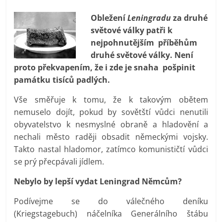
prospívá?
Obležení
Leningradu
za druhé
světové války patři k
nejpohnutějším příběhům
druhé světové války. Není
proto překvapením, že i zde je snaha pošpinit
památku tisíců padlých.
Vše směřuje k tomu, že k takovým obětem
nemuselo dojít, pokud by sovětští vůdci nenutili
obyvatelstvo k nesmyslné obraně a hladovění a
nechali město raději obsadit německými vojsky.
Takto nastal hladomor, zatímco komunističtí vůdci
se prý přecpávali jídlem.
Nebylo by lepší vydat Leningrad Němcům?
Podívejme se do válečného deníku
(Kriegstagebuch) náčelníka Generálního štábu