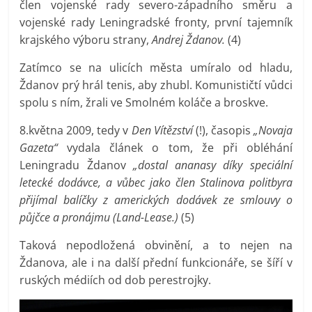
člen vojenské rady severo-západního směru a
vojenské rady Leningradské fronty, první tajemník
krajského výboru strany,
Andrej Ždanov.
(4)
Zatímco se na ulicích města umíralo od hladu,
Ždanov prý hrál tenis, aby zhubl. Komunističtí vůdci
spolu s ním, žrali ve Smolném koláče a broskve.
8.května 2009, tedy v
Den Vítězství
(!), časopis
„Novaja
Gazeta“
vydala článek o tom, že při obléhání
Leningradu Ždanov
„dostal ananasy díky speciální
letecké dodávce, a vůbec jako člen Stalinova politbyra
přijímal balíčky z amerických dodávek ze smlouvy o
půjčce a pronájmu (Land-Lease.)
(5)
Taková nepodložená obvinění, a to nejen na
Ždanova, ale i na další přední funkcionáře, se šíří v
ruských médiích od dob perestrojky.