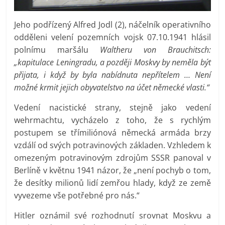
Jeho podřízený Alfred Jodl (2), náčelník operativního
odděleni velení pozemních vojsk 07.10.1941 hlásil
polnímu maršálu
Waltheru von Brauchitsch:
„kapitulace Leningradu, a později Moskvy by neměla být
přijata, i když by byla nabídnuta nepřítelem … Není
možné krmit jejich obyvatelstvo na účet německé vlasti.“
Vedení nacistické strany, stejně jako vedení
wehrmachtu, vycházelo z toho, že s rychlým
postupem se třímiliónová německá armáda brzy
vzdálí od svých potravinových základen. Vzhledem k
omezeným potravinovým zdrojům SSSR panoval v
Berlíně v květnu 1941 názor, že „není pochyb o tom,
že desítky milionů lidí zemřou hlady, když ze země
vyvezeme vše potřebné pro nás.“
Hitler oznámil své rozhodnutí srovnat Moskvu a