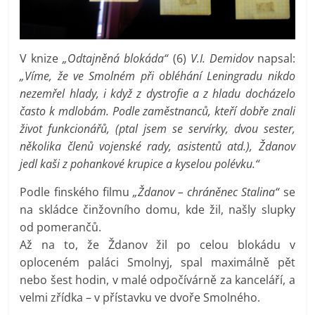
V knize
„Odtajněná blokáda“
(6)
V.I. Demidov
napsal:
„Víme, že ve Smolném při obléhání Leningradu nikdo
nezemřel hlady, i když z dystrofie a z hladu docházelo
často k mdlobám. Podle zaměstnanců, kteří dobře znali
život funkcionářů, (ptal jsem se servírky, dvou sester,
několika členů vojenské rady, asistentů atd.), Ždanov
jedl kaši z pohankové krupice a kyselou polévku.“
Podle finského filmu
„Ždanov – chráněnec Stalina“
se
na skládce činžovního domu, kde žil, našly slupky
od pomerančů.
Až na to, že Ždanov žil po celou blokádu v
oploceném paláci Smolnyj, spal maximálně pět
nebo šest hodin, v malé odpočívárně za kanceláří, a
velmi zřídka – v přístavku ve dvoře Smolného.