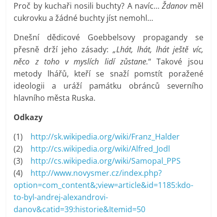
Proč by kuchaři nosili buchty? A navíc…
Ždanov
měl
cukrovku a žádné buchty jíst nemohl…
Dnešní dědicové Goebbelsovy propagandy se
přesně drží jeho zásady:
„Lhát, lhát, lhát ještě víc,
něco z toho v myslích lidí zůstane.
“ Takové jsou
metody lhářů, kteří se snaží pomstít poražené
ideologii a uráží památku obránců severního
hlavního města Ruska.
Odkazy
(1)
http://sk.wikipedia.org/wiki/Franz_Halder
(2)
http://cs.wikipedia.org/wiki/Alfred_Jodl
(3)
http://cs.wikipedia.org/wiki/Samopal_PPS
(4)
http://www.novysmer.cz/index.php?
option=com_content&;view=article&id=1185:kdo-
to-byl-andrej-alexandrovi-
danov&catid=39:historie&Itemid=50