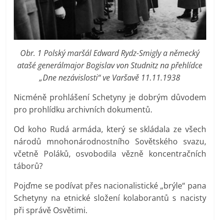
Obr. 1 Polský maršál Edward Rydz-Smigly a německý
atašé generálmajor Bogislav von Studnitz na přehlídce
„Dne nezávislosti“ ve Varšavě 11.11.1938
Nicméně prohlášení Schetyny je dobrým důvodem
pro prohlídku archivních dokumentů.
Od koho Rudá armáda, který se skládala ze všech
národů mnohonárodnostního Sovětského svazu,
včetně Poláků, osvobodila vězně koncentračních
táborů?
Pojďme se podívat přes nacionalistické „brýle“ pana
Schetyny na etnické složení kolaborantů s nacisty
při správě Osvětimi.