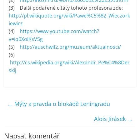
(3) Další podařené citáty tohoto profesora zde:
http://pl.wikiquote.org/wiki/Pawe%C5%82_Wieczork
iewicz
(4)
https://www.youtube.com/watch?
v=io0XolKsVSg
(5)
http://auschwitz.org/muzeum/aktualnosci/
(6)
http://cs.wikipedia.org/wiki/Alexandr_Pe%C4%8Der
skij
←
Mýty a pravda o blokádě Leningradu
Alois Jirásek
→
Napsat komentář