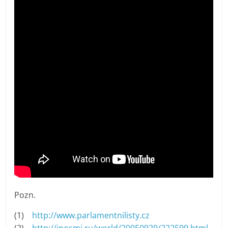
Pozn.
(1)
http://www.parlamentnilisty.cz
(2)
http://inosmi.ru/world/20050929/222599.html