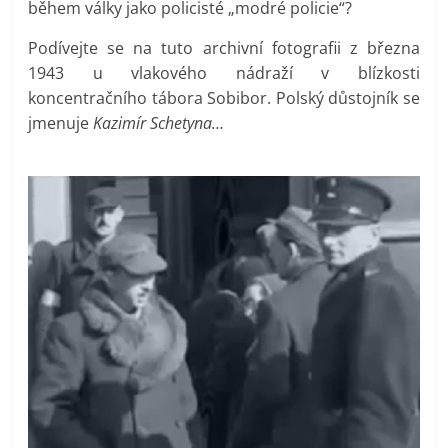
během války jako policisté „modré policie“?
Podívejte se na tuto archivní fotografii z března
1943 u vlakového nádraží v blízkosti
koncentračního tábora Sobibor. Polský důstojník se
jmenuje
Kazimír Schetyna…