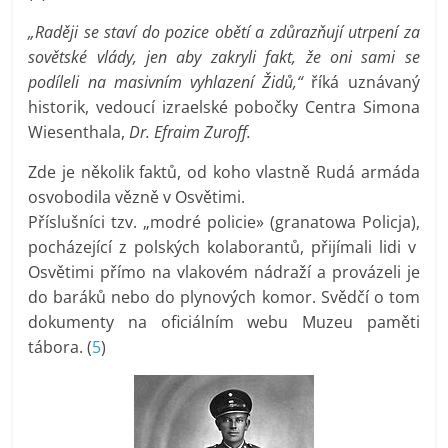
„Raději se staví do pozice obětí a zdůrazňují utrpení za
sovětské vlády, jen aby zakryli fakt, že oni sami se
podíleli na masivním vyhlazení Židů,“
říká uznávaný
historik, vedoucí izraelské pobočky Centra Simona
Wiesenthala,
Dr. Efraim Zuroff.
Zde je několik faktů, od koho vlastně Rudá armáda
osvobodila vězně v Osvětimi.
Příslušníci tzv. „modré policie» (granatowa Policja),
pocházející z polských kolaborantů, přijímali lidi v
Osvětimi přímo na vlakovém nádraží a provázeli je
do baráků nebo do plynových komor. Svědčí o tom
dokumenty na oficiálním webu Muzeu paměti
tábora. (
5
)