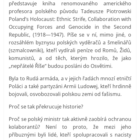
představuje kniha renomovaného amerického
profesora polského původu Tadeusze Piotrowski
Poland’s Holocaust: Ethnic Strife, Collaboration with
Occupying Forces and Genocide in the Second
Republic, (1918—1947). Píše se v ní, mimo jiné, o
rozsáhlém byznysu polských vyděračů a šmelinářů
(szmalcowniki), kteří vydírali peníze od Romů, Židů,
komunistů, a od těch, kterým hrozilo, že jako
„nepřátelé Říše“ budou posláni do Osvětimi.
Byla to Rudá armáda, a v jejich řadách mnozí etničtí
Poláci a také partyzáni Armii Ludowej, kteří hrdinně
bojovali, osvobozovali polskou zemi od fašismu.
Proč se tak překrucuje historie?
Proč se polský ministr tak aktivně zaobírá ochranou
kolaborantů? Není to proto, že mezi jeho
příbuznými byli lidé, kteří spolupracovali s nacisty