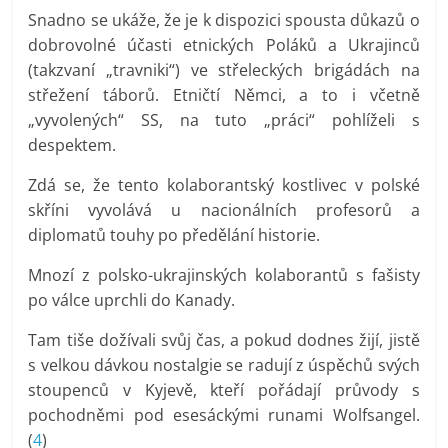
Snadno se ukáže, že je k dispozici spousta důkazů o
dobrovolné účasti etnických Poláků a Ukrajinců
(takzvaní „travniki“) ve střeleckých brigádách na
střežení táborů. Etničtí Němci, a to i včetně
„vyvolených“ SS, na tuto „práci“ pohlíželi s
despektem.
Zdá se, že tento kolaborantský kostlivec v polské
skříni vyvolává u nacionálních profesorů a
diplomatů touhy po předělání historie.
Mnozí z polsko-ukrajinských kolaborantů s fašisty
po válce uprchli do Kanady.
Tam tiše dožívali svůj čas, a pokud dodnes žijí, jistě
s velkou dávkou nostalgie se radují z úspěchů svých
stoupenců v Kyjevě, kteří pořádají průvody s
pochodněmi pod esesáckými runami Wolfsangel.
(
4
)