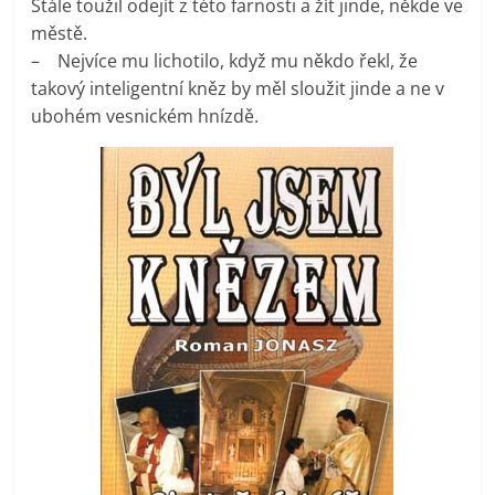
Stále toužil odejít z této farnosti a žít jinde, někde ve
městě.
– Nejvíce mu lichotilo, když mu někdo řekl, že
takový inteligentní kněz by měl sloužit jinde a ne v
ubohém vesnickém hnízdě.