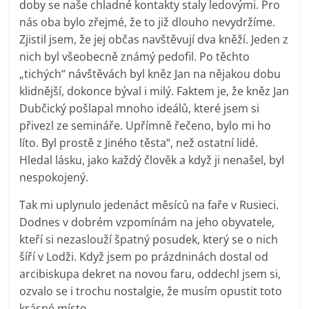
doby se naše chladné kontakty staly ledovými. Pro
nás oba bylo zřejmé, že to již dlouho nevydržíme.
Zjistil jsem, že jej občas navštěvují dva kněží. Jeden z
nich byl všeobecně známý pedofil. Po těchto
„tichých“ návštěvách byl kněz Jan na nějakou dobu
klidnější, dokonce býval i milý. Faktem je, že kněz Jan
Dubčický pošlapal mnoho ideálů, které jsem si
přivezl ze semináře. Upřímně řečeno, bylo mi ho
líto. Byl prostě z Jiného těsta“, než ostatní lidé.
Hledal lásku, jako každý člověk a když ji nenašel, byl
nespokojený.
Tak mi uplynulo jedenáct měsíců na faře v Rusieci.
Dodnes v dobrém vzpomínám na jeho obyvatele,
kteří si nezaslouží špatný posudek, který se o nich
šíří v Lodži. Když jsem po prázdninách dostal od
arcibiskupa dekret na novou faru, oddechl jsem si,
ozvalo se i trochu nostalgie, že musím opustit toto
krásné místo.