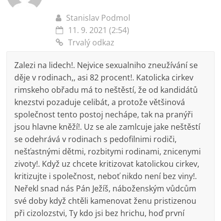
Stanislav Podmol
11. 9. 2021 (2:54)
Trvalý odkaz
Zalezi na lidech!. Nejvice sexualniho zneužívání se
děje v rodinach,, asi 82 procent!. Katolicka cirkev
rimskeho obřadu má to neštěstí, že od kandidátů
knezstvi pozaduje celibát, a protože většinová
společnost tento postoj nechápe, tak na pranýři
jsou hlavne kněží!. Uz se ale zamlcuje jake neštěstí
se odehrává v rodinach s pedofilnimi rodiči,
nešťastnými dětmi, rozbitymi rodinami, znicenymi
zivoty!. Když uz chcete kritizovat katolickou cirkev,
kritizujte i společnost, neboť nikdo není bez viny!.
Neřekl snad nás Pán Ježíš, náboženským vůdcům
své doby když chtěli kamenovat ženu pristizenou
při cizolozstvi, Ty kdo jsi bez hrichu, hoď první