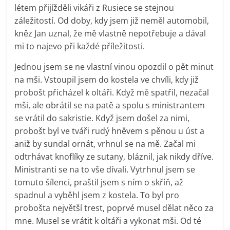
létem přijížděli vikáři z Rusiece se stejnou
záležitostí. Od doby, kdy jsem již neměl automobil,
kněz Jan uznal, že mě vlastně nepotřebuje a dával
mi to najevo při každé příležitosti.
Jednou jsem se ne vlastní vinou opozdil o pět minut
na mši. Vstoupil jsem do kostela ve chvíli, kdy již
probošt přicházel k oltáři. Když mě spatřil, nezačal
mši, ale obrátil se na patě a spolu s ministrantem
se vrátil do sakristie. Když jsem došel za nimi,
probošt byl ve tváři rudý hněvem s pěnou u úst a
aniž by sundal ornát, vrhnul se na mě. Začal mi
odtrhávat knoflíky ze sutany, bláznil, jak nikdy dříve.
Ministranti se na to vše dívali. Vytrhnul jsem se
tomuto šílenci, praštil jsem s ním o skříň, až
spadnul a vyběhl jsem z kostela. To byl pro
probošta největší trest, poprvé musel dělat něco za
mne. Musel se vrátit k oltáři a vykonat mši. Od té