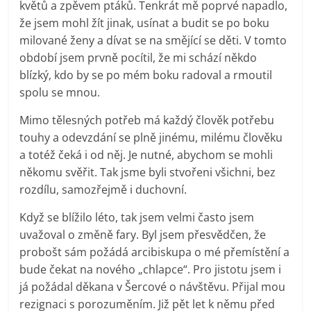
květů a zpěvem ptáků. Tenkrát mě poprvé napadlo,
že jsem mohl žít jinak, usínat a budit se po boku
milované ženy a dívat se na smějící se děti. V tomto
období jsem prvně pocítil, že mi schází někdo
blízký, kdo by se po mém boku radoval a rmoutil
spolu se mnou.
Mimo tělesných potřeb má každý člověk potřebu
touhy a odevzdání se plně jinému, milému člověku
a totéž čeká i od něj. Je nutné, abychom se mohli
někomu svěřit. Tak jsme byli stvořeni všichni, bez
rozdílu, samozřejmě i duchovní.
Když se blížilo léto, tak jsem velmi často jsem
uvažoval o změně fary. Byl jsem přesvědčen, že
probošt sám požádá arcibiskupa o mé přemístění a
bude čekat na nového „chlapce“. Pro jistotu jsem i
já požádal děkana v Šercové o návštěvu. Přijal mou
rezignaci s porozuměním. Již pět let k němu před