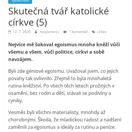
Společnost
prospívá?
Skutečná tvář katolické
církve (5)
12. 7. 2020
novysmercz
1 komentář
církev
Nejvíce mě šokoval egoismus mnoha kněží vůči
všemu a všem, vůči politice, církvi a sobě
navzájem.
Byli zde géniové egoismu. Uvažoval jsem, co jejich
povahy tak ovlivnilo. Zřejmě to byla mnohaletá
rutina kněžství. Po všech těch letech prožitých v
osamění, bez rodin a dětí, stávali se podivíny a
cyniky.
Vesměs byli všichni materialisty, mnohdy až
chorobnými. Škoda, že mladickou radost a nadšení
zaměnili za egoismus a ideály za rutinu a peníze.