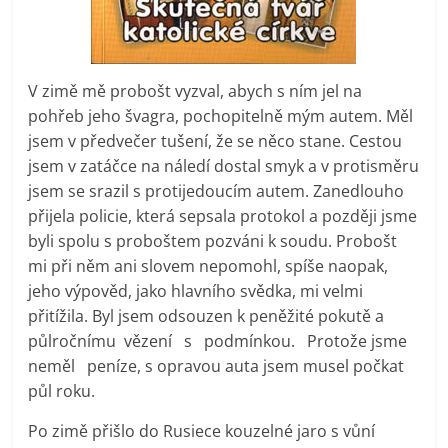
V zimě mě probošt vyzval, abych s ním jel na
pohřeb jeho švagra, pochopitelně mým autem. Měl
jsem v předvečer tušení, že se něco stane. Cestou
jsem v zatáčce na náledí dostal smyk a v protisměru
jsem se srazil s protijedoucím autem. Zanedlouho
přijela policie, která sepsala protokol a později jsme
byli spolu s proboštem pozváni k soudu. Probošt
mi při něm ani slovem nepomohl, spíše naopak,
jeho výpověd, jako hlavního svědka, mi velmi
přitížila. Byl jsem odsouzen k peněžité pokutě a
půlročnímu vězení s podmínkou. Protože jsme
neměl peníze, s opravou auta jsem musel počkat
půl roku.
Po zimě přišlo do Rusiece kouzelné jaro s vůní