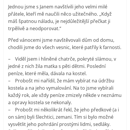
Jednou jsme s Janem navštívili jeho velmi milé
přátele, kteří mě naučili něco užitečného. „Když
máš špatnou náladu, je nejdůležitější přečkat ji
trpělivě a neodporovat.“
Před vánocemi jsme navštěvovali dům od domu,
chodili jsme do všech vesnic, které patřily k farnosti.
– Viděl jsem i hliněné chatrče, pokryté slámou, v
jedné z nich žila matka s pěti dětmi. Poslední
peníze, které měla, dávala na kostel.
– Probošt mi nařídil, že mám vybírat na údržbu
kostela a na jeho vymalování. Na to jsme vybírali
každý rok, ale vždy peníze zmizely někde v neznámu
a opravy kostela se nekonaly.
– Probošt mi několikrát řekl, že jeho předkové (a i
on sám) byli šlechtici, zemani. Tím si bylo možné
vysvětlit jeho pohrdání prostými lidmi, sedláky.