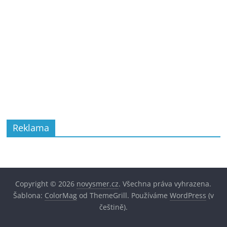
Reklama
Copyright © 2026
novysmer.cz
. Všechna práva vyhrazena.
Šablona:
ColorMag
od ThemeGrill. Používáme
WordPress
(v
češtině).