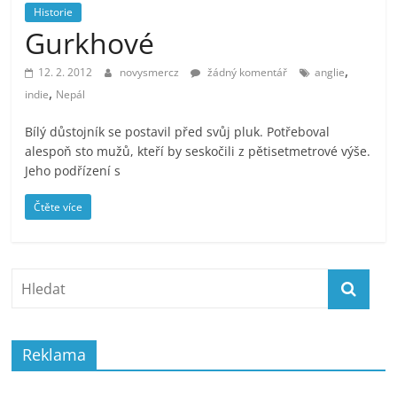
prospívá?
Historie
Gurkhové
,
12. 2. 2012
novysmercz
žádný komentář
anglie
,
indie
Nepál
Bílý důstojník se postavil před svůj pluk. Potřeboval
alespoň sto mužů, kteří by seskočili z pětisetmetrové výše.
Jeho podřízení s
Čtěte více
Reklama