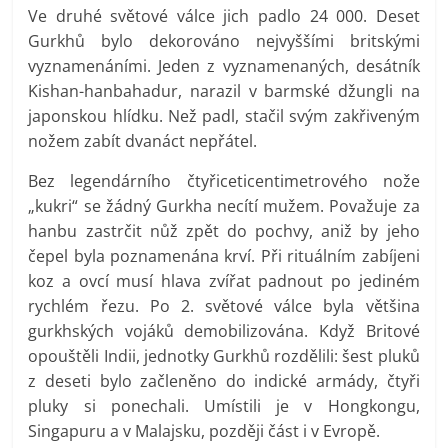
Ve druhé světové válce jich padlo 24 000. Deset
Gurkhů bylo dekorováno nejvyššími britskými
vyznamenáními. Jeden z vyznamenaných, desátník
Kishan-hanbahadur, narazil v barmské džungli na
japonskou hlídku. Než padl, stačil svým zakřiveným
nožem zabít dvanáct nepřátel.
Bez legendárního čtyřiceticentimetrového nože
„kukri“ se žádný Gurkha necítí mužem. Považuje za
hanbu zastrčit nůž zpět do pochvy, aniž by jeho
čepel byla poznamenána krví. Při rituálním zabíjeni
koz a ovcí musí hlava zvířat padnout po jediném
rychlém řezu. Po 2. světové válce byla většina
gurkhských vojáků demobilizována. Když Britové
opouštěli Indii, jednotky Gurkhů rozdělili: šest pluků
z deseti bylo začleněno do indické armády, čtyři
pluky si ponechali. Umístili je v Hongkongu,
Singapuru a v Malajsku, později část i v Evropě.