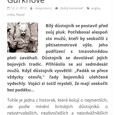
prospívá?
,
12. 2. 2012
novysmercz
žádný komentář
anglie
,
indie
Nepál
Bílý důstojník se postavil před
svůj pluk. Potřeboval alespoň
sto mužů, kteří by seskočili z
pětisetmetrové výše. Jeho
podřízení s tmavohnědou
pleti zaváhali. Důstojník se dovolával jejích
bojových tradic. Přihlásilo se asi sedmdesát
mužů. Když důstojník vysvětlil: „Padák se přece
vždycky otevře,“ řady bojovníků ulehčené
vydechly. Vojáci si totiž mysleli, že mají seskočit
bez padáku…
Tohle je jedna z historek, které kolují o nejmenších,
ale podle mínění britských důstojníků o
nejvytrvalejších, nejdivočejších a nejodvážnějších