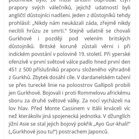
prapory svých válečníků, jejichž udatností byli
angličtí důstojníci nadšeni. Jeden z důstojníků tehdy
prohlásil: „Nikdy nám neukázali záda, zřejmě nikdy
necítili hrůzu ze smrti.“ Stejně udatně se chovali
Gurkhové i později pod velením britských
důstojníků. Britské koruně zůstali věrni i při
indickém povstání v polovině 19. století. Při yperské
ofenzívě v první světové válce padlo hned první den
451 z 500 příslušníků praporu složeného výhradně
z Gurkhů. Zbytek dosáhl cíle. V dardanelském tažení
se přes turecké linie na poloostrov Gallipoli probili
jen Gurkhové. Bojovali i proti Rommelovu africkému
sboru za druhé světové války. Za nocí vycházeli na
lov hlav. Před Monte Cassinem v Itálii krváceli víc
než kterákoliv jiná spojenecká jednotka. V džunglích
jižní Asie se stal jejich bojový pokřik „Ayo Gur-khali!“
(„Gurkhové jsou tu!“) postrachem Japonců.