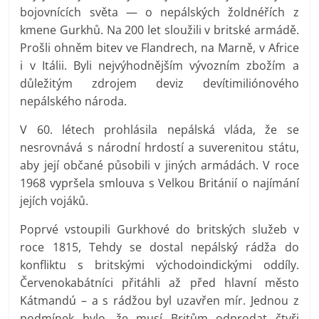
bojovnících světa — o nepálských žoldnéřích z
kmene Gurkhů. Na 200 let sloužili v britské armádě.
Prošli ohněm bitev ve Flandrech, na Marně, v Africe
i v Itálii. Byli nejvýhodnějším vývozním zbožím a
důležitým zdrojem deviz devítimiliónového
nepálského národa.
V 60. létech prohlásila nepálská vláda, že se
nesrovnává s národní hrdostí a suverenitou státu,
aby její občané působili v jiných armádách. V roce
1968 vypršela smlouva s Velkou Británií o najímání
jejích vojáků.
Poprvé vstoupili Gurkhové do britských služeb v
roce 1815, Tehdy se dostal nepálský rádža do
konfliktu s britskými východoindickými oddíly.
Červenokabátníci přitáhli až před hlavní město
Kátmandú – a s rádžou byl uzavřen mír. Jednou z
podmínek bylo, že musí Britům odprodat čtyři