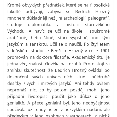
Kromě obvyklých přednášek, které se na filosofické
fakultě odbývají, zabývá se Bedřich Hrozný
mnohem důkladněji než jiní archeologií, paleografií,
studuje diplomatiku a historii starověkého
Východu. A navíc se učí na škole i soukromě
arabštině, hebrejštině, staroegypstině, indickým
jazykům a sanskrtu. Učil se o naučil. Po čtyřletém
vídeňském studiu je Bedřich Hrozný v roce 1901
promován na doktora filosofie. Akademický titul je
jedna věc, znalosti člověka pak druhá. Proto stojí za
zmínku skutečnost, že Bedřich Hrozný ovládal po
dokončení svých universitních studií půldruhé
desítky živých i mrtvých jazyků. Ani tehdy ovšem
nepronáší nic, co by potom později mohli jeho
případní životopisci použít jako důkaz o jeho
genialitě. A přece geniální byl. Jeho neobyčejnost
spočívala už tehdy nejen v nezvyklém nadání, ale
především v jeho osobních vlastnostech, z nichž