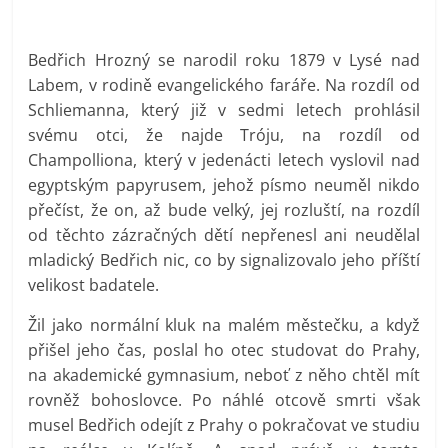
Bedřich Hrozný se narodil roku 1879 v Lysé nad
Labem, v rodině evangelického faráře. Na rozdíl od
Schliemanna, který již v sedmi letech prohlásil
svému otci, že najde Tróju, na rozdíl od
Champolliona, který v jedenácti letech vyslovil nad
egyptským papyrusem, jehož písmo neuměl nikdo
přečíst, že on, až bude velký, jej rozluští, na rozdíl
od těchto zázračných dětí nepřenesl ani neudělal
mladický Bedřich nic, co by signalizovalo jeho příští
velikost badatele.
Žil jako normální kluk na malém městečku, a když
přišel jeho čas, poslal ho otec studovat do Prahy,
na akademické gymnasium, neboť z něho chtěl mít
rovněž bohoslovce. Po náhlé otcově smrti však
musel Bedřich odejít z Prahy o pokračovat ve studiu