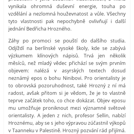
vynikala ohromná duševní energie, touha po
vzdělání a nezlomná houževnatost a vůle. Všechny
tyto vlastnosti pak nepochybně ovlivňují i další
jednání Bedřicha Hrozného.
Záhy po promoci se pouští do dalšího studia.
Odjíždí na berlínské vysoké školy, kde se zabývá
výzkumem klínových nápisů. Trvá jen několik
měsíců, než mladý vědec přichází se svým prvním
objevem: nalézá v asyrských textech dosud
neznámý epos o bohu Ninibovi. Pro orientalisty je
to obrovská pozoruhodnost, také Hrozný z ní má
radost, avšak přitom si je vědom, že je to vlastně
teprve začátek toho, co chce dokázat. Objev eposu
mu umožňuje proniknout mezi významné světové
orientalisty. A jeden z nich, profesor Sellin, nabízí
Hroznému, aby se s jeho výpravou zúčastnil výkopů
v Taanneku v Palestině. Hrozný pozvání rád přijímá.