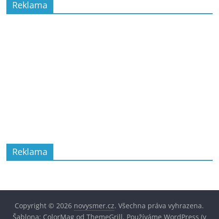
Reklama
Reklama
Copyright © 2026
novysmer.cz
. Všechna práva vyhrazena.
Šablona:
ColorMag
od ThemeGrill. Používáme
WordPress
(v