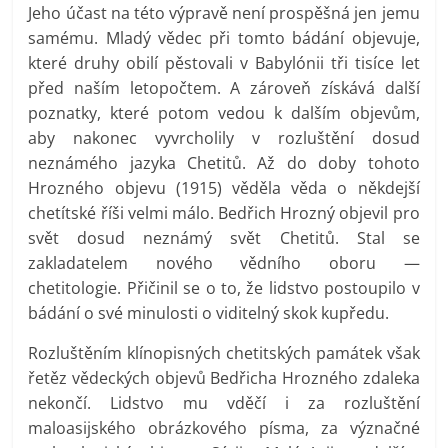
Jeho účast na této výpravě není prospěšná jen jemu
samému. Mladý vědec při tomto bádání objevuje,
které druhy obilí pěstovali v Babylónii tři tisíce let
před naším letopočtem. A zároveň získává další
poznatky, které potom vedou k dalším objevům,
aby nakonec vyvrcholily v rozluštění dosud
neznámého jazyka Chetitů. Až do doby tohoto
Hrozného objevu (1915) věděla věda o někdejší
chetítské říši velmi málo. Bedřich Hrozný objevil pro
svět dosud neznámý svět Chetitů. Stal se
zakladatelem nového vědního oboru —
chetitologie. Přičinil se o to, že lidstvo postoupilo v
bádání o své minulosti o viditelný skok kupředu.
Rozluštěním klínopisných chetitských památek však
řetěz vědeckých objevů Bedřicha Hrozného zdaleka
nekončí. Lidstvo mu vděčí i za rozluštění
maloasijského obrázkového písma, za význačné