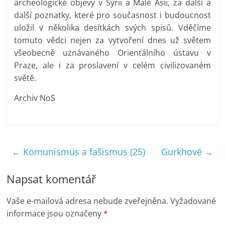
archeologické objevy v Sýrii a Malé Asii, za další a
další poznatky, které pro současnost i budoucnost
uložil v několika desítkách svých spisů. Vděčíme
tomuto vědci nejen za vytvoření dnes už světem
všeobecně uznávaného Orientálního ústavu v
Praze, ale i za proslavení v celém civilizovaném
světě.
Archiv NoS
←
Komunismus a fašismus (25)
Gurkhové
→
Napsat komentář
Vaše e-mailová adresa nebude zveřejněna.
Vyžadované
informace jsou označeny
*