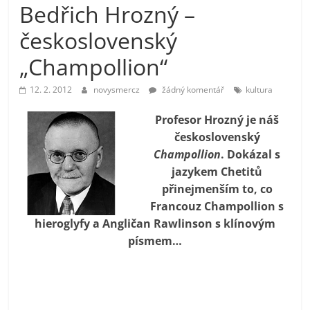
Bedřich Hrozný –
prospívá?
československý
„Champollion“
12. 2. 2012
novysmercz
žádný komentář
kultura
Profesor Hrozný je náš
československý
Champollion
. Dokázal s
jazykem Chetitů
přinejmenším to, co
Francouz Champollion s
hieroglyfy a Angličan Rawlinson s klínovým
písmem…