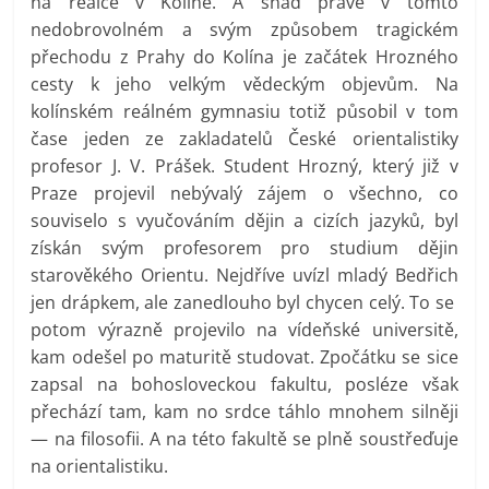
na reálce v Kolíně. A snad právě v tomto
nedobrovolném a svým způsobem tragickém
přechodu z Prahy do Kolína je začátek Hrozného
cesty k jeho velkým vědeckým objevům. Na
kolínském reálném gymnasiu totiž působil v tom
čase jeden ze zakladatelů České orientalistiky
profesor J. V. Prášek. Student Hrozný, který již v
Praze projevil nebývalý zájem o všechno, co
souviselo s vyučováním dějin a cizích jazyků, byl
získán svým profesorem pro studium dějin
starověkého Orientu. Nejdříve uvízl mladý Bedřich
jen drápkem, ale zanedlouho byl chycen celý. To se
potom výrazně projevilo na vídeňské universitě,
kam odešel po maturitě studovat. Zpočátku se sice
zapsal na bohosloveckou fakultu, posléze však
přechází tam, kam no srdce táhlo mnohem silněji
— na filosofii. A na této fakultě se plně soustřeďuje
na orientalistiku.