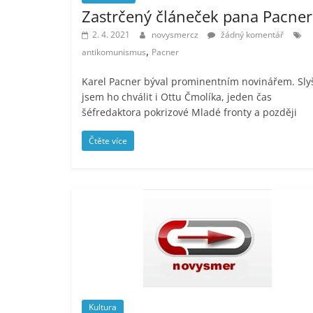
Zastrčený článeček pana Pacner
2. 4. 2021
novysmercz
žádný komentář
,
antikomunismus
Pacner
Karel Pacner býval prominentním novinářem. Sly
jsem ho chválit i Ottu Čmolíka, jeden čas
šéfredaktora pokrizové Mladé fronty a později
Čtěte více
Kultura