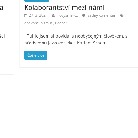
a
Kolaborantství mezi námi
27. 3. 2021
novysmercz
žádný komentář
,
antikomunismus
Pacner
šel
Tuhle jsem si povídal s neobyčejným člověkem, s
předsedou Jazzové sekce Karlem Srpem.
Čtěte více