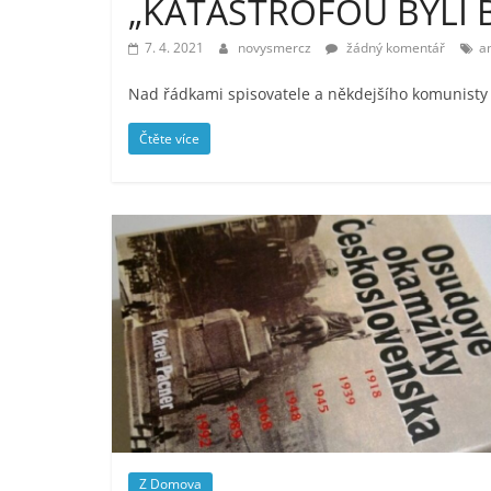
„KATASTROFOU BYLI B
7. 4. 2021
novysmercz
žádný komentář
a
Nad řádkami spisovatele a někdejšího komunisty 
Čtěte více
Z Domova