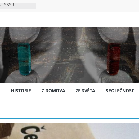
ka SSSR
e
to bylo s
e
pión?
jansku
A
HISTORIE
Z DOMOVA
ZE SVĚTA
SPOLEČNOST