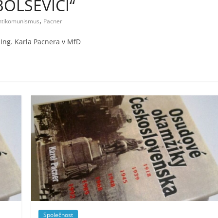
OLŠEVICI“
,
ntikomunismus
Pacner
Ing. Karla Pacnera v MfD
Společnost