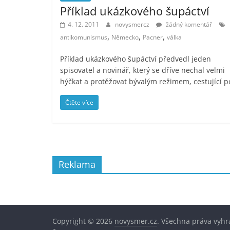
Příklad ukázkového šupáctví
4. 12. 2011
novysmercz
žádný komentář
,
,
,
antikomunismus
Německo
Pacner
válka
Příklad ukázkového šupáctví předvedl jeden
spisovatel a novinář, který se dříve nechal velmi
hýčkat a protěžovat bývalým režimem, cestující p
Čtěte více
Reklama
Copyright © 2026
novysmer.cz
. Všechna práva vyhr