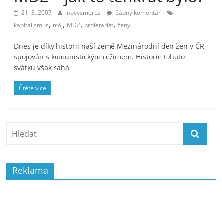
prospívá?
21. 3. 2007
novysmercz
žádný komentář
,
,
,
,
kapitalismus
máj
MDŽ
proletariát
ženy
Dnes je díky historii naší země Mezinárodní den žen v ČR
spojován s komunistickým režimem. Historie tohoto
svátku však sahá
Čtěte více
Reklama