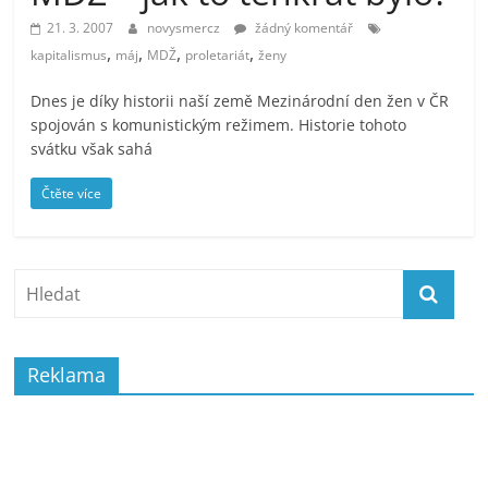
prospívá?
21. 3. 2007
novysmercz
žádný komentář
,
,
,
,
kapitalismus
máj
MDŽ
proletariát
ženy
Dnes je díky historii naší země Mezinárodní den žen v ČR
spojován s komunistickým režimem. Historie tohoto
svátku však sahá
Čtěte více
Reklama