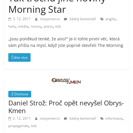
prospívá?
Morning Star
,
3. 12. 2011
novysmercz
žádný komentář
anglie
,
,
,
,
halo
média
noviny
press
tisk
„Jsou poněkud tenké, že ano?“ Je-li tohle první věc, která
vám přišla na mysl, když jste poprvé otevřeli The Morning
Čtěte více
Z Domova
Daniel Strož: Proč opět nevyšel Obrys-
Kmen
,
2. 12. 2011
novysmercz
žádný komentář
informace
,
propaganda
tisk