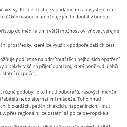
roké vrstvy. Pokud existuje v parlamentu antisystémová
jich těžkém osudu a umožňuje jim to doufat v budoucí
ístup do médií a tím i větší možnost ovlivňovat veřejné
ní prostředky, které lze využít k podpoře dalších cest
žňuje podílet se na odmítnutí těch nejhorších opatření
y a někdy také na přijetí opatření, který poněkud ulehčí
í státní rozpočet).
ít různé podoby: Je to hnutí odborářů, rasových menšin,
třebitelů nebo alternativní mládeže. Toho hnutí
ch, blokádách, petičních akcích, happeninzích. Hnutí
tiv, přes regionální, celostátní až po celoevropské a