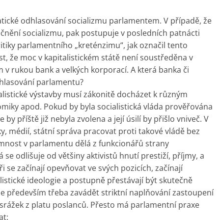
tické odhlasování socializmu parlamentem. V případě, že
čnění socializmu, pak postupuje v posledních patnácti
itiky parlamentního „kreténzimu“, jak označil tento
st, že moc v kapitalistickém státě není soustředěna v
 v rukou bank a velkých korporací. A která banka či
 hlasování parlamentu?
ialistické výstavby musí zákonitě docházet k různým
ky apod. Pokud by byla socialistická vláda prověřována
by příště již nebyla zvolena a její úsilí by přišlo vniveč. V
 médií, státní správa pracovat proti takové vládě bez
ítomnost v parlamentu dělá z funkcionářů strany
 se odlišuje od většiny aktivistů hnutí prestiží, příjmy, a
i se začínají opevňovat ve svých pozicích, začínají
stické ideologie a postupně přestávají být skutečně
e především třeba zavádět striktní naplňování zastoupení
srážek z platu poslanců. Přesto má parlamentní praxe
at: