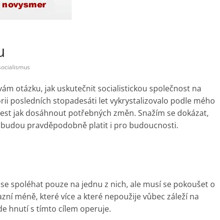
u
socialismus
ývám otázku, jak uskutečnit socialistickou společnost na
torii posledních stopadesáti let vykrystalizovalo podle mého
est jak dosáhnout potřebných změn. Snažím se dokázat,
s a budou pravděpodobně platit i pro budoucnosti.
se spoléhat pouze na jednu z nich, ale musí se pokoušet o
razní méně, které více a které nepoužije vůbec záleží na
e hnutí s tímto cílem operuje.