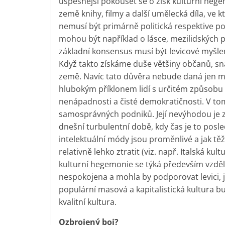
úspěšnější pokoušet se o zisk kulturní hegem
země knihy, filmy a další umělecká díla, ve k
nemusí být primárně politická respektive pol
mohou být například o lásce, mezilidských p
základní konsensus musí být levicové myšlen
Když takto získáme duše většiny občanů, sna
země. Navíc tato důvěra nebude daná jen 
hlubokým příklonem lidí s určitém způsobu 
nenápadnosti a čisté demokratičnosti. V tomt
samosprávných podniků. Její nevýhodou je 
dnešní turbulentní době, kdy čas je to posl
intelektuální módy jsou proměnlivé a jak těž
relativně lehko ztratit (viz. např. Italská ku
kulturní hegemonie se týká především vzděla
nespokojena a mohla by podporovat levici, je
populární masová a kapitalistická kultura bu
kvalitní kultura.
Ozbrojený boj?