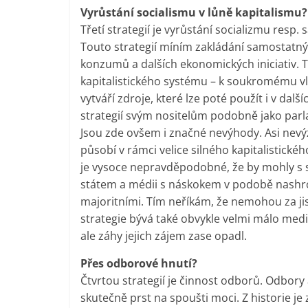
Vyrůstání socialismu v lůně kapitalismu?
Třetí strategií je vyrůstání socializmu resp
Touto strategií míním zakládání samostatný
konzumů a dalších ekonomických iniciativ. T
kapitalistického systému – k soukromému vlas
vytváří zdroje, které lze poté použít i v další
strategií svým nositelům podobně jako parl
Jsou zde ovšem i značné nevýhody. Asi nevýz
působí v rámci velice silného kapitalistické
je vysoce nepravděpodobné, že by mohly s 
státem a médii s náskokem v podobě nashro
majoritními. Tím neříkám, že nemohou za ji
strategie bývá také obvykle velmi málo media
ale záhy jejich zájem zase opadl.
Přes odborové hnutí?
Čtvrtou strategií je činnost odborů. Odbory
skutečně prst na spoušti moci. Z historie j