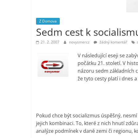
vlastně
prospívá?
Z Domova
Sedm cest k socialism
21. 2. 2007
novysmercz
žádný komentář
V následující eseji se zab
počátku 21. století. V his
názoru sedm základních c
že tyto cesty platí i dne
Pokud chce být socializmus úspěšný, nesmí 
jejich kombinaci. To, které z nich hnutí zdů
analýze podmínek v dané zemi či regionu, kd