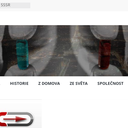
 SSSR
 bylo s
ión?
nsku
A
HISTORIE
Z DOMOVA
ZE SVĚTA
SPOLEČNOST