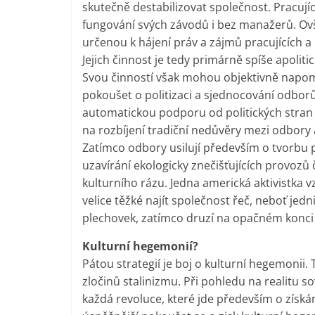
skutečně destabilizovat společnost. Pracujíc
fungování svých závodů i bez manažerů. Ov
určenou k hájení práv a zájmů pracujících 
Jejich činnost je tedy primárně spíše apolitic
Svou činností však mohou objektivně napom
pokoušet o politizaci a sjednocování odborů
automatickou podporu od politických stran a
na rozbíjení tradiční nedůvěry mezi odbory
Zatímco odbory usilují především o tvorbu
uzavírání ekologicky znečišťujících provozů 
kulturního rázu. Jedna americká aktivistka 
velice těžké najít společnost řeč, neboť jedni
plechovek, zatímco druzí na opačném konci j
Kulturní hegemonií?
Pátou strategií je boj o kulturní hegemonii.
zločinů stalinizmu. Při pohledu na realitu s
každá revoluce, které jde především o získá