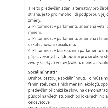
1. Je to především zdání alternativy pro ši
strana, je to pro mnoho lidí podporou v je
změny.
2. Přítomnost v parlamentu znamená větší př
mínění.
3. Přítomnost v parlamentu znamená i finanč
uskutečňování socializmu.
4. Přítomnost v buržoazním parlamentu umo
připravovaných vládnoucími pro široké vrstv
životy širokých vrstev (zákon, méně asociáln
Sociální hnutí?
Druhou cestou je sociální hnutí. To může m
feministek, sexuálních menšin, ekologů, spo
především přichází ke slovu na demonstrací
působí na všech stupních od lokálních inicia
celosvětové.