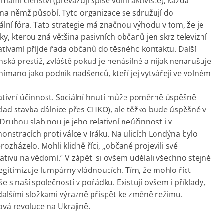
ami členství (převažují spíše volní aktivisté), každá
 na němž působí. Tyto organizace se sdružují do
ciální fóra. Tato strategie má značnou výhodu v tom, že je
ky, kterou zná většina pasivních občanů jen skrz televizní
ativami přijde řada občanů do těsného kontaktu. Další
ská prestiž, zvláště pokud je nenásilné a nijak nenarušuje
nímáno jako podnik nadšenců, kteří jej vytvářejí ve volném
gativní účinnost. Sociální hnutí může poměrně úspěšně
ad stavba dálnice přes CHKO), ale těžko bude úspěšné v
Druhou slabinou je jeho relativní neúčinnost i v
onstracích proti válce v Iráku. Na ulicích Londýna bylo
rozházelo. Mohli klidně říci, „občané projevili své
ativu na vědomí.“ V zápětí si ovšem udělali všechno stejně
legitimizuje lumpárny vládnoucích. Tím, že mohlo říct
 s naší společností v pořádku. Existují ovšem i příklady,
 dalšími složkami výrazně přispět ke změně režimu.
ová revoluce na Ukrajině.