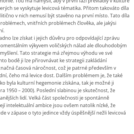
onie. Tou má namysli, aby v první fázi převládly v kultuře
terých se vyskytuje levicová tématika. Přitom takováto díla
itično v nich nemusí být stavěno na první místo. Tato díla
roblémech, vnitřních problémech člověka, ale jakýsi
í.
dno lze získat i jejich důvěru pro odpovídající zprávu
momentálním výkyvem voličských nálad ale dlouhodobým
myšlení. Tato strategie má zřejmou výhodu ve své
o bodě ji lze přirovnávat ke strategii zakládání
značná časová náročnost, což je patrné především v
ední, čeho má levice dost. Dalším problémem je, že také
ko byla kulturní hegemonie získána, tak je možné ji
ltura 1950 – 2000). Poslední slabinou je skutečnost, že
nějších lidí. Velká část společnosti je spontánně
jí intelektuální ambice jsou ovšem natolik nízké, že
de v zápase o tyto jedince vždy úspěšnější nežli levicová