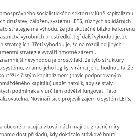
. samosprávného socialistického sektoru v lůně kapitalizmu.
ch družstev, záložen, systému LETS, různých solidárních
ato strategie má výhodu, že jde skutečně blízko ke kořenu
tnictví výrobních prostředků. Její další výhodou je, že
ch strategiích. Třetí výhodou je, že na rozdíl od jiných
amentní strategie vytváří hmotné zázemí.
namnější nevýhodou je prostý fakt, že tyto struktury
ho systému, v rámci jeho logiky, v rámci jeho hodnot, takže
soutěži s čistým kapitalizmem (navíc podporovaným
mážděného kapitálu) uspět natolik, aby se staly
stých podmínek a v určitém odvětví fungovat. Tato
lizovatelná. Novináři sice projevili zájem o systém LETS,
 a obecně pracující v továrnách mají do značné míry
e známo dost příkladů, kdy dokázalo stávkové hnutí