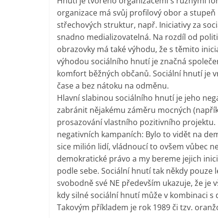
Hnutí je tvořeno organizacemi s různými form
organizace má svůj profilový obor a stupeň
střechových struktur, např. Iniciativy za so
snadno medializovatelná. Na rozdíl od politi
obrazovky má také výhodu, že s těmito inici
výhodou sociálního hnutí je značná společen
komfort běžných občanů. Sociální hnutí je v
čase a bez nátoku na odměnu.
Hlavní slabinou sociálního hnutí je jeho ne
zabránit nějakému záměru mocných (napříkl
prosazování vlastního pozitivního projektu. 
negativních kampaních: Bylo to vidět na dem
sice milión lidí, vládnoucí to ovšem vůbec ne
demokratické právo a my bereme jejich inici
podle sebe. Sociální hnutí tak někdy pouze 
svobodně své NE především ukazuje, že je vše
kdy silné sociální hnutí může v kombinaci s
Takovým příkladem je rok 1989 či tzv. oranž