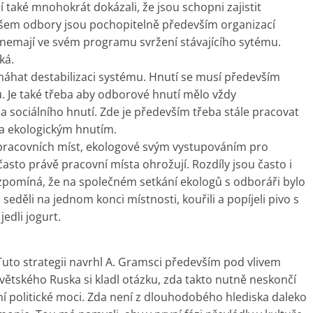
í také mnohokrát dokázali, že jsou schopni zajistit
šem odbory jsou pochopitelně především organizací
a nemají ve svém programu svržení stávajícího sytému.
ká.
áhat destabilizaci systému. Hnutí se musí především
. Je také třeba aby odborové hnutí mělo vždy
 sociálního hnutí. Zde je především třeba stále pracovat
 a ekologickým hnutím.
 pracovních míst, ekologové svým vystupováním pro
často právě pracovní místa ohrožují. Rozdíly jsou často i
vzpomíná, že na společném setkání ekologů s odboráři bylo
 seděli na jednom konci místnosti, kouřili a popíjeli pivo s
edli jogurt.
 Tuto strategii navrhl A. Gramsci především pod vlivem
ovětského Ruska si kladl otázku, zda takto nutně neskončí
ní politické moci. Zda není z dlouhodobého hlediska daleko