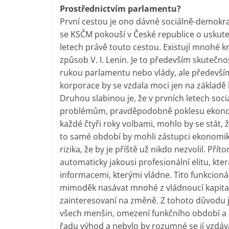
Prostřednictvím parlamentu?
První cestou je ono dávné sociálně-demokra
se KSČM pokouší v České republice o uskute
letech právě touto cestou. Existují mnohé kr
způsob V. I. Lenin. Je to především skutečno
rukou parlamentu nebo vlády, ale především
korporace by se vzdala moci jen na základě
Druhou slabinou je, že v prvních letech soc
problémům, pravděpodobně poklesu ekonomi
každé čtyři roky volbami, mohlo by se stát, že 
to samé období by mohli zástupci ekonomiky,
rizika, že by je příště už nikdo nezvolil. Př
automaticky jakousi profesionální elitu, která
informacemi, kterými vládne. Tito funkcionář
mimoděk nasávat mnohé z vládnoucí kapitali
zainteresovaní na změně. Z tohoto důvodu j
všech menšin, omezení funkčního období a 
řadu výhod a nebylo by rozumné se jí vzdáv