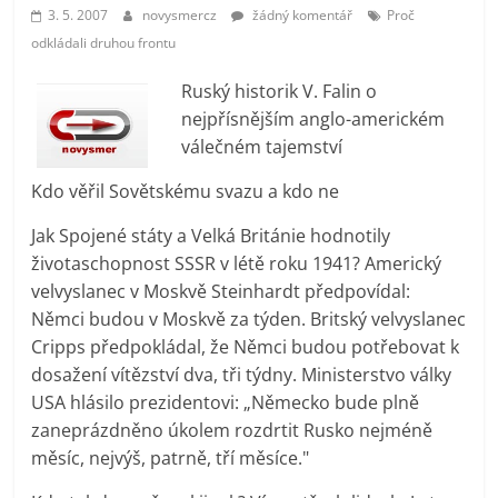
prospívá?
3. 5. 2007
novysmercz
žádný komentář
Proč
odkládali druhou frontu
Ruský historik V. Falin o
nejpřísnějším anglo-americkém
válečném tajemství
Kdo věřil Sovětskému svazu a kdo ne
Jak Spojené státy a Velká Británie hodnotily
životaschopnost SSSR v létě roku 1941? Americký
velvyslanec v Moskvě Steinhardt předpovídal:
Němci budou v Moskvě za týden. Britský velvyslanec
Cripps předpokládal, že Němci budou potřebovat k
dosažení vítězství dva, tři týdny. Ministerstvo války
USA hlásilo prezidentovi: „Německo bude plně
zaneprázdněno úkolem rozdrtit Rusko nejméně
měsíc, nejvýš, patrně, tří měsíce."