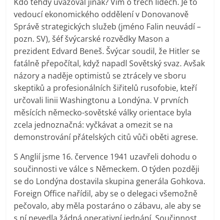
Kdo tehdy uvažoval jinak? Vím o třech lidech. Je to
vedoucí ekonomického oddělení v Donovanově
Správě strategických služeb (jméno Falin neuvádí –
pozn. SV), šéf švýcarské rozvědky Mason a
prezident Edvard Beneš. Švýcar soudil, že Hitler se
fatálně přepočítal, když napadl Sovětský svaz. Avšak
názory a naděje optimistů se ztrácely ve sboru
skeptiků a profesionálních šiřitelů rusofobie, kteří
určovali linii Washingtonu a Londýna. V prvních
měsících německo-sovětské války orientace byla
zcela jednoznačná: vyčkávat a omezit se na
demonstrování přátelských citů vůči oběti agrese.
S Anglií jsme 16. července 1941 uzavřeli dohodu o
součinnosti ve válce s Německem. O týden později
se do Londýna dostavila skupina generála Gohkova.
Foreign Office nařídil, aby se o delegaci všemožně
pečovalo, aby měla postaráno o zábavu, ale aby se
s ní nevedla žádná operativní jednání. Součinnost