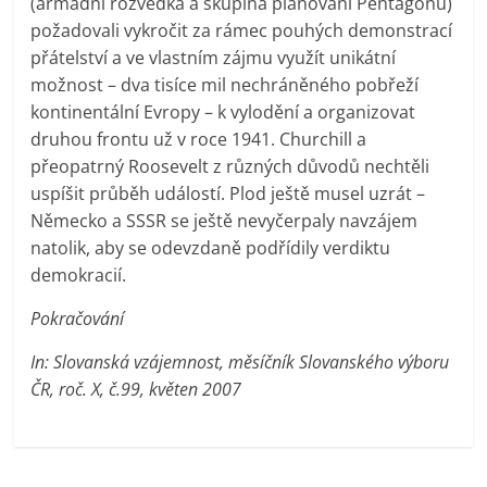
(armádní rozvědka a skupina plánování Pentagonu)
požadovali vykročit za rámec pouhých demonstrací
přátelství a ve vlastním zájmu využít unikátní
možnost – dva tisíce mil nechráněného pobřeží
kontinentální Evropy – k vylodění a organizovat
druhou frontu už v roce 1941. Churchill a
přeopatrný Roosevelt z různých důvodů nechtěli
uspíšit průběh událostí. Plod ještě musel uzrát –
Německo a SSSR se ještě nevyčerpaly navzájem
natolik, aby se odevzdaně podřídily verdiktu
demokracií.
Pokračování
In: Slovanská vzájemnost, měsíčník Slovanského výboru
ČR, roč. X, č.99, květen 2007