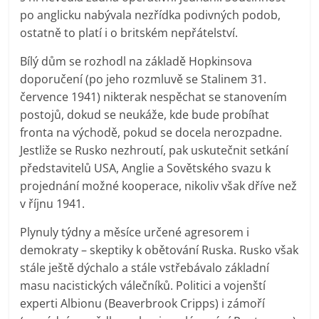
po anglicku nabývala nezřídka podivných podob,
ostatně to platí i o britském nepřátelství.
Bílý dům se rozhodl na základě Hopkinsova
doporučení (po jeho rozmluvě se Stalinem 31.
července 1941) nikterak nespěchat se stanovením
postojů, dokud se neukáže, kde bude probíhat
fronta na východě, pokud se docela nerozpadne.
Jestliže se Rusko nezhroutí, pak uskutečnit setkání
představitelů USA, Anglie a Sovětského svazu k
projednání možné kooperace, nikoliv však dříve než
v říjnu 1941.
Plynuly týdny a měsíce určené agresorem i
demokraty – skeptiky k obětování Ruska. Rusko však
stále ještě dýchalo a stále vstřebávalo základní
masu nacistických válečníků. Politici a vojenští
experti Albionu (Beaverbrook Cripps) i zámoří