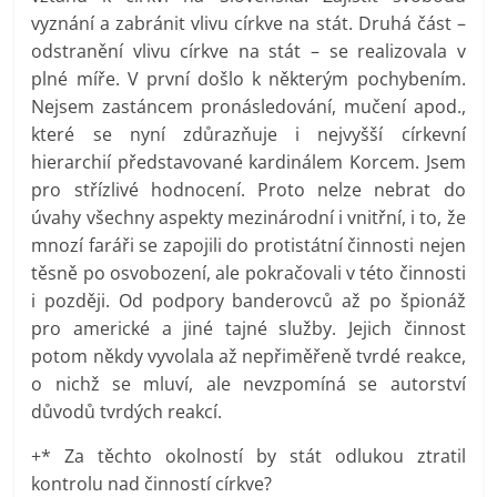
vyznání a zabránit vlivu církve na stát. Druhá část –
odstranění vlivu církve na stát – se realizovala v
plné míře. V první došlo k některým pochybením.
Nejsem zastáncem pronásledování, mučení apod.,
které se nyní zdůrazňuje i nejvyšší církevní
hierarchií představované kardinálem Korcem. Jsem
pro střízlivé hodnocení. Proto nelze nebrat do
úvahy všechny aspekty mezinárodní i vnitřní, i to, že
mnozí faráři se zapojili do protistátní činnosti nejen
těsně po osvobození, ale pokračovali v této činnosti
i později. Od podpory banderovců až po špionáž
pro americké a jiné tajné služby. Jejich činnost
potom někdy vyvolala až nepřiměřeně tvrdé reakce,
o nichž se mluví, ale nevzpomíná se autorství
důvodů tvrdých reakcí.
+* Za těchto okolností by stát odlukou ztratil
kontrolu nad činností církve?