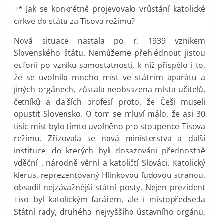
+* Jak se konkrétně projevovalo vrůstání katolické
církve do státu za Tisova režimu?
Nová situace nastala po r. 1939 vznikem
Slovenského štátu. Nemůžeme přehlédnout jistou
euforii po vzniku samostatnosti, k níž přispělo i to,
že se uvolnilo mnoho míst ve státním aparátu a
jiných orgánech, zůstala neobsazena místa učitelů,
četníků a dalších profesí proto, že Češi museli
opustit Slovensko. O tom se mluví málo, že asi 30
tisíc míst bylo tímto uvolněno pro stoupence Tisova
režimu. Zřizovala se nová ministerstva a další
instituce, do kterých byli dosazováni přednostně
vděční , národně věrní a katoličtí Slováci. Katolický
klérus, reprezentovaný Hlinkovou ľudovou stranou,
obsadil nejzávažnější státní posty. Nejen prezident
Tiso byl katolickým farářem, ale i místopředseda
Státní rady, druhého nejvyššího ústavního orgánu,