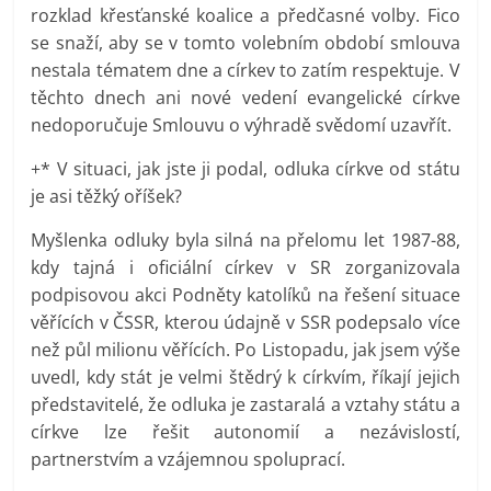
rozklad křesťanské koalice a předčasné volby. Fico
se snaží, aby se v tomto volebním období smlouva
nestala tématem dne a církev to zatím respektuje. V
těchto dnech ani nové vedení evangelické církve
nedoporučuje Smlouvu o výhradě svědomí uzavřít.
+* V situaci, jak jste ji podal, odluka církve od státu
je asi těžký oříšek?
Myšlenka odluky byla silná na přelomu let 1987-88,
kdy tajná i oficiální církev v SR zorganizovala
podpisovou akci Podněty katolíků na řešení situace
věřících v ČSSR, kterou údajně v SSR podepsalo více
než půl milionu věřících. Po Listopadu, jak jsem výše
uvedl, kdy stát je velmi štědrý k církvím, říkají jejich
představitelé, že odluka je zastaralá a vztahy státu a
církve lze řešit autonomií a nezávislostí,
partnerstvím a vzájemnou spoluprací.