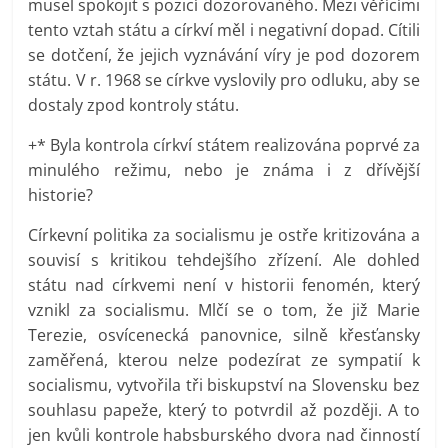
musel spokojit s pozicí dozorovaného. Mezi věřícími
tento vztah státu a církví měl i negativní dopad. Cítili
se dotčení, že jejich vyznávání víry je pod dozorem
státu. V r. 1968 se církve vyslovily pro odluku, aby se
dostaly zpod kontroly státu.
+* Byla kontrola církví státem realizována poprvé za
minulého režimu, nebo je známa i z dřívější
historie?
Církevní politika za socialismu je ostře kritizována a
souvisí s kritikou tehdejšího zřízení. Ale dohled
státu nad církvemi není v historii fenomén, který
vznikl za socialismu. Mlčí se o tom, že již Marie
Terezie, osvícenecká panovnice, silně křesťansky
zaměřená, kterou nelze podezírat ze sympatií k
socialismu, vytvořila tři biskupství na Slovensku bez
souhlasu papeže, který to potvrdil až později. A to
jen kvůli kontrole habsburského dvora nad činností