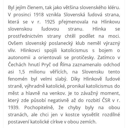
Byl jejím členem, tak jako většina slovenského kléru.
V prosinci 1918 vznikla Slovenská ľudová strana,
která se v r. 1925 přejmenovala na Hlinkovu
slovenskou ľudovou stranu. Hlinka se
prostřednictvím strany chtěl podílet na moci.
Ovšem slovenský poslanecký klub neměl výrazný
vliv. Hlinkovci spojili katolicismus s bojem o
autonomii a orientovali se protičesky. Zatímco v
Čechách hnutí Pryč od Říma zaznamenalo odchod
asi 1,5 milionu věřících, na Slovensku tento
fenomén byl velmi slabý. Díky Hlinkově ľudové
straně, výhradně katolické, pronikal katolicismus do
měst a hlavně na venkov. Je to závažný moment,
který zde působí negativně až do rozbití ČSR v r.
1939. Pochopitelně, že chyby byly na obou
stranách, ale chci jen v kostce vysvětlit rozdílné
postavení katolické církve v obou zemích.