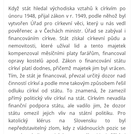
Když stát hledal východiska vztahů k církvím po
únoru 1948, přijal zákon v r. 1949, podle něhož byl
vytvořen Úřad pro církevní věci, který u nás vedl
pověřenec a v Čechách ministr. Úřad se zabýval i
financováním církve. Stát získal církevní půdu a
nemovitosti, které užíval lid a tento majetek
kompenzoval měsíčními platy farářům, financoval
opravy kostelů apod. Zákon o financování státu
církví platí dodnes, přičemž majetek jim byl vrácen.
Tím, že stát je financoval, převzal určitý dozor nad
činností církví a podle mne takovým způsobem řešil
odluku církví od státu. To znamená, že zamezil
přímý politický vliv církví na stát. Církvím nevadila
finanční podpora státu, ale vadilo jim, že dozor
státu omezil jejich vliv na státní politiku. Pro
katolický klérus na Slovensku to byl
nepředstavitelný zlom, kdy z vládnoucích pozic se