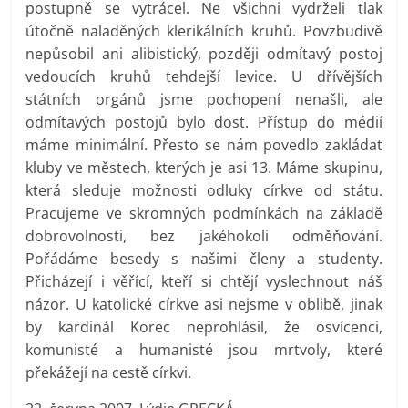
postupně se vytrácel. Ne všichni vydrželi tlak
útočně naladěných klerikálních kruhů. Povzbudivě
nepůsobil ani alibistický, později odmítavý postoj
vedoucích kruhů tehdejší levice. U dřívějších
státních orgánů jsme pochopení nenašli, ale
odmítavých postojů bylo dost. Přístup do médií
máme minimální. Přesto se nám povedlo zakládat
kluby ve městech, kterých je asi 13. Máme skupinu,
která sleduje možnosti odluky církve od státu.
Pracujeme ve skromných podmínkách na základě
dobrovolnosti, bez jakéhokoli odměňování.
Pořádáme besedy s našimi členy a studenty.
Přicházejí i věřící, kteří si chtějí vyslechnout náš
názor. U katolické církve asi nejsme v oblibě, jinak
by kardinál Korec neprohlásil, že osvícenci,
komunisté a humanisté jsou mrtvoly, které
překážejí na cestě církvi.