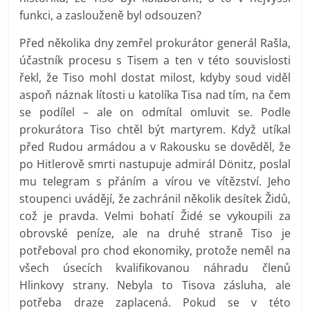
funkci, a zaslouženě byl odsouzen?
Před několika dny zemřel prokurátor generál Rašla,
účastník procesu s Tisem a ten v této souvislosti
řekl, že Tiso mohl dostat milost, kdyby soud viděl
aspoň náznak lítosti u katolíka Tisa nad tím, na čem
se podílel – ale on odmítal omluvit se. Podle
prokurátora Tiso chtěl být martyrem. Když utíkal
před Rudou armádou a v Rakousku se dověděl, že
po Hitlerově smrti nastupuje admirál Dönitz, poslal
mu telegram s přáním a vírou ve vítězství. Jeho
stoupenci uvádějí, že zachránil několik desítek Židů,
což je pravda. Velmi bohatí Židé se vykoupili za
obrovské peníze, ale na druhé straně Tiso je
potřeboval pro chod ekonomiky, protože neměl na
všech úsecích kvalifikovanou náhradu členů
Hlinkovy strany. Nebyla to Tisova zásluha, ale
potřeba draze zaplacená. Pokud se v této