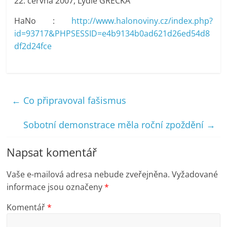
22. června 2007, Lýdie GRECKÁ
HaNo :
http://www.halonoviny.cz/index.php?
id=93717&PHPSESSID=e4b9134b0ad621d26ed54d8
df2d24fce
←
Co připravoval fašismus
Sobotní demonstrace měla roční zpoždění
→
Napsat komentář
Vaše e-mailová adresa nebude zveřejněna.
Vyžadované
informace jsou označeny
*
Komentář
*