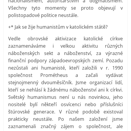
nacionalismem, autoritářstvím a dogmatismem.
Všechny tyto momenty se proto objevují v
polistopadové politice neustále.
+* Jak se žije humanistům v katolickém státě?
Vedle obrovské aktivizace katolické církve
zaznamenáváme i velkou aktivitu různých
náboženských sekt a náboženství, za výrazné
finanční podpory západoevropských zemí. Pozadu
nezůstali ani humanisté, kteří založili v r. 1990
společnost Prométheus a začali vydávat
stejnojmenný dvouměsíčník. Jsme organizací lidí,
kteří se nehlásí k žádnému náboženství ani k církvi.
Světský humanismus není u nás novinkou, jeho
nositelé bylí někteří osvícenci nebo příslušníci
štúrovské generace. V různé podobě existoval
prakticky neustále. Po našem založení jsme
zaznamenali značný zájem o společnost, ale