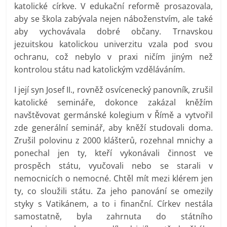
katolické církve. V edukační reformě prosazovala,
aby se škola zabývala nejen náboženstvím, ale také
aby vychovávala dobré občany. Trnavskou
jezuitskou katolickou univerzitu vzala pod svou
ochranu, což nebylo v praxi ničím jiným než
kontrolou státu nad katolickým vzděláváním.
I její syn Josef II., rovněž osvícenecký panovník, zrušil
katolické semináře, dokonce zakázal kněžím
navštěvovat germánské kolegium v Římě a vytvořil
zde generální seminář, aby kněží studovali doma.
Zrušil polovinu z 2000 klášterů, rozehnal mnichy a
ponechal jen ty, kteří vykonávali činnost ve
prospěch státu, vyučovali nebo se starali v
nemocnicích o nemocné. Chtěl mít mezi klérem jen
ty, co sloužili státu. Za jeho panování se omezily
styky s Vatikánem, a to i finanční. Církev nestála
samostatně, byla zahrnuta do státního