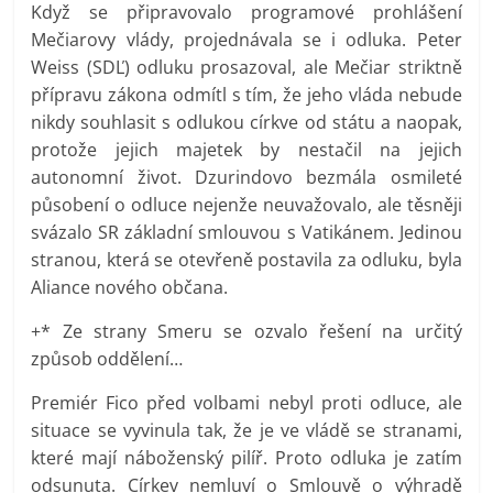
Když se připravovalo programové prohlášení
Mečiarovy vlády, projednávala se i odluka. Peter
Weiss (SDĽ) odluku prosazoval, ale Mečiar striktně
přípravu zákona odmítl s tím, že jeho vláda nebude
nikdy souhlasit s odlukou církve od státu a naopak,
protože jejich majetek by nestačil na jejich
autonomní život. Dzurindovo bezmála osmileté
působení o odluce nejenže neuvažovalo, ale těsněji
svázalo SR základní smlouvou s Vatikánem. Jedinou
stranou, která se otevřeně postavila za odluku, byla
Aliance nového občana.
+* Ze strany Smeru se ozvalo řešení na určitý
způsob oddělení…
Premiér Fico před volbami nebyl proti odluce, ale
situace se vyvinula tak, že je ve vládě se stranami,
které mají náboženský pilíř. Proto odluka je zatím
odsunuta. Církev nemluví o Smlouvě o výhradě