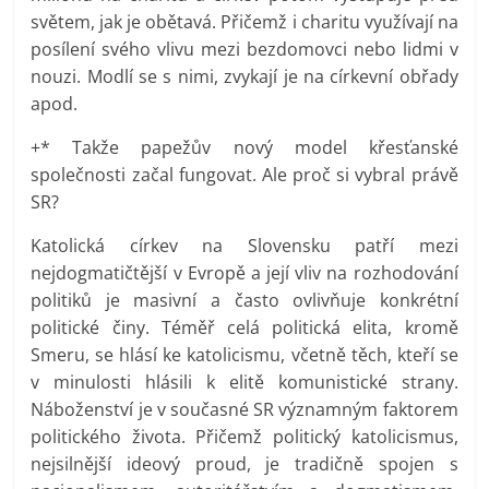
světem, jak je obětavá. Přičemž i charitu využívají na
posílení svého vlivu mezi bezdomovci nebo lidmi v
nouzi. Modlí se s nimi, zvykají je na církevní obřady
apod.
+* Takže papežův nový model křesťanské
společnosti začal fungovat. Ale proč si vybral právě
SR?
Katolická církev na Slovensku patří mezi
nejdogmatičtější v Evropě a její vliv na rozhodování
politiků je masivní a často ovlivňuje konkrétní
politické činy. Téměř celá politická elita, kromě
Smeru, se hlásí ke katolicismu, včetně těch, kteří se
v minulosti hlásili k elitě komunistické strany.
Náboženství je v současné SR významným faktorem
politického života. Přičemž politický katolicismus,
nejsilnější ideový proud, je tradičně spojen s