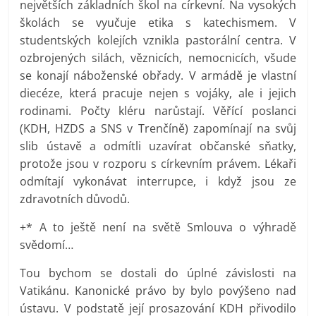
největších základních škol na církevní. Na vysokých
školách se vyučuje etika s katechismem. V
studentských kolejích vznikla pastorální centra. V
ozbrojených silách, věznicích, nemocnicích, všude
se konají náboženské obřady. V armádě je vlastní
diecéze, která pracuje nejen s vojáky, ale i jejich
rodinami. Počty kléru narůstají. Věřící poslanci
(KDH, HZDS a SNS v Trenčíně) zapomínají na svůj
slib ústavě a odmítli uzavírat občanské sňatky,
protože jsou v rozporu s církevním právem. Lékaři
odmítají vykonávat interrupce, i když jsou ze
zdravotních důvodů.
+* A to ještě není na světě Smlouva o výhradě
svědomí…
Tou bychom se dostali do úplné závislosti na
Vatikánu. Kanonické právo by bylo povýšeno nad
ústavu. V podstatě její prosazování KDH přivodilo