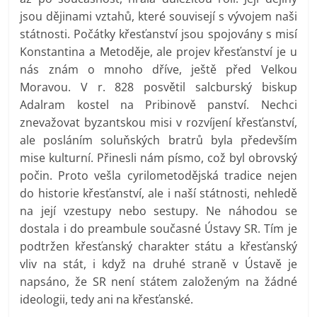
jsou dějinami vztahů, které souvisejí s vývojem naši
státnosti. Počátky křesťanství jsou spojovány s misí
Konstantina a Metoděje, ale projev křesťanství je u
nás znám o mnoho dříve, ještě před Velkou
Moravou. V r. 828 posvětil salcburský biskup
Adalram kostel na Pribinově panství. Nechci
znevažovat byzantskou misi v rozvíjení křesťanství,
ale posláním soluňských bratrů byla především
mise kulturní. Přinesli nám písmo, což byl obrovský
počin. Proto vešla cyrilometodějská tradice nejen
do historie křesťanství, ale i naší státnosti, nehledě
na její vzestupy nebo sestupy. Ne náhodou se
dostala i do preambule současné Ústavy SR. Tím je
podtržen křesťanský charakter státu a křesťanský
vliv na stát, i když na druhé straně v Ústavě je
napsáno, že SR není státem založeným na žádné
ideologii, tedy ani na křesťanské.