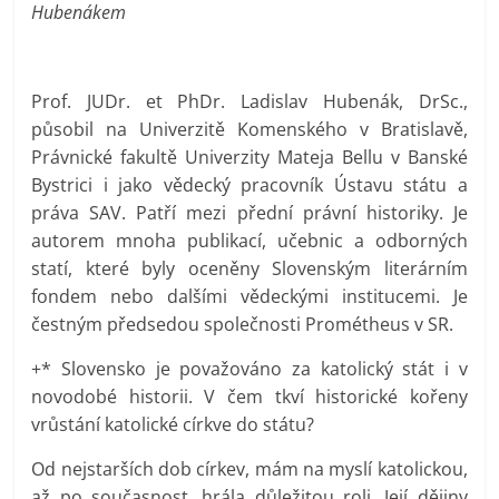
Hubenákem
prospívá?
Prof. JUDr. et PhDr. Ladislav Hubenák, DrSc.,
působil na Univerzitě Komenského v Bratislavě,
Právnické fakultě Univerzity Mateja Bellu v Banské
Bystrici i jako vědecký pracovník Ústavu státu a
práva SAV. Patří mezi přední právní historiky. Je
autorem mnoha publikací, učebnic a odborných
statí, které byly oceněny Slovenským literárním
fondem nebo dalšími vědeckými institucemi. Je
čestným předsedou společnosti Prométheus v SR.
+* Slovensko je považováno za katolický stát i v
novodobé historii. V čem tkví historické kořeny
vrůstání katolické církve do státu?
Od nejstarších dob církev, mám na myslí katolickou,
až po současnost, hrála důležitou roli. Její dějiny