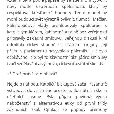
nový model uspořádání společnosti, který by
respektoval křesťanské hodnoty. Tento model by
mohl budoucí svět výrazně ovlivnit, tlumočil Mečiar.
Polistopadové vlády prohlubovaly spolupráci s
katolickým klérem, kabinetně a tajně bez veřejnosti
připravily základní smlouvu. Veřejnou diskusi k ní
odmítala církev shodně se státními orgány. Její
přijetí v parlamentu nevyvolalo polemiku, jak bylo
očekáváno, ale byl to slavnostní akt. Jádro smlouvy
tvoří vzdělávání a výchova, církevní a státní školství.
+* Proč právě tato oblast?
Nejde o náhodu. Katoličtí biskupové začali razantně
vstupovat do veřejného prostoru, do státních škol a
učebních osnov. Byla přijata povinná výuka
náboženství s alternativou etiky od první třídy
základních škol. Opakují se případy přeměny