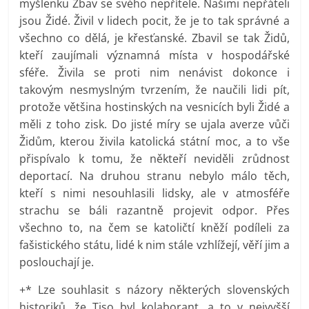
myšlenku Zbav se svého nepřítele. Našimi nepřáteli
jsou Židé. Živil v lidech pocit, že je to tak správné a
všechno co dělá, je křesťanské. Zbavil se tak Židů,
kteří zaujímali významná místa v hospodářské
sféře. Živila se proti nim nenávist dokonce i
takovým nesmyslným tvrzením, že naučili lidi pít,
protože většina hostinských na vesnicích byli Židé a
měli z toho zisk. Do jisté míry se ujala averze vůči
Židům, kterou živila katolická státní moc, a to vše
přispívalo k tomu, že někteří neviděli zrůdnost
deportací. Na druhou stranu nebylo málo těch,
kteří s nimi nesouhlasili lidsky, ale v atmosféře
strachu se báli razantně projevit odpor. Přes
všechno to, na čem se katoličtí kněží podíleli za
fašistického státu, lidé k nim stále vzhlížejí, věří jim a
poslouchají je.
+* Lze souhlasit s názory některých slovenských
historiků, že Tiso byl kolaborant, a to v nejvyšší