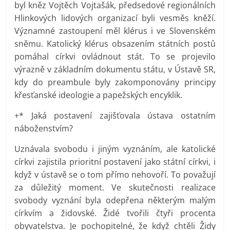
byl kněz Vojtěch Vojtašák, předsedové regionálních
Hlinkových lidových organizací byli vesměs kněží.
Významné zastoupení měl klérus i ve Slovenském
sněmu. Katolický klérus obsazením státních postů
pomáhal církvi ovládnout stát. To se projevilo
výrazně v základním dokumentu státu, v Ústavě SR,
kdy do preambule byly zakomponovány principy
křesťanské ideologie a papežských encyklik.
+* Jaká postavení zajišťovala ústava ostatním
náboženstvím?
Uznávala svobodu i jiným vyznáním, ale katolické
církvi zajistila prioritní postavení jako státní církvi, i
když v ústavě se o tom přímo nehovoří. To považují
za důležitý moment. Ve skutečnosti realizace
svobody vyznání byla odepřena některým malým
církvím a židovské. Židé tvořili čtyři procenta
obyvatelstva. Je pochopitelné, že když chtěli Židy