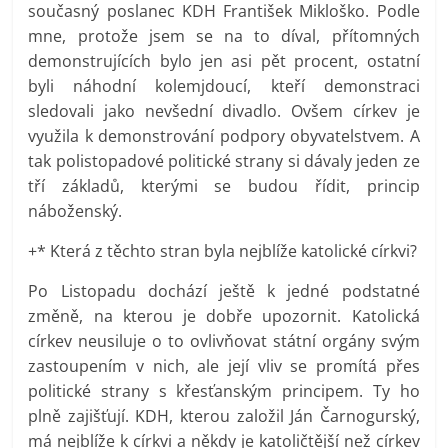
současný poslanec KDH František Mikloško. Podle
mne, protože jsem se na to díval, přítomných
demonstrujících bylo jen asi pět procent, ostatní
byli náhodní kolemjdoucí, kteří demonstraci
sledovali jako nevšední divadlo. Ovšem církev je
využila k demonstrování podpory obyvatelstvem. A
tak polistopadové politické strany si dávaly jeden ze
tří základů, kterými se budou řídit, princip
náboženský.
+* Která z těchto stran byla nejblíže katolické církvi?
Po Listopadu dochází ještě k jedné podstatné
změně, na kterou je dobře upozornit. Katolická
církev neusiluje o to ovlivňovat státní orgány svým
zastoupením v nich, ale její vliv se promítá přes
politické strany s křesťanským principem. Ty ho
plně zajišťují. KDH, kterou založil Ján Čarnogurský,
má nejblíže k církvi a někdy je katoličtější než církev