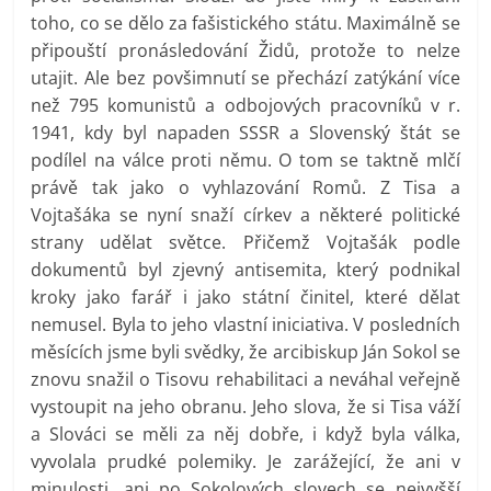
toho, co se dělo za fašistického státu. Maximálně se
připouští pronásledování Židů, protože to nelze
utajit. Ale bez povšimnutí se přechází zatýkání více
než 795 komunistů a odbojových pracovníků v r.
1941, kdy byl napaden SSSR a Slovenský štát se
podílel na válce proti němu. O tom se taktně mlčí
právě tak jako o vyhlazování Romů. Z Tisa a
Vojtašáka se nyní snaží církev a některé politické
strany udělat světce. Přičemž Vojtašák podle
dokumentů byl zjevný antisemita, který podnikal
kroky jako farář i jako státní činitel, které dělat
nemusel. Byla to jeho vlastní iniciativa. V posledních
měsících jsme byli svědky, že arcibiskup Ján Sokol se
znovu snažil o Tisovu rehabilitaci a neváhal veřejně
vystoupit na jeho obranu. Jeho slova, že si Tisa váží
a Slováci se měli za něj dobře, i když byla válka,
vyvolala prudké polemiky. Je zarážející, že ani v
minulosti, ani po Sokolových slovech se nejvyšší