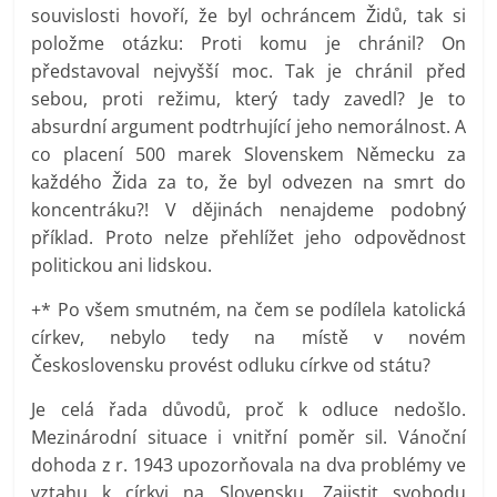
souvislosti hovoří, že byl ochráncem Židů, tak si
položme otázku: Proti komu je chránil? On
představoval nejvyšší moc. Tak je chránil před
sebou, proti režimu, který tady zavedl? Je to
absurdní argument podtrhující jeho nemorálnost. A
co placení 500 marek Slovenskem Německu za
každého Žida za to, že byl odvezen na smrt do
koncentráku?! V dějinách nenajdeme podobný
příklad. Proto nelze přehlížet jeho odpovědnost
politickou ani lidskou.
+* Po všem smutném, na čem se podílela katolická
církev, nebylo tedy na místě v novém
Československu provést odluku církve od státu?
Je celá řada důvodů, proč k odluce nedošlo.
Mezinárodní situace i vnitřní poměr sil. Vánoční
dohoda z r. 1943 upozorňovala na dva problémy ve
vztahu k církvi na Slovensku. Zajistit svobodu