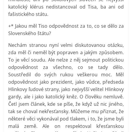
katolický klérus nedistancoval od Tisa, ba ani od
fašistického státu.
+* Jakou měl Tiso odpovědnost za to, co se dělo za
Slovenského štátu?
Nechám stranou nyní velmi diskutovanou otázku,
zda měl či neměl být popraven a jakým způsobem.
To je věcí soudu. Ale nelze z něj sejmout politickou
odpovědnost za všechno, co se tady dělo.
Soustředil do svých rukou veškerou moc. Měl
odpovědnost jako prezident, jako vůdce, předseda
Hlinkovy ľudové strany, jako nejvyšší velitel Hlinkovy
gardy, ale i jako katolický kněz. O člověku nemluvě.
Četl jsem článek, kde se píše, že když už nic jiného,
tak se choval nekřesťansky. Můžeme mu přiznat, že
některé věci vykonával pod tlakem, i to, že jsme byli
malá země. Ale on respektoval křesťanskou