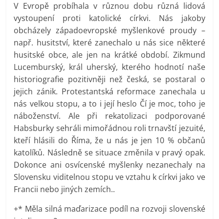
V Evropě probíhala v různou dobu různá lidová
vystoupení proti katolické církvi. Nás jakoby
obcházely západoevropské myšlenkové proudy –
např. husitství, které zanechalo u nás sice některé
husitské obce, ale jen na krátké období. Zikmund
Lucemburský, král uherský, kterého hodnotí naše
historiografie pozitivněji než česká, se postaral o
jejich zánik. Protestantská reformace zanechala u
nás velkou stopu, a to i její heslo Čí je moc, toho je
náboženství. Ale při rekatolizaci podporované
Habsburky sehráli mimořádnou roli trnavští jezuité,
kteří hlásili do Říma, že u nás je jen 10 % občanů
katolíků. Následně se situace změnila v pravý opak.
Dokonce ani osvícenské myšlenky nezanechaly na
Slovensku viditelnou stopu ve vztahu k církvi jako ve
Francii nebo jiných zemích..
+* Měla silná maďarizace podíl na rozvoji slovenské