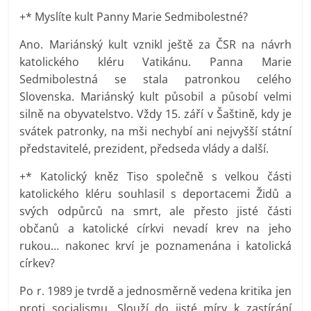
+* Myslíte kult Panny Marie Sedmibolestné?
Ano. Mariánský kult vznikl ještě za ČSR na návrh
katolického kléru Vatikánu. Panna Marie
Sedmibolestná se stala patronkou celého
Slovenska. Mariánský kult působil a působí velmi
silně na obyvatelstvo. Vždy 15. září v Šaštině, kdy je
svátek patronky, na mši nechybí ani nejvyšší státní
představitelé, prezident, předseda vlády a další.
+* Katolický kněz Tiso společně s velkou části
katolického kléru souhlasil s deportacemi Židů a
svých odpůrců na smrt, ale přesto jisté části
občanů a katolické církvi nevadí krev na jeho
rukou… nakonec krví je poznamenána i katolická
církev?
Po r. 1989 je tvrdě a jednosměrně vedena kritika jen
proti socialismu. Slouží do jisté míry k zastírání