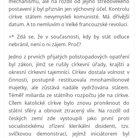
mechanismu, ale na rozdíl od jejího středověkého
postavení jí byl přiznán jen výchovný účel. Kontrolu
církve státem nevymysleli komunisté. Má dřívější
datum. A to nemluvím o Velké francouzské revoluci.
+* Zdá se, že v současnosti, kdy by stát odluce
nebránil, není o ni zájem. Proč?
Jedno z prvních přijatých polistopadových opatření
byl zákon, jímž se rušily církevní úřady, krajští a
okresní církevní tajemníci. Církev dostala volnost v
činnosti, postupně restituovala mnohamilionové
majetky, ale zůstává nadále vydržována státem.
Téměř miliarda ze státního rozpočtu jde na církve.
Cílem katolické církve bylo znovu proniknout do
státní sféry a obnovit ztracený vliv. Na rozdíl od
českých zemí zde vystoupili jako první proti
socialistickému zřízení klerikální disidenti, tzv.
svíčkovou demonstrací, jejímž iniciátorem byl