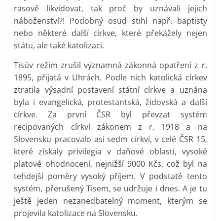
rasově likvidovat, tak proč by uznávali jejich
náboženství?! Podobný osud stihl např. baptisty
nebo některé další církve, které překážely nejen
státu, ale také katolizaci.
Tisův režim zrušil významná zákonná opatření z r.
1895, přijatá v Uhrách. Podle nich katolická církev
ztratila výsadní postavení státní církve a uznána
byla i evangelická, protestantská, židovská a další
církve. Za první ČSR byl převzat systém
recipovaných církví zákonem z r. 1918 a na
Slovensku pracovalo asi sedm církví, v celé ČSR 15,
které získaly privilegia v daňové oblasti, vysoké
platové ohodnocení, nejnižší 9000 Kčs, což byl na
tehdejší poměry vysoký příjem. V podstatě tento
systém, přerušený Tisem, se udržuje i dnes. A je tu
ještě jeden nezanedbatelný moment, kterým se
projevila katolizace na Slovensku.