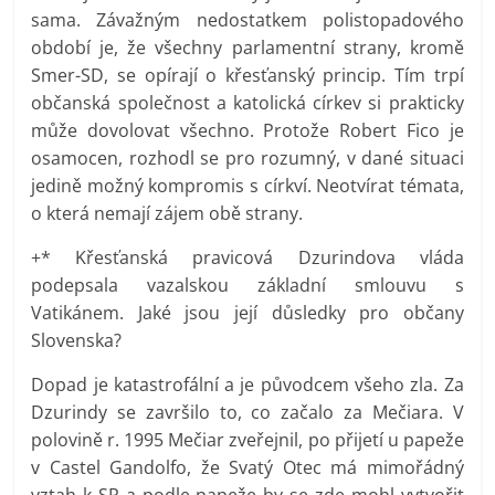
sama. Závažným nedostatkem polistopadového
období je, že všechny parlamentní strany, kromě
Smer-SD, se opírají o křesťanský princip. Tím trpí
občanská společnost a katolická církev si prakticky
může dovolovat všechno. Protože Robert Fico je
osamocen, rozhodl se pro rozumný, v dané situaci
jedině možný kompromis s církví. Neotvírat témata,
o která nemají zájem obě strany.
+* Křesťanská pravicová Dzurindova vláda
podepsala vazalskou základní smlouvu s
Vatikánem. Jaké jsou její důsledky pro občany
Slovenska?
Dopad je katastrofální a je původcem všeho zla. Za
Dzurindy se završilo to, co začalo za Mečiara. V
polovině r. 1995 Mečiar zveřejnil, po přijetí u papeže
v Castel Gandolfo, že Svatý Otec má mimořádný
vztah k SR a podle papeže by se zde mohl vytvořit