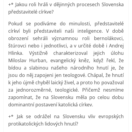
+* Jakou roli hráli v dějinných procesech Slovenska
představitelé církve?
Pokud se podíváme do minulosti, představitelé
církví byli představiteli naši inteligence. V době
obrození sehráli významnou roli bernolákovci,
štúrovci nebo i jednotlivci, a v určité době i Andrej
Hlinka. Výstižně charakterizoval jejich úlohu
Miloslav Hurban, evangelický kněz, když řekl, že
bídou a slabinou našeho národního hnutí je, že
jsou do něj zapojeni jen teologové. Chápal, že hnutí
k jeho újmě chyběl laický živel, a proto ho považoval
za jednorozměrné, teologické. Přičemž nesmíme
zapomínat, že na Slovensku měla po celou dobu
dominantní postavení katolická církev.
+* Jak se odrážel na Slovensku vliv evropských
protikatolických lidových hnutí?