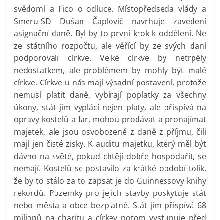
svědomí a Fico o odluce. Místopředseda vlády a
Smeru-SD Dušan Čaplovič navrhuje zavedení
asignační daně. Byl by to první krok k oddělení. Ne
ze státního rozpočtu, ale věřící by ze svých daní
podporovali církve. Velké církve by netrpěly
nedostatkem, ale problémem by mohly být malé
církve. Církve u nás mají výsadní postavení, protože
nemusí platit daně, vybírají poplatky za všechny
úkony, stát jim vyplácí nejen platy, ale přispívá na
opravy kostelů a far, mohou prodávat a pronajímat
majetek, ale jsou osvobozené z daně z příjmu, čili
mají jen čisté zisky. K auditu majetku, který měl být
dávno na světě, pokud chtějí dobře hospodařit, se
nemají. Kostelů se postavilo za krátké období tolik,
že by to stálo za to zapsat je do Guinnessovy knihy
rekordů. Pozemky pro jejich stavby poskytuje stát
nebo města a obce bezplatně. Stát jim přispívá 68
milionů na charitu a církev potom vystupuje před