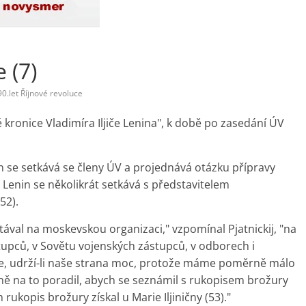
 (7)
90.let Říjnové revoluce
 kronice Vladimíra Iljiče Lenina", k době po zasedání ÚV
in se setkává se členy ÚV a projednává otázku přípravy
 Lenin se několikrát setkává s představitelem
52).
val na moskevskou organizaci," vzpomínal Pjatnickij, "na
tupců, v Sovětu vojenských zástupců, v odborech i
e, udrží-li naše strana moc, protože máme poměrně málo
ně na to poradil, abych se seznámil s rukopisem brožury
rukopis brožury získal u Marie Iljiničny (53)."