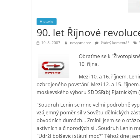
vlastně
prospívá?
Historie
90. let Říjnové revoluce
10. 8. 2007
novysmercz
žádný komentář
Obraťme se k "Životopisné
10. října.
Mezi 10. a 16. říjnem. Len
ozbrojeného povstání. Mezi 12. a 15. říjnem.
moskevského výboru SDDSR(b) Pjatnickým (
"Soudruh Lenin se mne velmi podrobně vyptá
vzájemný poměr sil v Sovětu dělnických zás
obvodních dumách… Zmínil jsem se o otázc
aktivních a činorodých sil. Soudruh Lenin m
"Udrží bolševici státní moc?" Téhož dne jsem 