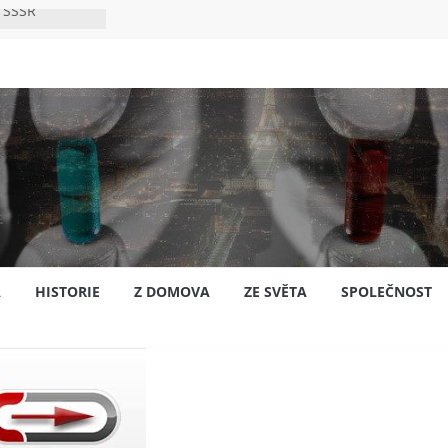
 SSSR
 bylo s
ión?
nsku
A
HISTORIE
Z DOMOVA
ZE SVĚTA
SPOLEČNOST