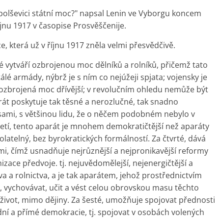
 bolševici státní moc?" napsal Lenin ve Vyborgu koncem
říjnu 1917 v časopise Prosvěščenije.
, která už v říjnu 1917 zněla velmi přesvědčivě.
vé vytváří ozbrojenou moc dělníků a rolníků, přičemž tato
lé armády, nýbrž je s ním co nejúžeji spjata; vojensky je
 ozbrojená moc dřívější; v revolučním ohledu nemůže být
rát poskytuje tak těsné a nerozlučné, tak snadno
sami, s většinou lidu, že o něčem podobném nebylo v
řetí, tento aparát je mnohem demokratičtější než aparáty
dvolatelný, bez byrokratických formálností. Za čtvrté, dává
mi, čímž usnadňuje nejrůznější a nejpronikavější reformy
izace předvoje. tj. nejuvědomělejší, nejenergičtější a
tva a rolnictva, a je tak aparátem, jehož prostřednictvím
, vychovávat, učit a vést celou obrovskou masu těchto
ý život, mimo dějiny. Za šesté, umožňuje spojovat přednosti
í a přímé demokracie, tj. spojovat v osobách volených