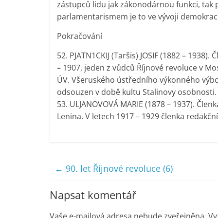
zástupců lidu jak zákonodárnou funkci, tak
parlamentarismem je to ve vývoji demokraci
Pokračování
52. PJATN1CKIJ (Taršis) JOSIF (1882 – 1938).
– 1907, jeden z vůdců Říjnové revoluce v M
ÚV. Všeruského ústředního výkonného výbor
odsouzen v době kultu Stalinovy osobnosti.
53. ULJANOVOVÁ MARIE (1878 – 1937). Členka 
Lenina. V letech 1917 – 1929 členka redakčn
←
90. let Říjnové revoluce (6)
Napsat komentář
Vaše e-mailová adresa nebude zveřejněna.
Vy