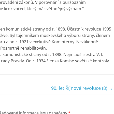
 provádění zákonů. V porovnání s buržoazním
e krok vpřed, který má světodějný význam."
 Člen komunistické strany od r. 1898. Účastník revoluce 1905
oskvě. Byl tajemníkem moskevského výboru strany, členem
u a od r. 1921 v exekutivě Kominterny. Nezákonně
 Posmrtně rehabilitován.
komunistické strany od r. 1898. Nejmladší sestra V. I.
í rady Pravdy. Od r. 1934 členka Komise sovětské kontroly.
90. let Říjnové revoluce (8)
→
žadované informace jsou označeny
*