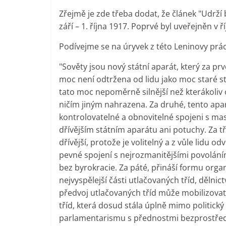
Zřejmě je zde třeba dodat, že článek "Udrží
září – 1. října 1917. Poprvé byl uveřejněn v 
Podívejme se na úryvek z této Leninovy práce
"Sověty jsou nový státní aparát, který za pr
moc není odtržena od lidu jako moc staré stá
tato moc nepoměrně silnější než kterákoliv
ničím jiným nahrazena. Za druhé, tento apa
kontrolovatelné a obnovitelné spojeni s ma
dřívějším státním aparátu ani potuchy. Za t
dřívější, protože je volitelný a z vůle lidu o
pevné spojení s nejrozmanitějšími povolání
bez byrokracie. Za páté, přináší formu organ
nejvyspělejší části utlačovaných tříd, dělnic
předvoj utlačovaných tříd může mobilizovat
tříd, která dosud stála úplně mimo politick
parlamentarismu s přednostmi bezprostředn