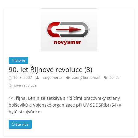
Historie
90. let Říjnové revoluce (8)
10. 8. 2007
novysmercz
žádný komentář
90.let
Říjnové revoluce
14. října. Lenin se setkává s řídícími pracovníky strany
bolševiků a Vojenské organizace při ÚV SDDSR(b) (54) v
bytě strojvůdce
Čtěte více