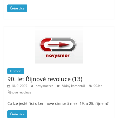
Čtěte více
Historie
90. let Říjnové revoluce (13)
18. 9. 2007
novysmercz
žádný komentář
90.let
Říjnové revoluce
Co lze ještě říci o Leninové činnosti mezi 19. a 25. říjnem?
Čtěte více