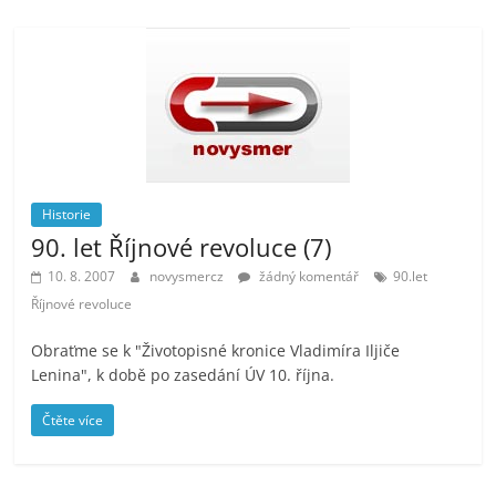
Historie
90. let Říjnové revoluce (7)
10. 8. 2007
novysmercz
žádný komentář
90.let
Říjnové revoluce
Obraťme se k "Životopisné kronice Vladimíra Iljiče
Lenina", k době po zasedání ÚV 10. října.
Čtěte více