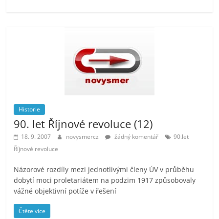
Historie
90. let Říjnové revoluce (12)
18. 9. 2007
novysmercz
žádný komentář
90.let
Říjnové revoluce
Názorové rozdíly mezi jednotlivými členy ÚV v průběhu
dobytí moci proletariátem na podzim 1917 způsobovaly
vážné objektivní potíže v řešení
Čtěte více