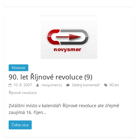
Historie
90. let Říjnové revoluce (9)
10. 8. 2007
novysmercz
žádný komentář
90.let
Říjnové revoluce
Zvláštní místo v kalendáři Říjnové revoluce ale zřejmě
zaujímá 16. říjen…
Čtěte více