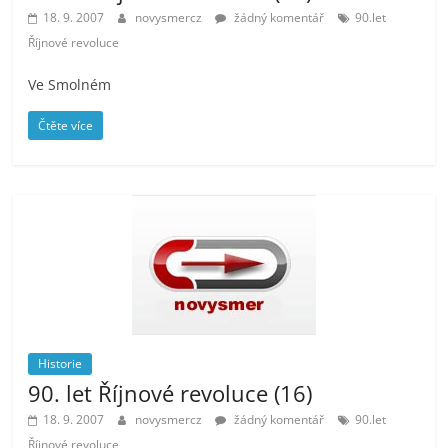
18. 9. 2007
novysmercz
žádný komentář
90.let
Říjnové revoluce
Ve Smolném
Čtěte více
Historie
90. let Říjnové revoluce (16)
18. 9. 2007
novysmercz
žádný komentář
90.let
Říjnové revoluce