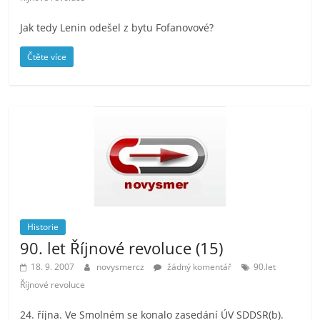
Jak tedy Lenin odešel z bytu Fofanovové?
Čtěte více
Historie
90. let Říjnové revoluce (15)
18. 9. 2007
novysmercz
žádný komentář
90.let
Říjnové revoluce
24. října. Ve Smolném se konalo zasedání ÚV SDDSR(b).