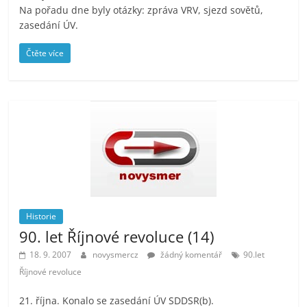
Na pořadu dne byly otázky: zpráva VRV, sjezd sovětů,
zasedání ÚV.
Čtěte více
Historie
90. let Říjnové revoluce (14)
18. 9. 2007
novysmercz
žádný komentář
90.let
Říjnové revoluce
21. října. Konalo se zasedání ÚV SDDSR(b).