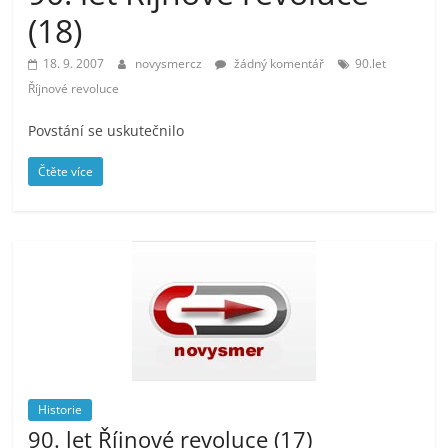
prospívá?
(18)
18. 9. 2007
novysmercz
žádný komentář
90.let
Říjnové revoluce
Povstání se uskutečnilo
Čtěte více
Historie
90. let Říjnové revoluce (17)