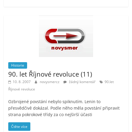
Historie
90. let Říjnové revoluce (11)
10. 8. 2007
novysmercz
žádný komentář
90.let
Říjnové revoluce
Ozbrojené povstání nebylo spiknutím. Lenin to
přesvědčivě dokázal. Podle něho měla povstání připravit
strana pokrokové třídy za co nejširší účasti
Čtěte více