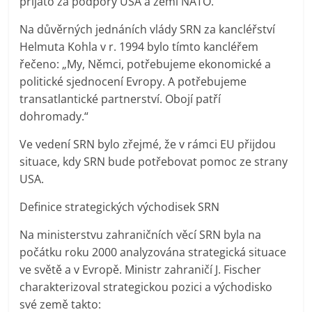
přijato za podpory USA a zemí NATO.
Na důvěrných jednáních vlády SRN za kancléřství
Helmuta Kohla v r. 1994 bylo tímto kancléřem
řečeno: „My, Němci, potřebujeme ekonomické a
politické sjednocení Evropy. A potřebujeme
transatlantické partnerství. Obojí patří
dohromady.“
Ve vedení SRN bylo zřejmé, že v rámci EU přijdou
situace, kdy SRN bude potřebovat pomoc ze strany
USA.
Definice strategických východisek SRN
Na ministerstvu zahraničních věcí SRN byla na
počátku roku 2000 analyzována strategická situace
ve světě a v Evropě. Ministr zahraničí J. Fischer
charakterizoval strategickou pozici a východisko
své země takto: