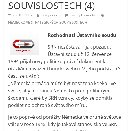
SOUVISLOSTECH (4)
prospívá?
26. 10. 2007
novysmercz
žádný komentář
NĚMECKO VE STRATEGICKÝCH SOUVISLOSTECH
Rozhodnutí Ústavního soudu
SRN nezůstává nijak pozadu.
Ústavní soud už 12. července
1994 přijal nový politicko právní dokument k
otázkám nasazení bundeswehru. V jeho podstatné
části se uvádí:
„Německá armáda může být nasazena kdekoli ve
světě, aby ochránila Německo před politickými
škodami, které by SRN vznikly, kdyby se odmítla
podílet na ochraně světového míru.“
Je to poprvé od porážky Německa ve druhé světové
válce v roce 1945, kdy je takové stanovisko ve SRN