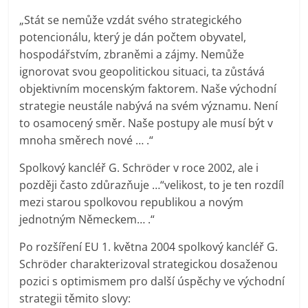
„Stát se nemůže vzdát svého strategického
potencionálu, který je dán počtem obyvatel,
hospodářstvím, zbraněmi a zájmy. Nemůže
ignorovat svou geopolitickou situaci, ta zůstává
objektivním mocenským faktorem. Naše východní
strategie neustále nabývá na svém významu. Není
to osamocený směr. Naše postupy ale musí být v
mnoha směrech nové … .“
Spolkový kancléř G. Schröder v roce 2002, ale i
později často zdůrazňuje …“velikost, to je ten rozdíl
mezi starou spolkovou republikou a novým
jednotným Německem… .“
Po rozšíření EU 1. května 2004 spolkový kancléř G.
Schröder charakterizoval strategickou dosaženou
pozici s optimismem pro další úspěchy ve východní
strategii těmito slovy: