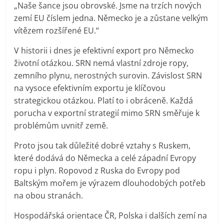
„Naše šance jsou obrovské. Jsme na trzích nových
zemí EU číslem jedna. Německo je a zůstane velkým
vítězem rozšířené EU.“
V historii i dnes je efektivní export pro Německo
životní otázkou. SRN nemá vlastní zdroje ropy,
zemního plynu, nerostných surovin. Závislost SRN
na vysoce efektivním exportu je klíčovou
strategickou otázkou. Platí to i obráceně. Každá
porucha v exportní strategií mimo SRN směřuje k
problémům uvnitř země.
Proto jsou tak důležité dobré vztahy s Ruskem,
které dodává do Německa a celé západní Evropy
ropu i plyn. Ropovod z Ruska do Evropy pod
Baltským mořem je výrazem dlouhodobých potřeb
na obou stranách.
Hospodářská orientace ČR, Polska i dalších zemí na