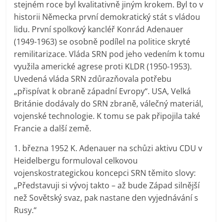
stejném roce byl kvalitativně jiným krokem. Byl to v
historii Německa první demokratický stát s vládou
lidu. První spolkový kancléř Konrád Adenauer
(1949-1963) se osobně podílel na politice skryté
remilitarizace. Vláda SRN pod jeho vedením k tomu
využila americké agrese proti KLDR (1950-1953).
Uvedená vláda SRN zdůrazňovala potřebu
„přispívat k obraně západní Evropy“. USA, Velká
Británie dodávaly do SRN zbraně, válečný materiál,
vojenské technologie. K tomu se pak připojila také
Francie a další země.
1. března 1952 K. Adenauer na schůzi aktivu CDU v
Heidelbergu formuloval celkovou
vojenskostrategickou koncepci SRN těmito slovy:
„Představuji si vývoj takto – až bude Západ silnější
než Sovětský svaz, pak nastane den vyjednávání s
Rusy.“