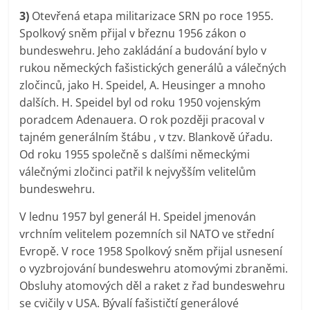
3)
Otevřená etapa militarizace SRN po roce 1955.
Spolkový sněm přijal v březnu 1956 zákon o
bundeswehru. Jeho zakládání a budování bylo v
rukou německých fašistických generálů a válečných
zločinců, jako H. Speidel, A. Heusinger a mnoho
dalších. H. Speidel byl od roku 1950 vojenským
poradcem Adenauera. O rok později pracoval v
tajném generálním štábu , v tzv. Blankově úřadu.
Od roku 1955 společně s dalšími německými
válečnými zločinci patřil k nejvyšším velitelům
bundeswehru.
V lednu 1957 byl generál H. Speidel jmenován
vrchním velitelem pozemních sil NATO ve střední
Evropě. V roce 1958 Spolkový sněm přijal usnesení
o vyzbrojování bundeswehru atomovými zbraněmi.
Obsluhy atomových děl a raket z řad bundeswehru
se cvičily v USA. Bývalí fašističtí generálové