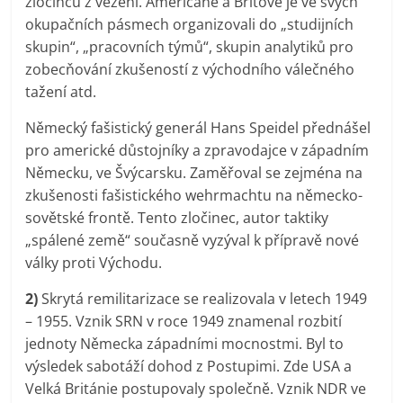
zločinců z vězení. Američané a Britové je ve svých
okupačních pásmech organizovali do „studijních
skupin“, „pracovních týmů“, skupin analytiků pro
zobecňování zkušeností z východního válečného
tažení atd.
Německý fašistický generál Hans Speidel přednášel
pro americké důstojníky a zpravodajce v západním
Německu, ve Švýcarsku. Zaměřoval se zejména na
zkušenosti fašistického wehrmachtu na německo-
sovětské frontě. Tento zločinec, autor taktiky
„spálené země“ současně vyzýval k přípravě nové
války proti Východu.
2)
Skrytá remilitarizace se realizovala v letech 1949
– 1955. Vznik SRN v roce 1949 znamenal rozbití
jednoty Německa západními mocnostmi. Byl to
výsledek sabotáží dohod z Postupimi. Zde USA a
Velká Británie postupovaly společně. Vznik NDR ve