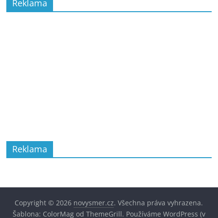
Reklama
Reklama
Copyright © 2026
novysmer.cz
. Všechna práva vyhrazena.
Šablona:
ColorMag
od ThemeGrill. Používáme
WordPress
(v