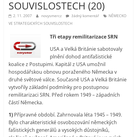
SOUVISLOSTECH (20)
prospívá?
2. 11. 2007
novysmercz
žádný komentář
NĚMECKO
VE STRATEGICKÝCH SOUVISLOSTECH
Tři etapy remilitarizace SRN
USA a Velká Británie sabotovaly
plnění dohod antifašistické
koalice z Postupimi. Kapitál z USA umožnil
hospodářskou obnovu poraženého Německa v
druhé světové válce. Současně USA a Velká Británie
vytvořily základní podmínky pro postupnou
remilitarizaci SRN. Před rokem 1949 – západních
částí Německa.
1)
Přípravné období. Zahrnovala léta 1945 – 1949.
Bylo charakteristické osvobozování německých
fašistických generálů a vysokých důstojníků,