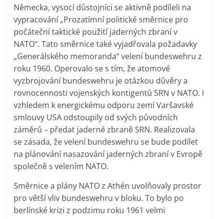
Německa, vysocí důstojníci se aktivně podíleli na
vypracování „Prozatímní politické směrnice pro
počáteční taktické použití jaderných zbraní v
NATO“. Tato směrnice také vyjadřovala požadavky
„Generálského memoranda“ velení bundeswehru z
roku 1960. Operovalo se s tím, že atomové
vyzbrojování bundeswehru je otázkou důvěry a
rovnocennosti vojenských kontigentů SRN v NATO. I
vzhledem k energickému odporu zemí Varšavské
smlouvy USA odstoupily od svých původních
záměrů – předat jaderné zbraně SRN. Realizovala
se zásada, že velení bundeswehru se bude podílet
na plánování nasazování jaderných zbraní v Evropě
společně s velením NATO.
Směrnice a plány NATO z Athén uvolňovaly prostor
pro větší vliv bundeswehru v bloku. To bylo po
berlínské krizi z podzimu roku 1961 velmi