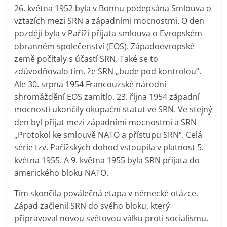
26. května 1952 byla v Bonnu podepsána Smlouva o
vztazích mezi SRN a západními mocnostmi. O den
později byla v Paříži přijata smlouva o Evropském
obranném společenství (EOS). Západoevropské
země počítaly s účastí SRN. Také se to
zdůvodňovalo tím, že SRN „bude pod kontrolou“.
Ale 30. srpna 1954 Francouzské národní
shromáždění EOS zamítlo. 23. října 1954 západní
mocnosti ukončily okupační statut ve SRN. Ve stejný
den byl přijat mezi západními mocnostmi a SRN
„Protokol ke smlouvě NATO a přístupu SRN“. Celá
série tzv. Pařížských dohod vstoupila v platnost 5.
května 1955. A 9. května 1955 byla SRN přijata do
amerického bloku NATO.
Tím skončila poválečná etapa v německé otázce.
Západ začlenil SRN do svého bloku, který
připravoval novou světovou válku proti socialismu.