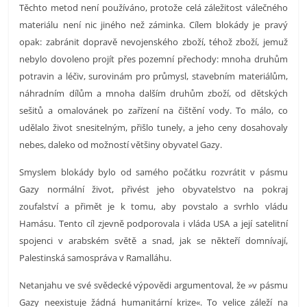
Těchto metod není používáno, protože celá záležitost válečného
materiálu není nic jiného než záminka. Cílem blokády je pravý
opak: zabránit dopravě nevojenského zboží, téhož zboží, jemuž
nebylo dovoleno projít přes pozemní přechody: mnoha druhům
potravin a léčiv, surovinám pro průmysl, stavebním materiálům,
náhradním dílům a mnoha dalším druhům zboží, od dětských
sešitů a omalovánek po zařízení na čištění vody. To málo, co
udělalo život snesitelným, přišlo tunely, a jeho ceny dosahovaly
nebes, daleko od možností většiny obyvatel Gazy.
Smyslem blokády bylo od samého počátku rozvrátit v pásmu
Gazy normální život, přivést jeho obyvatelstvo na pokraj
zoufalství a přimět je k tomu, aby povstalo a svrhlo vládu
Hamásu. Tento cíl zjevně podporovala i vláda USA a její satelitní
spojenci v arabském světě a snad, jak se někteří domnívají,
Palestinská samospráva v Ramalláhu.
Netanjahu ve své svědecké výpovědi argumentoval, že »v pásmu
Gazy neexistuje žádná humanitární krize«. To velice záleží na