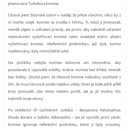
jmenována Turkelova komise.
prospívá?
Citoval jsem židovské úsloví v naději, že přese všechno, něco by z
ní mohlo vzejít. Komise se zrodila v hříchu. Ti, kdož ji jmenovali,
neměli zájem o odhalení pravdy, ale proto, aby zabránili ustavení
mezinárodní vyšetřovací komise nebo izraelské státní úřední
vyšetřovací komise. »Referenční podmínky«, jež byly komisi
nadiktovány, byly mimořádně úzké.
Na počátku nebyla komise dokonce ani zmocněna, aby
povolávala k výpovědi svědky. Krátce: komise bez křídel, smeták
bez štětky. Doufal jsem, že členové komise nebudou souhlasit s
tím, že musí tancovat podle nápěvu vlády. Dnes je stále ještě příliš
brzo posoudit, zda tímto testem prošli, ale je již možno říci:
nalomili svoje okovy.
Po svědectví tří ústředních svědků – Benjamina Netanjahua,
Ehuda Baraka a Gabiho Aškenáziho – lze již vyvodit první závěr:
komise ignoruje referenční podmínky, které jí byly vnuceny.