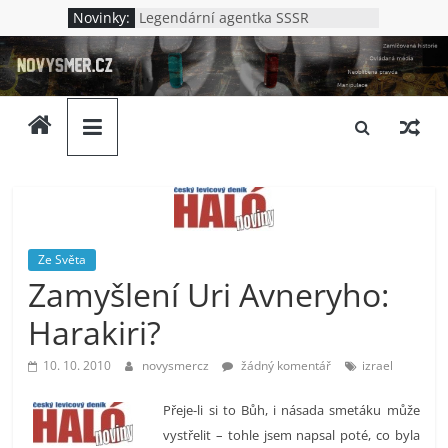
Přeskočit
Novinky:
Legendární agentka SSSR
na
Jak to bylo v Oděse
novysmer.cz
Nová Chatyň – jak to bylo s
obsah
masakrem v Oděse
Lenin – německý špión?
Zamlčovaná
Kdo vraždil v Kupjansku
historie,
neoblíbená
pravda,
ovládaná
média.
Neslušnost
Ze Světa
a
Zamyšlení Uri Avneryho:
upadající
morálka.
Harakiri?
Ptáme
se
10. 10. 2010
novysmercz
žádný komentář
izrael
komu
Přeje-li si to Bůh, i násada smetáku může
to
vystřelit – tohle jsem napsal poté, co byla
vlastně