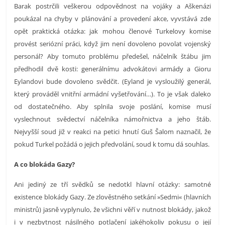
Barak postrčili veškerou odpovědnost na vojáky a Aškenázi
poukázal na chyby v plánování a provedení akce, vyvstává zde
opět praktická otázka: jak mohou členové Turkelovy komise
provést seriózní práci, když jim není dovoleno povolat vojenský
personál? Aby tomuto problému předešel, náčelník štábu jim
předhodil dvě kosti: generálnímu advokátovi armády a Gioru
Eylandovi bude dovoleno svědčit. (Eyland je vysloužilý generál,
který prováděl vnitřní armádní vyšetřování…). To je však daleko
od dostatečného. Aby splnila svoje poslání, komise musí
vyslechnout svědectví náčelníka námořnictva a jeho štáb.
Nejvyšší soud již v reakci na petici hnutí Guš Šalom naznačil, že
pokud Turkel požádá o jejich předvolání, soud k tomu dá souhlas.
A co blokáda Gazy?
Ani jediný ze tří svědků se nedotkl hlavní otázky: samotné
existence blokády Gazy. Ze zlověstného setkání »Sedmi« (hlavních
ministrů) jasně vyplynulo, že všichni věří v nutnost blokády, jakož
i v nezbytnost násilného potlačení jakéhokoliv pokusu o její