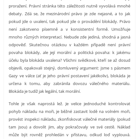
proražení. Právní stránka této záležitosti nutně vyvolává mnohé
debaty. Zdá se, že mezinárodní právo je zde nejasné, a to jak
pokud jde o uvalení, tak pokud jde o provádění blokády. Právo
není zakotveno písemně a v konsistentní formě. Umožňuje
mnoho různých interpretací. Nebude zde jediná, shodná a jasná
odpověď. Skutečnou otázkou v každém případě není právní
povaha blokády, ale její morální a politická povaha: k jakému
účelu byla blokáda uvalena? Všichni svědkové, kteří se až dosud
objevili, opakovali stejný, domluvený argument: jsme s pásmem
Gazy ve válce (ať je jeho právní postavení jakékoliv), blokáda je
určena k tomu, aby zabránila dovozu válečného materiálu.
Blokáda je tudíž jak legální, tak morální.
Tohle je však naprostá lež. Je velice jednoduché kontrolovat
pohyb nákladu na moři, je běžné zastavit lodě na volném moři,
provést inspekci nákladu, zkonfiskovat válečné materiály (pokud
tam jsou) a dovolit jim, aby pokračovaly ve své cestě. Náklad
může být rovněž prohledán v přístavu, odkud loď vyplouvá.