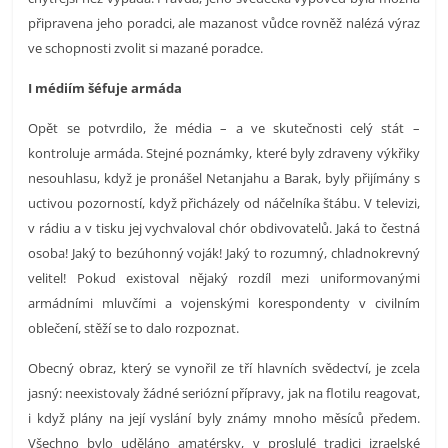
připravena jeho poradci, ale mazanost vůdce rovněž nalézá výraz
ve schopnosti zvolit si mazané poradce.
I médiím šéfuje armáda
Opět se potvrdilo, že média – a ve skutečnosti celý stát –
kontroluje armáda. Stejné poznámky, které byly zdraveny výkřiky
nesouhlasu, když je pronášel Netanjahu a Barak, byly přijímány s
uctivou pozorností, když přicházely od náčelníka štábu. V televizi,
v rádiu a v tisku jej vychvaloval chór obdivovatelů. Jaká to čestná
osoba! Jaký to bezúhonný voják! Jaký to rozumný, chladnokrevný
velitel! Pokud existoval nějaký rozdíl mezi uniformovanými
armádními mluvčími a vojenskými korespondenty v civilním
oblečení, stěží se to dalo rozpoznat.
Obecný obraz, který se vynořil ze tří hlavních svědectví, je zcela
jasný: neexistovaly žádné seriózní přípravy, jak na flotilu reagovat,
i když plány na její vyslání byly známy mnoho měsíců předem.
Všechno bylo uděláno amatérsky, v proslulé tradici izraelské