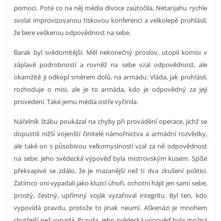
pomoci. Poté co na něj média divoce zaútočila, Netanjahu rychle
svolal improvizovanou tiskovou konferenci a velkolepě prohlásil,
že bere veškerou odpovědnost na sebe.
Barak byl svědomitější. Měl nekonečný proslov, utopil komisi v
záplavě podrobností a rovněž na sebe vzal odpovědnost, ale
okamžitě ji odkopl směrem dolů, na armádu. Vláda, jak prohlásil,
rozhoduje o misi, ale je to armáda, kdo je odpovědný za její
provedení. Také jemu média ostře vyčinila.
Náčelník štábu poukázal na chyby při provádění operace, jichž se
dopustili nižší vojenští činitelé námořnictva a armádní rozvědky,
ale také on s působivou velkomyslností vzal za ně odpovědnost
na sebe. Jeho svědecká výpověď byla mistrovským kusem. Spíše
překvapivé se zdálo, že je mazanější než ti dva zkušení politici.
Zatímco oni vypadali jako kluzcí úhoři, ochotni hájit jen sami sebe,
prostý, čestný, upřímný voják vyzařoval integritu. Byl ten, kdo
vypovídá pravdu, protože to jinak neumí. Aškenázi je mnohem
chytřejší než vypadá. Pravda, jeho svědecká výpověď byla možná