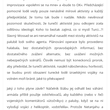
improvizace »spolehni se na mne« a »bude to OK«. Předcházející
pomocné lodě vezly pouze nenásilné mírové aktivisty a každý
předpokládal, že tomu tak bude i nadále. Nikdo nevěnoval
pozornost skutečnosti, že turečtí aktivisté jsou odkojeni zcela
odlišnou ideologií. Koho to beztak zajímá, co si myslí Turci…?!
Slavný Mossad se ani nenamáhal nasadit mezi stovky aktivistů na
palubě lodi svého agenta. Plánování operace bylo provedeno
halabala, bez dostatečných zpravodajských informací, bez
dostatečného zvážení alternativ, bez uvážení možných
nebezpečných scénářů. Člověk nemusí být koneckonců prorok,
aby předvídal, že turečtí aktivisté, nasáklí náboženskou horlivostí,
se budou proti obsazení turecké lodě izraelskými vojáky na
volném moři bránit. Jaké to překvapení!
Jaký z toho plyne závěr? Náčelník štábu jej odhalil bez váhání:
armáda příště použije odstřelovačů, aby každého (nebo v řeči
vojenských komentátorů »útočníky«) z paluby, když se na ni
vyloďují vojáci z helikoptér, »odstřelila«. Protože Netanjahu a