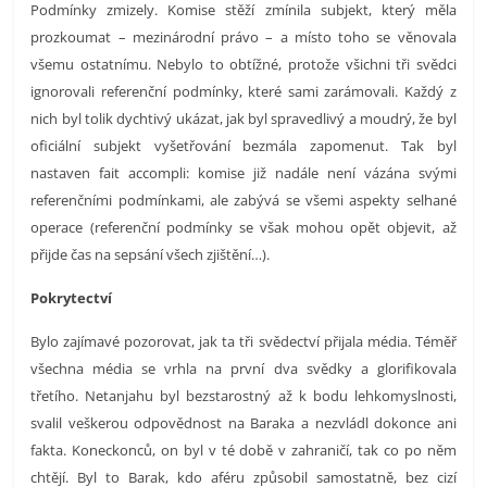
Podmínky zmizely. Komise stěží zmínila subjekt, který měla
prozkoumat – mezinárodní právo – a místo toho se věnovala
všemu ostatnímu. Nebylo to obtížné, protože všichni tři svědci
ignorovali referenční podmínky, které sami zarámovali. Každý z
nich byl tolik dychtivý ukázat, jak byl spravedlivý a moudrý, že byl
oficiální subjekt vyšetřování bezmála zapomenut. Tak byl
nastaven fait accompli: komise již nadále není vázána svými
referenčními podmínkami, ale zabývá se všemi aspekty selhané
operace (referenční podmínky se však mohou opět objevit, až
přijde čas na sepsání všech zjištění…).
Pokrytectví
Bylo zajímavé pozorovat, jak ta tři svědectví přijala média. Téměř
všechna média se vrhla na první dva svědky a glorifikovala
třetího. Netanjahu byl bezstarostný až k bodu lehkomyslnosti,
svalil veškerou odpovědnost na Baraka a nezvládl dokonce ani
fakta. Koneckonců, on byl v té době v zahraničí, tak co po něm
chtějí. Byl to Barak, kdo aféru způsobil samostatně, bez cizí