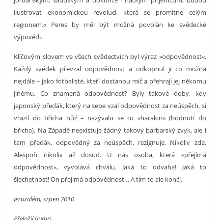
ilustrovat ekonomickou revoluci, která se promítne celým
regionem.« Peres by měl být možná povolán ke svědecké
výpovědi.
Klíčovým slovem ve všech svědectvích byl výraz »odpovědnost«.
Každý svědek převzal odpovědnost a odkopnul ji co možná
nejdále – jako fotbalisté, kteří dostanou míč a přehrají jej někomu
jinému. Co znamená odpovědnost? Byly takové doby, kdy
japonský předák, který na sebe vzal odpovědnost za neúspěch, si
vrazil do břicha nůž – nazývalo se to »harakiri« (bodnutí do
břicha). Na Západě neexistuje žádný takový barbarský zvyk, ale i
tam předák, odpovědný za neúspěch, rezignuje. Nikoliv zde.
Alespoň nikoliv až dosud. U nás osoba, která »přejímá
odpovědnost«, vyvolává chválu. Jaká to odvaha! Jaká to
šlechetnost! On přejímá odpovědnost… A tím to ale končí.
Jeruzalém, srpen 2010
Přeložil (jumr)