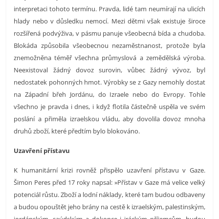
interpretaci tohoto termínu. Pravda, lidé tam neumírají na ulicích
hlady nebo v důsledku nemocí. Mezi dětmi však existuje široce
rozšířená podvýživa, v pásmu panuje všeobecná bída a chudoba.
Blokáda způsobila všeobecnou nezaměstnanost, protože byla
znemožněna téměř všechna průmyslová a zemědělská výroba.
Neexistoval žádný dovoz surovin, vůbec žádný vývoz, byl
nedostatek pohonných hmot. Výrobky se z Gazy nemohly dostat
na Západní břeh Jordánu, do Izraele nebo do Evropy. Tohle
všechno je pravda i dnes, i když flotila částečně uspěla ve svém
poslání a přiměla izraelskou vládu, aby dovolila dovoz mnoha
druhů zboží, které předtím bylo blokováno.
Uzavření přístavu
K humanitární krizi rovněž přispělo uzavření přístavu v Gaze.
Šimon Peres před 17 roky napsal: »Přístav v Gaze má velice velký
potenciál růstu. Zboží a lodní náklady, které tam budou odbaveny
a budou opouštět jeho brány na cestě k izraelským, palestinským,
jordánským, saúdským a dokonce i iráckým příjemcům, budou