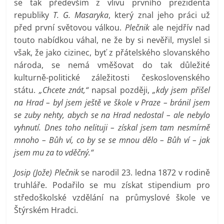
se tak především z vlivu prvního prezidenta
republiky
T. G. Masaryka
, který znal jeho práci už
před první světovou válkou.
Plečnik
ale nejdřív nad
touto nabídkou váhal, ne že by si nevěřil, myslel si
však, že jako cizinec, byť z přátelského slovanského
národa, se nemá vměšovat do tak důležité
kulturně-politické záležitosti československého
státu.
„Chcete znát,“
napsal později,
„kdy jsem přišel
na Hrad – byl jsem ještě ve škole v Praze – bránil jsem
se zuby nehty, abych se na Hrad nedostal – ale nebylo
vyhnutí. Dnes toho nelituji – získal jsem tam nesmírně
mnoho – Bůh ví, co by se se mnou dělo – Bůh ví – jak
jsem mu za to vděčný.“
Josip (Jože) Plečnik
se narodil 23. ledna 1872 v rodině
truhláře. Podařilo se mu získat stipendium pro
středoškolské vzdělání na průmyslové škole ve
Štýrském Hradci.