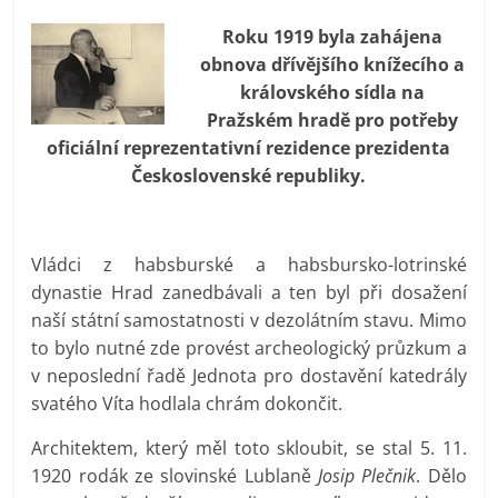
prospívá?
Roku 1919 byla zahájena
obnova dřívějšího knížecího a
královského sídla na
Pražském hradě pro potřeby
oficiální reprezentativní rezidence prezidenta
Československé republiky.
Vládci z habsburské a habsbursko-lotrinské
dynastie Hrad zanedbávali a ten byl při dosažení
naší státní samostatnosti v dezolátním stavu. Mimo
to bylo nutné zde provést archeologický průzkum a
v neposlední řadě Jednota pro dostavění katedrály
svatého Víta hodlala chrám dokončit.
Architektem, který měl toto skloubit, se stal 5. 11.
1920 rodák ze slovinské Lublaně
Josip Plečnik
. Dělo