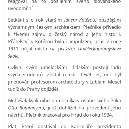
reagoval na to posílením svého slovanského
uvědomění.
Setkání s o rok starším
Janem Kotěrou
, pozdějším
významným českým architektem, Plečnika přivedlo
k živému zájmu o český národ a jeho historii.
Přátelství s Kotěrou bylo i impulzem, proč v roce
1911 přijal místo na pražské
Uměleckoprůmyslové
škole.
Ovlivnil svými uměleckými i lidskými postoji řadu
svých studentů. Zůstal u nás devět let, než byl
jmenován profesorem architektury v Lublani. Musel
tudíž do Prahy dojíždět.
Měl však kvalitního pomocníka v osobě svého žáka
Otto Rothmayera
, jenž dohlížel na provedení jeho
návrhů. Plečnik pracoval pro Hrad do roku 1934.
Plat, který dostával od Kanceláře prezidenta