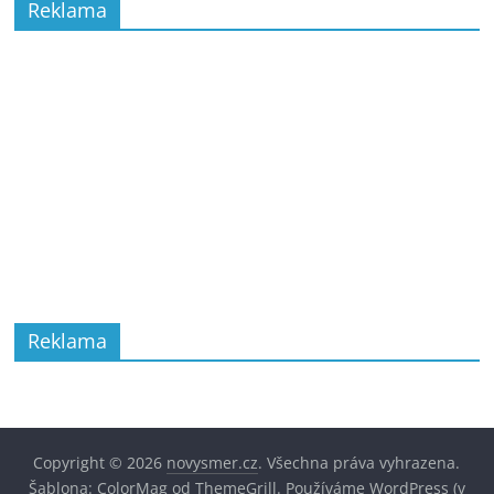
Reklama
Reklama
Copyright © 2026
novysmer.cz
. Všechna práva vyhrazena.
Šablona:
ColorMag
od ThemeGrill. Používáme
WordPress
(v