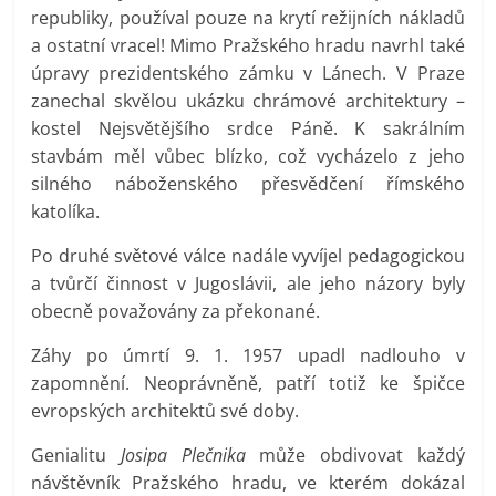
republiky, používal pouze na krytí režijních nákladů
a ostatní vracel! Mimo Pražského hradu navrhl také
úpravy prezidentského zámku v Lánech. V Praze
zanechal skvělou ukázku chrámové architektury –
kostel Nejsvětějšího srdce Páně. K sakrálním
stavbám měl vůbec blízko, což vycházelo z jeho
silného náboženského přesvědčení římského
katolíka.
Po druhé světové válce nadále vyvíjel pedagogickou
a tvůrčí činnost v Jugoslávii, ale jeho názory byly
obecně považovány za překonané.
Záhy po úmrtí 9. 1. 1957 upadl nadlouho v
zapomnění. Neoprávněně, patří totiž ke špičce
evropských architektů své doby.
Genialitu
Josipa Plečnika
může obdivovat každý
návštěvník Pražského hradu, ve kterém dokázal