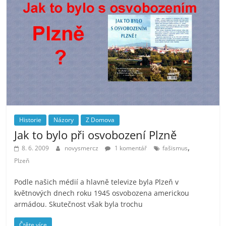
Historie
Názory
Z Domova
Jak to bylo při osvobození Plzně
,
8. 6. 2009
novysmercz
1 komentář
fašismus
Plzeň
Podle našich médií a hlavně televize byla Plzeň v
květnových dnech roku 1945 osvobozena americkou
armádou. Skutečnost však byla trochu
Čtěte více