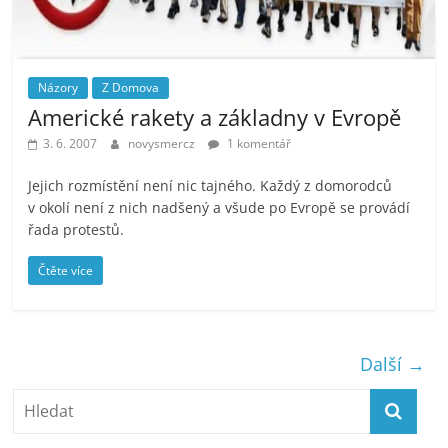
Názory
Z Domova
Americké rakety a základny v Evropě
3. 6. 2007
novysmercz
1 komentář
Jejich rozmístění není nic tajného. Každý z domorodců
v okolí není z nich nadšený a všude po Evropě se provádí
řada protestů.
Čtěte více
Další →