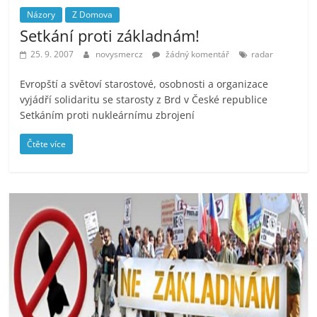
Názory
Z Domova
Setkání proti základnám!
25. 9. 2007
novysmercz
žádný komentář
radar
Evropští a světoví starostové, osobnosti a organizace
vyjádří solidaritu se starosty z Brd v České republice
Setkáním proti nukleárnímu zbrojení
Čtěte více