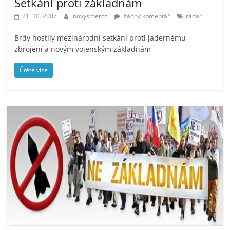
Setkání proti základnám
21. 10. 2007
novysmercz
žádný komentář
radar
Brdy hostily mezinárodní setkání proti jadernému
zbrojení a novým vojenským základnám
Čtěte více