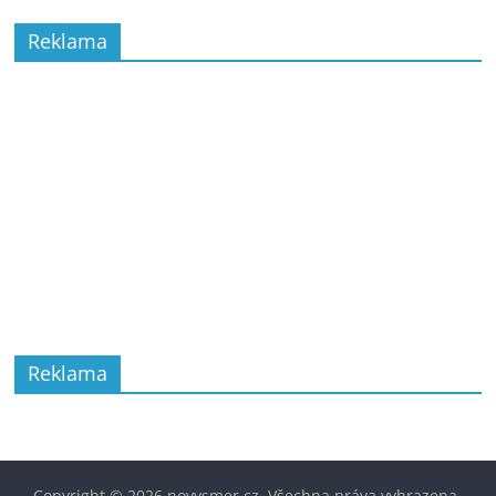
Reklama
Reklama
Copyright © 2026
novysmer.cz
. Všechna práva vyhrazena.