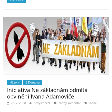
Názory
Z Domova
Iniciativa Ne základnám odmítá
obvinění Ivana Adamoviče
28. 7. 2008
novysmercz
žádný komentář
radar