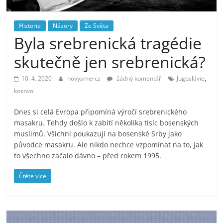
prospívá?
Historie
Názory
Ze Světa
Byla srebrenická tragédie
skutečně jen srebrenická?
,
10. 4. 2020
novysmercz
žádný komentář
Jugoslávie
kosovo
Dnes si celá Evropa připomíná výročí srebrenického
masakru. Tehdy došlo k zabití několika tisíc bosenských
muslimů. Všichni poukazují na bosenské Srby jako
původce masakru. Ale nikdo nechce vzpomínat na to, jak
to všechno začalo dávno – před rokem 1995.
Čtěte více