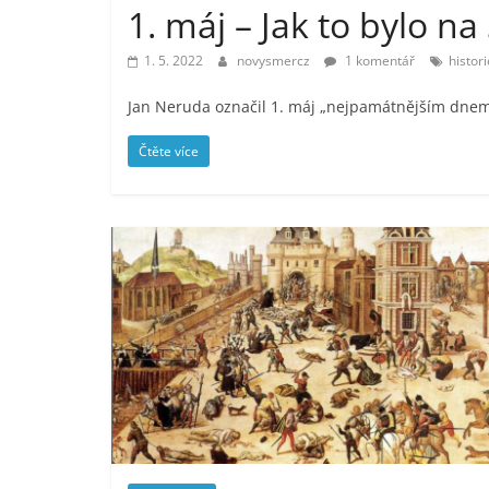
1. máj – Jak to bylo n
1. 5. 2022
novysmercz
1 komentář
histori
Jan Neruda označil 1. máj „nejpamátnějším dnem
Čtěte více