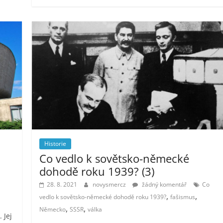
Historie
Co vedlo k sovětsko-německé
dohodě roku 1939? (3)
28. 8. 2021
novysmercz
žádný komentář
Co
,
,
vedlo k sovětsko-německé dohodě roku 1939?
fašismus
,
,
Německo
SSSR
válka
 Jej