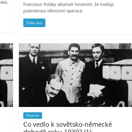
HAIL
Francouzi Poláky oklamali tvrzením, že hodlají
podniknout ofenzivní operace.
Čtěte více
Historie
Co vedlo k sovětsko-německé
dohodě roku 1939? (1)