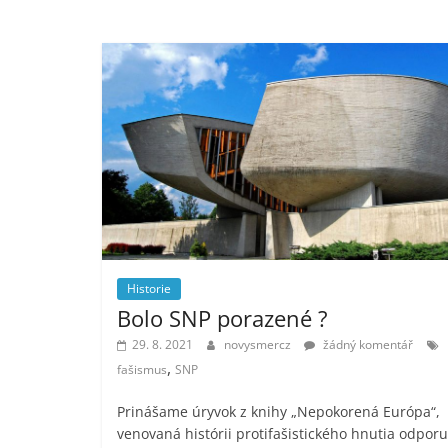
Historie
Bolo SNP porazené ?
29. 8. 2021
novysmercz
žádný komentář
,
fašismus
SNP
Prinášame úryvok z knihy „Nepokorená Európa“,
venovaná histórii protifašistického hnutia odporu.