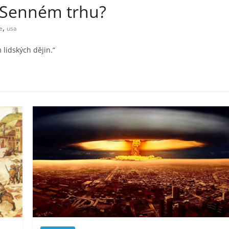
a Senném trhu?
,
e
usa
 lidských dějin.“