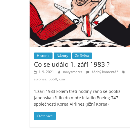
Historie
Názory
Ze Světa
Co se událo 1. září 1983 ?
1. 9. 2021
novysmercz
žádný komentář
,
,
špionáž
SSSR
usa
1.září 1983 kolem třetí hodiny ráno se poblíž
Japonska zřítilo do moře letadlo Boeing 747
společnosti Korea Airlines (Jižní Korea)
Čtěte více