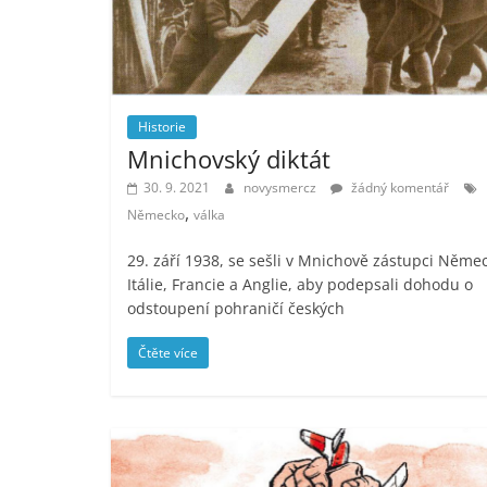
Historie
Mnichovský diktát
30. 9. 2021
novysmercz
žádný komentář
,
Německo
válka
29. září 1938, se sešli v Mnichově zástupci Něme
Itálie, Francie a Anglie, aby podepsali dohodu o
odstoupení pohraničí českých
Čtěte více