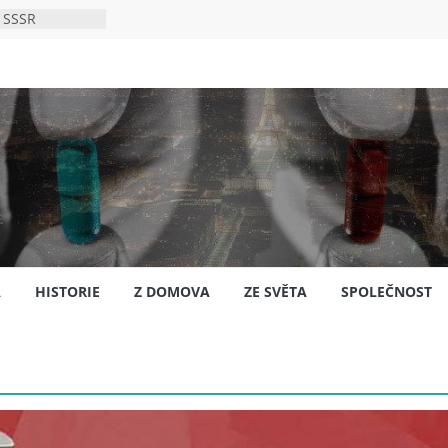
 SSSR
 bylo s
ión?
nsku
A
HISTORIE
Z DOMOVA
ZE SVĚTA
SPOLEČNOST