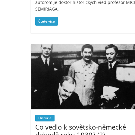
autorom je doktor historických vied profesor MIC
SEMIRIAGA.
Čtěte více
Historie
Co vedlo k sovětsko-německé
dohodě roku 1939? (2)