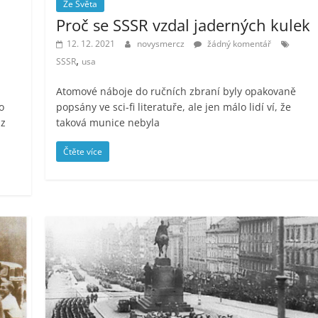
Ze Světa
Proč se SSSR vzdal jaderných kulek
12. 12. 2021
novysmercz
žádný komentář
,
SSSR
usa
Atomové náboje do ručních zbraní byly opakovaně
o
popsány ve sci-fi literatuře, ale jen málo lidí ví, že
 z
taková munice nebyla
Čtěte více