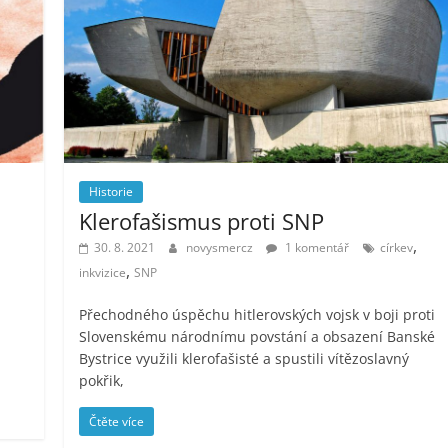
Historie
Klerofašismus proti SNP
,
30. 8. 2021
novysmercz
1 komentář
církev
,
inkvizice
SNP
Přechodného úspěchu hitlerovských vojsk v boji proti
Slovenskému národnímu povstání a obsazení Banské
Bystrice využili klerofašisté a spustili vítězoslavný
pokřik,
Čtěte více