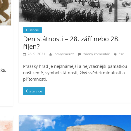
Historie
Den státnosti – 28. září nebo 28.
říjen?
28. 9. 2021
novysmercz
žádný komentář
čsr
Pražský hrad je nejznámější a nejvzácnější památkou
cka,
naší země, symbol státnosti, živý svědek minulosti a
přítomnosti.
Čtěte více