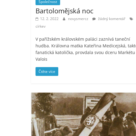
Společnost
Bartolomějská noc
12. 2. 2022
novysmercz
žádný komentář
církev
V pařížském královském paláci zaznívá taneční
hudba. Královna matka Kateřina Medicejská, takt
fanatická katolička, provdala svou dceru Markétu
Valois
Čtěte více