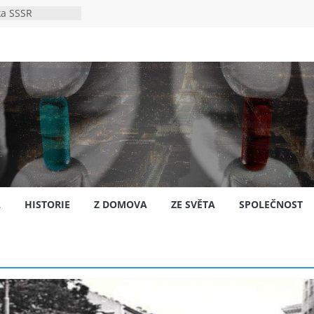
ka SSSR
e
to bylo s
e
pión?
jansku
A
HISTORIE
Z DOMOVA
ZE SVĚTA
SPOLEČNOST