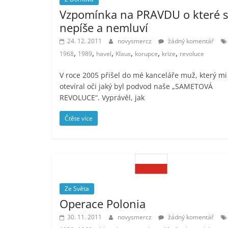
Vzpomínka na PRAVDU o které 
nepíše a nemluví
24. 12. 2011
novysmercz
žádný komentář
,
,
,
,
,
,
1968
1989
havel
Klaus
korupce
krize
revoluce
V roce 2005 přišel do mé kanceláře muž, který mi
otevíral oči jaký byl podvod naše „SAMETOVÁ
REVOLUCE“. Vyprávěl, jak
Čtěte více
Ze Světa
Operace Polonia
30. 11. 2011
novysmercz
žádný komentář