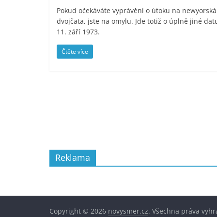
Pokud očekáváte vyprávění o útoku na newyorská
dvojčata, jste na omylu. Jde totiž o úplně jiné da
11. září 1973.
Čtěte více
Reklama
Copyright © 2026
novysmer.cz
. Všechna práva vyhr