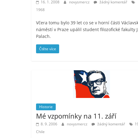
16. 1. 2008
novysmercz
žádný komentář
1968
Včera tomu bylo 39 let co se v horní části Václav
náměstí v Praze upálil student filozofické fakulty 
Palach.
Čtěte více
Historie
Mé vzpomínky na 11. září
8. 9. 2006
novysmercz
žádný komentář
1
Chile