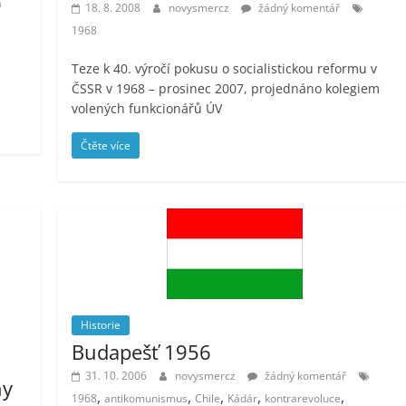
a
18. 8. 2008
novysmercz
žádný komentář
1968
Teze k 40. výročí pokusu o socialistickou reformu v
ČSSR v 1968 – prosinec 2007, projednáno kolegiem
volených funkcionářů ÚV
Čtěte více
Historie
Budapešť 1956
31. 10. 2006
novysmercz
žádný komentář
ny
,
,
,
,
,
1968
antikomunismus
Chile
Kádár
kontrarevoluce