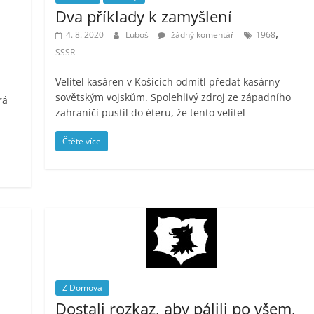
Dva příklady k zamyšlení
,
4. 8. 2020
Luboš
žádný komentář
1968
SSSR
Velitel kasáren v Košicích odmítl předat kasárny
sovětským vojskům. Spolehlivý zdroj ze západního
rá
zahraničí pustil do éteru, že tento velitel
Čtěte více
Z Domova
Dostali rozkaz, aby pálili po všem,