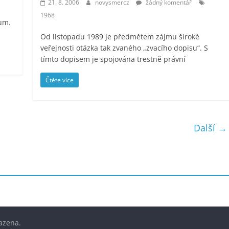
21. 8. 2006
novysmercz
žádný komentář
1968
tum.
Od listopadu 1989 je předmětem zájmu široké
veřejnosti otázka tak zvaného „zvacího dopisu“. S
tímto dopisem je spojována trestně právní
Čtěte více
Další →
azena.