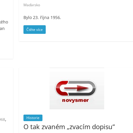
Maďarsko
Bylo 23. října 1956.
ského
Jan
Čtěte více
Historie
,
968
O tak zvaném „zvacím dopisu“