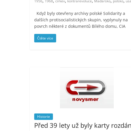
,
,
,
,
,
,
1956
1968
církev
kontrarevoluce
Maďarsko
polsko
us
Když byly otevřeny archívy polské Solidarity a
dalších protisocialistických skupin, vyplynuly na
povrch některé z dokumentů Bílého domu, CIA
Čtěte více
Historie
Před 39 lety už byly karty rozdá