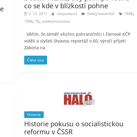
co se kde v blízkosti pohne
se
,
2. 12. 2011
novysmercz
žádný komentář
1948
,
,
1968
50
antikomunismus
Věřím, že téměř všichni pohraničnfci i členové KČP
viděli a slyšeli štvavou reportáž o 60. výročí přijetí
Zákona na
Čtěte více
Historie
Historie pokusu o socialistickou
reformu v ČSSR