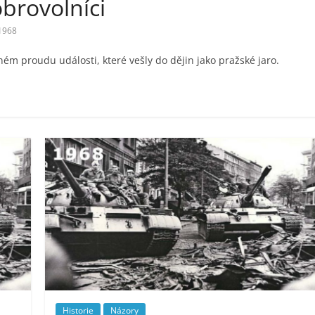
obrovolníci
1968
ém proudu události, které vešly do dějin jako pražské jaro.
Historie
Názory