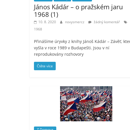
János Kádár – o pražském jaru
1968 (1)
10. 8. 2020
novysmercz
žádný komentář
1968
Přinášíme úryvky z knihy Jánoš Kádár – Závěť, kte
vyšla v roce 1989 v Budapešti. Jsou v ní
reprodukovány rozhovory
Čtěte více
Z Domova