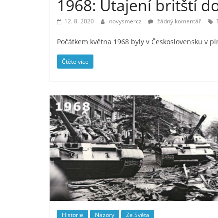
1968: Utajení britští d
12. 8. 2020
novysmercz
žádný komentář
Počátkem května 1968 byly v Československu v pln
Čtěte více
Historie
Názory
Ze Světa