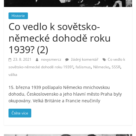
prospívá?
Historie
Co vedlo k sovětsko-
německé dohodě roku
1939? (2)
23. 8. 2021
novysmercz
žádný komentář
Co vedlo k
,
,
,
,
sovětsko-německé dohodě roku 1939?
fašismus
Německo
SSSR
válka
15. března 1939 pošlapalo Německo mnichovskou
dohodu, Československo a jeho hlavní město Praha byly
okupovány. Velká Británie a Francie neučinily
Čtěte více