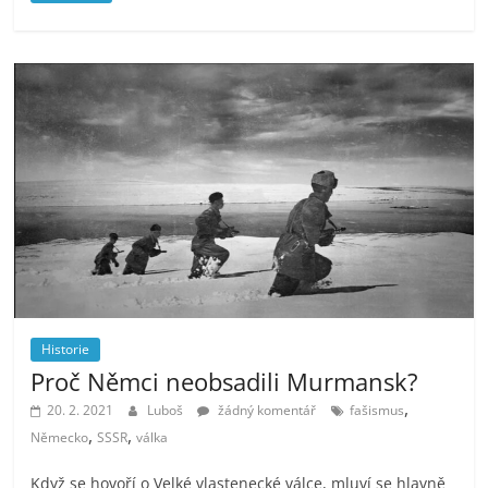
Historie
Proč Němci neobsadili Murmansk?
,
20. 2. 2021
Luboš
žádný komentář
fašismus
,
,
Německo
SSSR
válka
Když se hovoří o Velké vlastenecké válce, mluví se hlavně