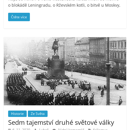
o blokádě Leningradu, o Rževském kotli, o bitvě u Moskvy,
Čtěte více
Historie
Ze Světa
Sedm tajemství druhé světové války
,
6. 11. 2020
Luboš
žádný komentář
fašismus