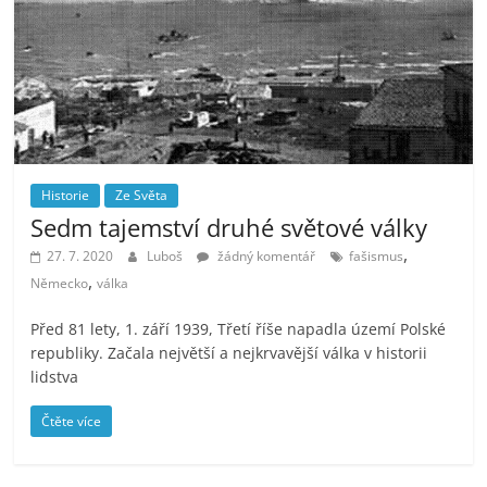
Historie
Ze Světa
Sedm tajemství druhé světové války
,
27. 7. 2020
Luboš
žádný komentář
fašismus
,
Německo
válka
Před 81 lety, 1. září 1939, Třetí říše napadla území Polské
republiky. Začala největší a nejkrvavější válka v historii
lidstva
Čtěte více