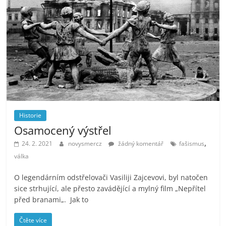
Historie
Osamocený výstřel
,
24. 2. 2021
novysmercz
žádný komentář
fašismus
válka
O legendárním odstřelovači Vasiliji Zajcevovi, byl natočen
sice strhující, ale přesto zavádějící a mylný film „Nepřítel
před branami„. Jak to
Čtěte více