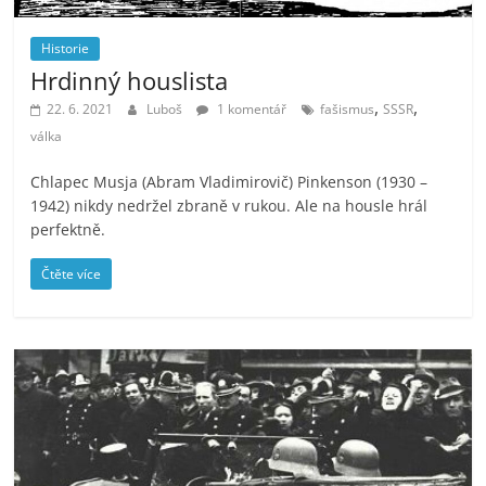
Historie
Hrdinný houslista
,
,
22. 6. 2021
Luboš
1 komentář
fašismus
SSSR
válka
Chlapec Musja (Abram Vladimirovič) Pinkenson (1930 –
1942) nikdy nedržel zbraně v rukou. Ale na housle hrál
perfektně.
Čtěte více