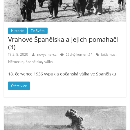
Historie
Ze Světa
Vrahové Španělska a jejich pomahači
(3)
,
2. 8. 2020
novysmercz
žádný komentář
fašismus
,
,
Německo
španělsko
válka
18. července 1936 vypukla občanská válka ve Španělsku
Čtěte více