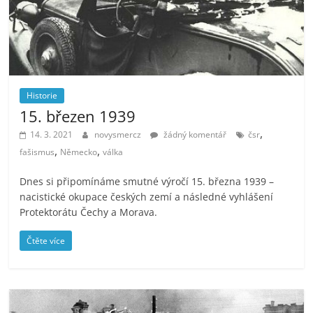
Historie
15. březen 1939
,
14. 3. 2021
novysmercz
žádný komentář
čsr
,
,
fašismus
Německo
válka
Dnes si připomínáme smutné výročí 15. března 1939 –
nacistické okupace českých zemí a následné vyhlášení
Protektorátu Čechy a Morava.
Čtěte více