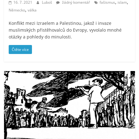
,
,
16. 7. 2021
Luboš
žádný komentář
fašismus
islam
,
Německo
válka
Konflikt mezi Izraelem a Palestinou, jakož i invaze
muslimských přistěhovalců do Evropy, vyvolalo mnohé
otázky a pohledy do minulosti.
Čtěte více