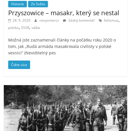
Historie
Ze Světa
Przyszowice – masakr, který se nestal
,
28. 9. 2020
novysmercz
žádný komentář
fašismus
,
,
polsko
SSSR
válka
Možná jste zaznamenali články na počátku roku 2020 o
tom, jak „Rudá armáda masakrovala civilisty v polské
vesnici“ (Neviditelný pes
Čtěte více