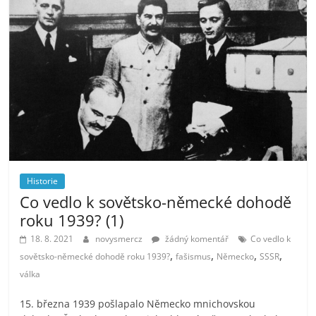
Historie
Co vedlo k sovětsko-německé dohodě
roku 1939? (1)
18. 8. 2021
novysmercz
žádný komentář
Co vedlo k
,
,
,
,
sovětsko-německé dohodě roku 1939?
fašismus
Německo
SSSR
válka
15. března 1939 pošlapalo Německo mnichovskou