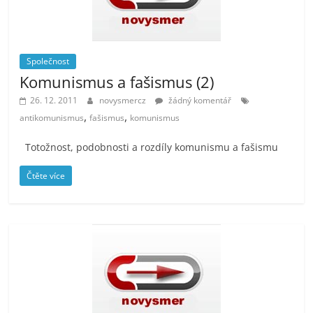
Společnost
Komunismus a fašismus (2)
26. 12. 2011
novysmercz
žádný komentář
,
,
antikomunismus
fašismus
komunismus
Totožnost, podobnosti a rozdíly komunismu a fašismu
Čtěte více