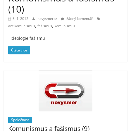
prospívá?
(10)
8. 1. 2012
novysmercz
žádný komentář
,
,
antikomunismus
fašismus
komunismus
Ideologie fašismu
Čtěte více
Společnost
Komunismus a fašismus (9)