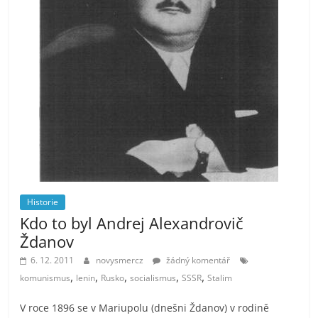
Historie
Kdo to byl Andrej Alexandrovič
Ždanov
6. 12. 2011
novysmercz
žádný komentář
,
,
,
,
,
komunismus
lenin
Rusko
socialismus
SSSR
Stalim
V roce 1896 se v Mariupolu (dnešni Ždanov) v rodině