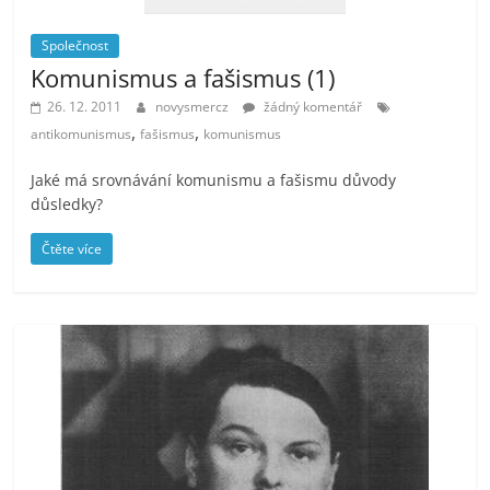
Společnost
Komunismus a fašismus (1)
26. 12. 2011
novysmercz
žádný komentář
,
,
antikomunismus
fašismus
komunismus
Jaké má srovnávání komunismu a fašismu důvody
důsledky?
Čtěte více