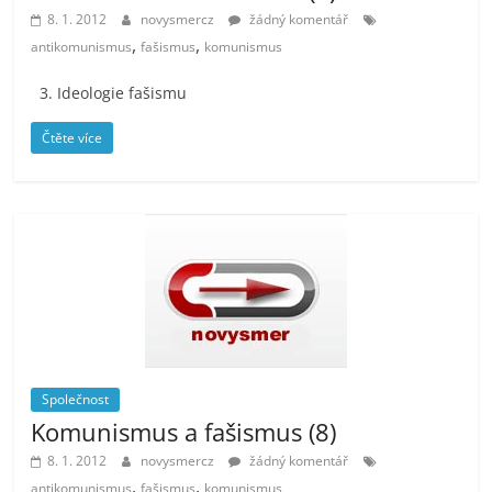
8. 1. 2012
novysmercz
žádný komentář
,
,
antikomunismus
fašismus
komunismus
3. Ideologie fašismu
Čtěte více
Společnost
Komunismus a fašismus (8)
8. 1. 2012
novysmercz
žádný komentář
,
,
antikomunismus
fašismus
komunismus