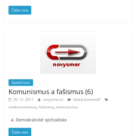
Čtěte více
Společnost
Komunismus a fašismus (6)
26. 12. 2011
novysmercz
žádný komentář
,
,
antikomunismus
fašismus
komunismus
4. Demokratické východisko
Čtěte více