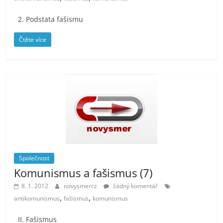
2. Podstata fašismu
Čtěte více
Společnost
Komunismus a fašismus (7)
8. 1. 2012
novysmercz
žádný komentář
,
,
antikomunismus
fašismus
komunismus
II. Fašismus