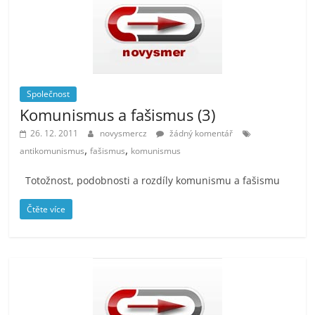
Společnost
Komunismus a fašismus (3)
26. 12. 2011
novysmercz
žádný komentář
,
,
antikomunismus
fašismus
komunismus
Totožnost, podobnosti a rozdíly komunismu a fašismu
Čtěte více