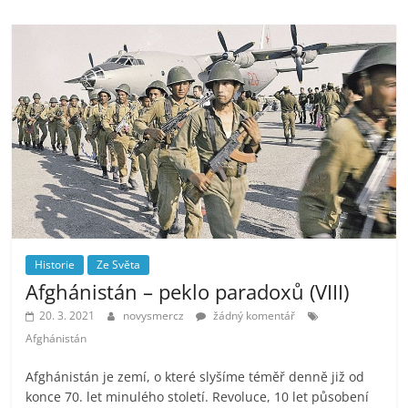
Historie
Ze Světa
Afghánistán – peklo paradoxů (VIII)
20. 3. 2021
novysmercz
žádný komentář
Afghánistán
Afghánistán je zemí, o které slyšíme téměř denně již od
konce 70. let minulého století. Revoluce, 10 let působení