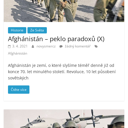
Historie
Ze Světa
Afghánistán – peklo paradoxů (X)
3. 4. 2021
novysmercz
žádný komentář
Afghánistán
Afghánistán je zemí, o které slyšíme téměř denně již od
konce 70. let minulého století. Revoluce, 10 let působení
sovětských
Čtěte více