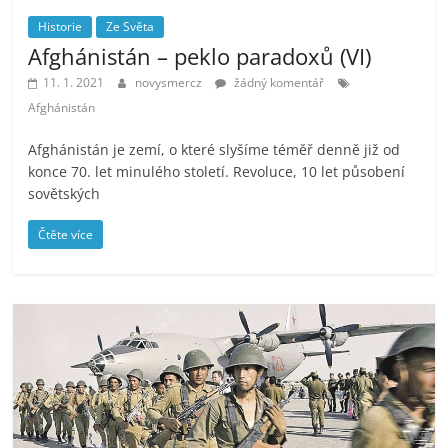
Historie
Ze Světa
Afghánistán – peklo paradoxů (VI)
11. 1. 2021
novysmercz
žádný komentář
Afghánistán
Afghánistán je zemí, o které slyšíme téměř denně již od
konce 70. let minulého století. Revoluce, 10 let působení
sovětských
Čtěte více