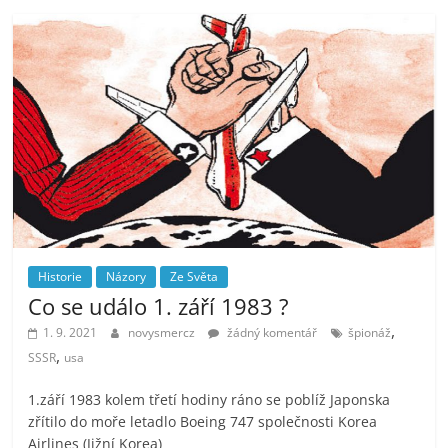
Historie
Názory
Ze Světa
Co se událo 1. září 1983 ?
,
1. 9. 2021
novysmercz
žádný komentář
špionáž
,
SSSR
usa
1.září 1983 kolem třetí hodiny ráno se poblíž Japonska
zřítilo do moře letadlo Boeing 747 společnosti Korea
Airlines (Jižní Korea)