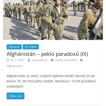
Historie
Ze Světa
Afghánistán – peklo paradoxů (IX)
29. 3. 2021
novysmercz
žádný komentář
Afghánistán
Afghánistán je zemí, o které slyšíme téměř denně již od
konce 70. let minulého století. Revoluce, 10 let působení
sovětských
Čtěte více