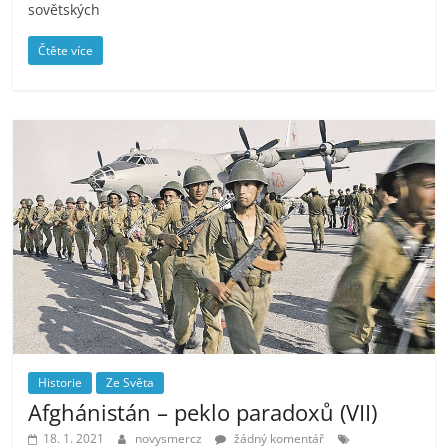
sovětských
Čtěte více
Historie
Ze Světa
Afghánistán – peklo paradoxů (VII)
18. 1. 2021
novysmercz
žádný komentář