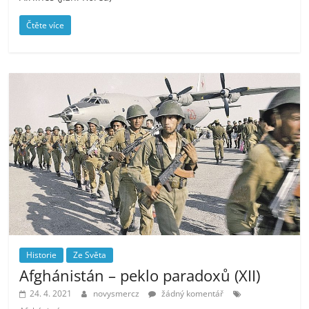
Čtěte více
Historie
Ze Světa
Afghánistán – peklo paradoxů (XII)
24. 4. 2021
novysmercz
žádný komentář