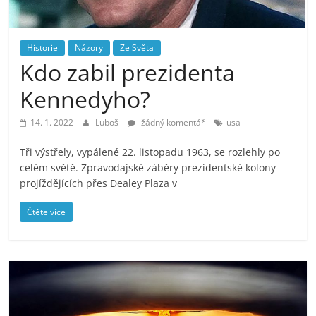
prospívá?
Historie
Názory
Ze Světa
Kdo zabil prezidenta
Kennedyho?
14. 1. 2022
Luboš
žádný komentář
usa
Tři výstřely, vypálené 22. listopadu 1963, se rozlehly po
celém světě. Zpravodajské záběry prezidentské kolony
projíždějících přes Dealey Plaza v
Čtěte více