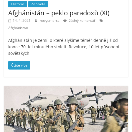
Historie
Ze Světa
Afghánistán – peklo paradoxů (XI)
14. 4. 2021
novysmercz
žádný komentář
Afghánistán
Afghánistán je zemí, o které slyšíme téměř denně již od
konce 70. let minulého století. Revoluce, 10 let působení
sovětských
Čtěte více