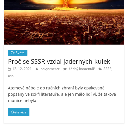
Ze Světa
Proč se SSSR vzdal jaderných kulek
,
12. 12. 2021
novysmercz
žádný komentář
SSSR
usa
Atomové náboje do ručních zbraní byly opakovaně
popsány ve sci-fi literatuře, ale jen málo lidí ví, že taková
munice nebyla
Čtěte více